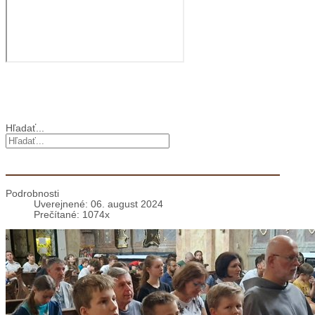
Cirkev vo svete
Vyhľadávanie
Hľadať...
Misia Máriina – LDO 2024, Vranov u Brna
Podrobnosti
Uverejnené: 06. august 2024
Prečítané: 1074x