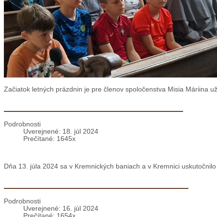
Začiatok letných prázdnin je pre členov spoločenstva Misia Máriina 
Stretnutie OFS v Kremnických baniach
Podrobnosti
Uverejnené: 18. júl 2024
Prečítané: 1645x
Dňa 13. júla 2024 sa v Kremnických baniach a v Kremnici uskutočnilo
U minoritov sa nám znovu veľmi páčilo!
Podrobnosti
Uverejnené: 16. júl 2024