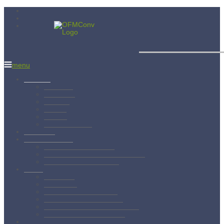
Menší bratia
menu
Aktuality
Albánsko
Bratislava
Juniorát
Brehov
Levoča
Spišský Štvrtok
Povolanie
Svätý František
Životopis sv. Františka
Chronológia života sv. Františka
Testament sv. Františka
O nás
Charizma
Spiritualita
Regula Menších bratov
Dejiny minoritov vo svete
Dejiny minoritov na Slovensku
Rytierstvo Nepoškvrnenej