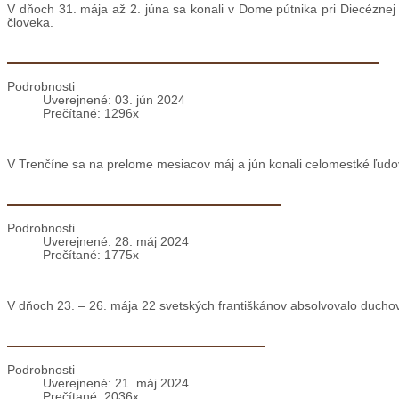
V dňoch 31. mája až 2. júna sa konali v Dome pútnika pri Diecéznej
človeka.
Ľudové misie v Trenčianskych Biskupiciach
Podrobnosti
Uverejnené: 03. jún 2024
Prečítané: 1296x
V Trenčíne sa na prelome mesiacov máj a jún konali celomestké ľudo
Brehov: Duchovné cvičenia OFS
Podrobnosti
Uverejnené: 28. máj 2024
Prečítané: 1775x
V dňoch 23. – 26. mája 22 svetských františkánov absolvovalo ducho
Pozvánka: Miništrantský tábor
Podrobnosti