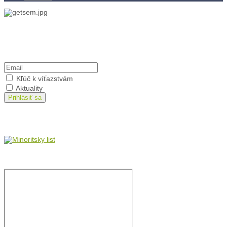
Kontakty
Kľúč k víťazstvám
Prihlásiť sa na odber
Kľúč k víťazstvám
Aktuality
Prihlásiť sa
Minoritský list
Film: brat Štefan