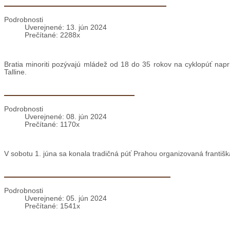
Cyklopúť 2024: Pobaltské krajiny
Podrobnosti
Uverejnené: 13. jún 2024
Prečítané: 2288x
Bratia minoriti pozývajú mládež od 18 do 35 rokov na cyklopúť napri
Talline.
Praha: mariánska púť OFS
Podrobnosti
Uverejnené: 08. jún 2024
Prečítané: 1170x
V sobotu 1. júna sa konala tradičná púť Prahou organizovaná františ
Smižany: Duchovné cvičenia KOČ
Podrobnosti
Uverejnené: 05. jún 2024
Prečítané: 1541x