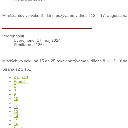
Uverejnené: 21. máj 2024
Prečítané: 2036x
Miništrantov vo veku 8 - 15 r. pozývame v dňoch 12. - 17. augusta na
Pozvánka: Prázdniny u minoritov
Podrobnosti
Uverejnené: 17. máj 2024
Prečítané: 2125x
Mladých vo veku od 15 do 25 rokov pozývame v dňoch 8. – 12. júl na 
Strana 12 z 161
Začiatok
Predch.
7
8
9
10
11
12
13
14
15