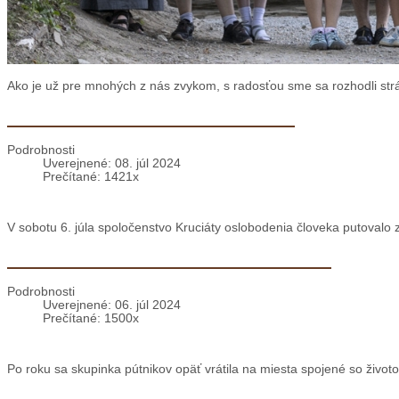
Ako je už pre mnohých z nás zvykom, s radosťou sme sa rozhodli strávi
Púť Kruciáty oslobodenia človeka
Podrobnosti
Uverejnené: 08. júl 2024
Prečítané: 1421x
V sobotu 6. júla spoločenstvo Kruciáty oslobodenia človeka putovalo
So Štefanom Iglódym po jeho stopách
Podrobnosti
Uverejnené: 06. júl 2024
Prečítané: 1500x
Po roku sa skupinka pútnikov opäť vrátila na miesta spojené so životo