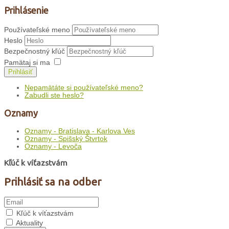
Prihlásenie
Používateľské meno
Heslo
Bezpečnostný kľúč
Pamätaj si ma
Prihlásiť
Nepamätáte si používateľské meno?
Zabudli ste heslo?
Oznamy
Oznamy - Bratislava - Karlova Ves
Oznamy - Spišský Štvrtok
Oznamy - Levoča
Kľúč k víťazstvám
Prihlásiť sa na odber
Kľúč k víťazstvám
Aktuality