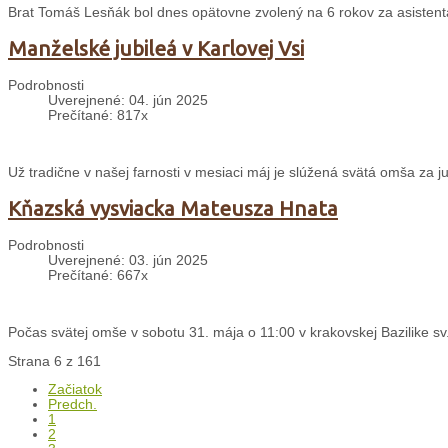
Brat Tomáš Lesňák bol dnes opätovne zvolený na 6 rokov za asisten
Manželské jubileá v Karlovej Vsi
Podrobnosti
Uverejnené: 04. jún 2025
Prečítané: 817x
Už tradične v našej farnosti v mesiaci máj je slúžená svätá omša za j
Kňazská vysviacka Mateusza Hnata
Podrobnosti
Uverejnené: 03. jún 2025
Prečítané: 667x
Počas svätej omše v sobotu 31. mája o 11:00 v krakovskej Bazilike sv.
Strana 6 z 161
Začiatok
Predch.
1
2