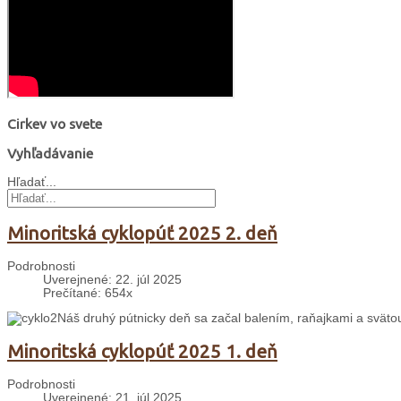
Cirkev vo svete
Vyhľadávanie
Hľadať...
Minoritská cyklopúť 2025 2. deň
Podrobnosti
Uverejnené: 22. júl 2025
Prečítané: 654x
Náš druhý pútnicky deň sa začal balením, raňajkami a svät
Minoritská cyklopúť 2025 1. deň
Podrobnosti
Uverejnené: 21. júl 2025