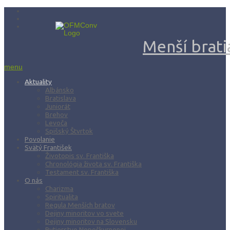
Menší bratia
menu
Aktuality
Albánsko
Bratislava
Juniorát
Brehov
Levoča
Spišský Štvrtok
Povolanie
Svätý František
Životopis sv. Františka
Chronológia života sv. Františka
Testament sv. Františka
O nás
Charizma
Spiritualita
Regula Menších bratov
Dejiny minoritov vo svete
Dejiny minoritov na Slovensku
Rytierstvo Nepoškvrnenej