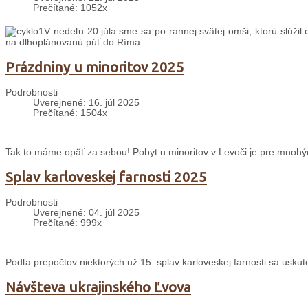
Prečítané: 1052x
V nedeľu 20.júla sme sa po rannej svätej omši, ktorú slúžil
na dlhoplánovanú púť do Ríma.
Prázdniny u minoritov 2025
Podrobnosti
Uverejnené: 16. júl 2025
Prečítané: 1504x
Tak to máme opäť za sebou! Pobyt u minoritov v Levoči je pre mnohý
Splav karloveskej farnosti 2025
Podrobnosti
Uverejnené: 04. júl 2025
Prečítané: 999x
Podľa prepočtov niektorých už 15. splav karloveskej farnosti sa uskuto
Návšteva ukrajinského Ľvova