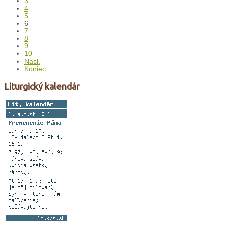
3
4
5
6
7
8
9
10
Nasl.
Koniec
Liturgický kalendár