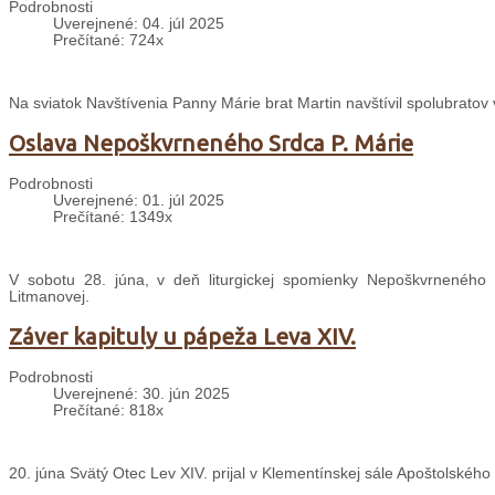
Podrobnosti
Uverejnené: 04. júl 2025
Prečítané: 724x
Na sviatok Navštívenia Panny Márie brat Martin navštívil spolubratov
Oslava Nepoškvrneného Srdca P. Márie
Podrobnosti
Uverejnené: 01. júl 2025
Prečítané: 1349x
V sobotu 28. júna, v deň liturgickej spomienky Nepoškvrneného S
Litmanovej.
Záver kapituly u pápeža Leva XIV.
Podrobnosti
Uverejnené: 30. jún 2025
Prečítané: 818x
20. júna Svätý Otec Lev XIV. prijal v Klementínskej sále Apoštolského 