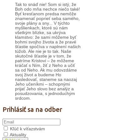
Tak to snáď nie! Som si istý, že
Boh odo mňa nechce niečo také!
Byť kresťanom predsa nemôže
znamenať poprieť seba samého,
svoje plány a sny... V týchto
myšlienkach, ktoré sú nám
všetkým blízke, sa ukrýva
klamstvo: že sami môžeme byť
bohmi svojho života a že pravé
šťastie spočíva v naplnení našich
túžob. Ale nie je to tak. Naše
skutočné šťastie je v tom, že
patríme Kristovi – že môžeme
kráčať s Ním, žiť z Neho a učiť
sa od Neho. Ak mu odovzdáme
svoj život a budeme Ho
nasledovať, staneme sa naozaj
Jeho učeníkmi – schopnými
prijať Jeho slovo bez analýz a
posudzovania, s jednoduchým
srdcom.
Prihlásiť sa na odber
Kľúč k víťazstvám
Aktuality