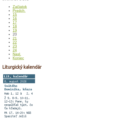
Začiatok
Predch.
15
16
17
18
19
20
21
22
23
24
Nasl.
Koniec
Liturgický kalendár