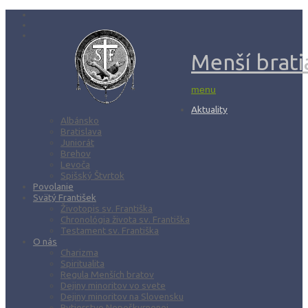
Menší bratia
menu
Aktuality
Albánsko
Bratislava
Juniorát
Brehov
Levoča
Spišský Štvrtok
Povolanie
Svätý František
Životopis sv. Františka
Chronológia života sv. Františka
Testament sv. Františka
O nás
Charizma
Spiritualita
Regula Menších bratov
Dejiny minoritov vo svete
Dejiny minoritov na Slovensku
Rytierstvo Nepoškvrnenej