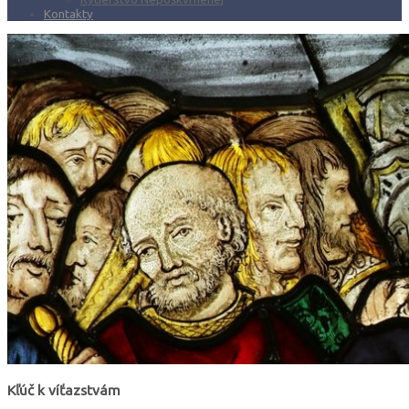
Kontakty
Kľúč k víťazstvám