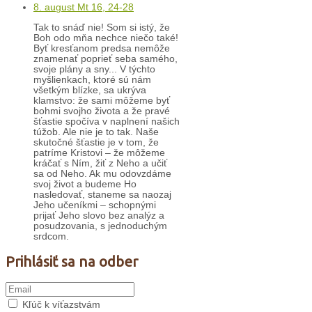
8. august Mt 16, 24-28
Tak to snáď nie! Som si istý, že
Boh odo mňa nechce niečo také!
Byť kresťanom predsa nemôže
znamenať poprieť seba samého,
svoje plány a sny... V týchto
myšlienkach, ktoré sú nám
všetkým blízke, sa ukrýva
klamstvo: že sami môžeme byť
bohmi svojho života a že pravé
šťastie spočíva v naplnení našich
túžob. Ale nie je to tak. Naše
skutočné šťastie je v tom, že
patríme Kristovi – že môžeme
kráčať s Ním, žiť z Neho a učiť
sa od Neho. Ak mu odovzdáme
svoj život a budeme Ho
nasledovať, staneme sa naozaj
Jeho učeníkmi – schopnými
prijať Jeho slovo bez analýz a
posudzovania, s jednoduchým
srdcom.
Prihlásiť sa na odber
Kľúč k víťazstvám