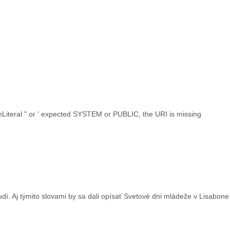
emLiteral " or ' expected SYSTEM or PUBLIC, the URI is missing
udí. Aj týmito slovami by sa dali opísať Svetové dni mládeže v Lisabone