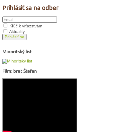
Prihlásiť sa na odber
Kľúč k víťazstvám
Aktuality
Prihlásiť sa
Minoritský list
Film: brat Štefan