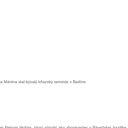
a Máriina stal bývalý kňazský seminár v Badíne.
m Petrom Hrdým, ktorý pôsobí ako zbormajster v Pápežskej bazilike s