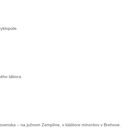
cyklopúte.
kého tábora.
lovenska – na južnom Zemplíne, v kláštore minoritov v Brehove.