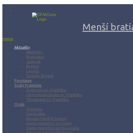
Menší bratia
menu
Aktuality
Albánsko
Bratislava
Juniorát
Brehov
Levoča
Spišský Štvrtok
Povolanie
Svätý František
Životopis sv. Františka
Chronológia života sv. Františka
Testament sv. Františka
O nás
Charizma
Spiritualita
Regula Menších bratov
Dejiny minoritov vo svete
Dejiny minoritov na Slovensku
Rytierstvo Nepoškvrnenej