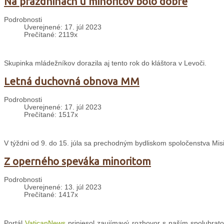
Na prázdninách u minoritov bolo dobre
Podrobnosti
Uverejnené: 17. júl 2023
Prečítané: 2119x
Skupinka mládežníkov dorazila aj tento rok do kláštora v Levoči.
Letná duchovná obnova MM
Podrobnosti
Uverejnené: 17. júl 2023
Prečítané: 1517x
V týždni od 9. do 15. júla sa prechodným bydliskom spoločenstva Misi
Z operného speváka minoritom
Podrobnosti
Uverejnené: 13. júl 2023
Prečítané: 1417x
Portál
VaticanNews
priniesol zaujímavý rozhovor s naším spolubrato