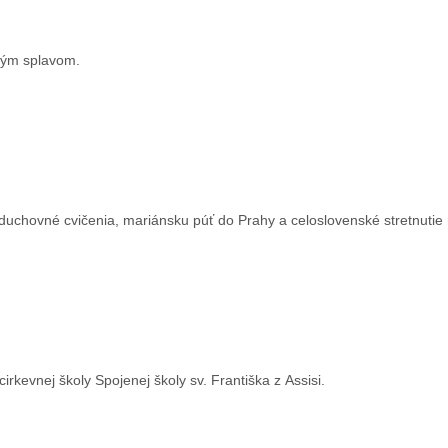
ským splavom.
duchovné cvičenia, mariánsku púť do Prahy a celoslovenské stretnutie
irkevnej školy Spojenej školy sv. Františka z Assisi.