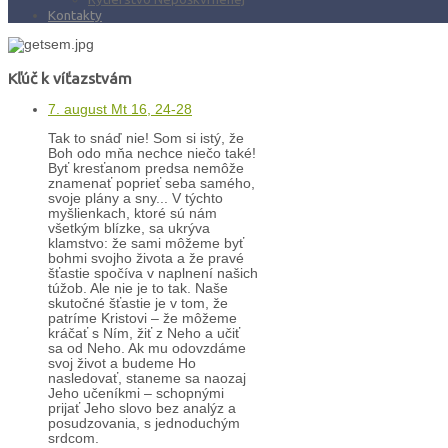
Kontakty
Kľúč k víťazstvám
7. august Mt 16, 24-28
Tak to snáď nie! Som si istý, že
Boh odo mňa nechce niečo také!
Byť kresťanom predsa nemôže
znamenať poprieť seba samého,
svoje plány a sny... V týchto
myšlienkach, ktoré sú nám
všetkým blízke, sa ukrýva
klamstvo: že sami môžeme byť
bohmi svojho života a že pravé
šťastie spočíva v naplnení našich
túžob. Ale nie je to tak. Naše
skutočné šťastie je v tom, že
patríme Kristovi – že môžeme
kráčať s Ním, žiť z Neho a učiť
sa od Neho. Ak mu odovzdáme
svoj život a budeme Ho
nasledovať, staneme sa naozaj
Jeho učeníkmi – schopnými
prijať Jeho slovo bez analýz a
posudzovania, s jednoduchým
srdcom.