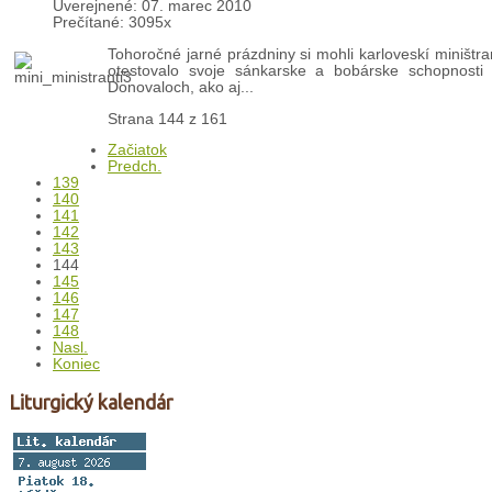
Uverejnené: 07. marec 2010
Prečítané: 3095x
Tohoročné jarné prázdniny si mohli karloveskí miništr
otestovalo svoje sánkarske a bobárske schopnosti 
Donovaloch, ako aj...
Strana 144 z 161
Začiatok
Predch.
139
140
141
142
143
144
145
146
147
148
Nasl.
Koniec
Liturgický kalendár