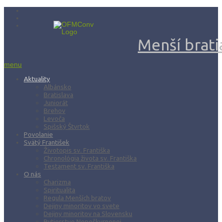
Menší bratia
menu
Aktuality
Albánsko
Bratislava
Juniorát
Brehov
Levoča
Spišský Štvrtok
Povolanie
Svätý František
Životopis sv. Františka
Chronológia života sv. Františka
Testament sv. Františka
O nás
Charizma
Spiritualita
Regula Menších bratov
Dejiny minoritov vo svete
Dejiny minoritov na Slovensku
Rytierstvo Nepoškvrnenej