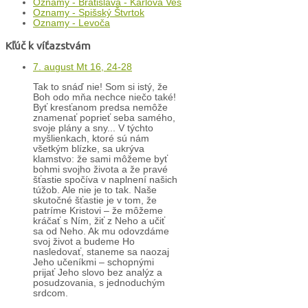
Oznamy - Bratislava - Karlova Ves
Oznamy - Spišský Štvrtok
Oznamy - Levoča
Kľúč k víťazstvám
7. august Mt 16, 24-28
Tak to snáď nie! Som si istý, že
Boh odo mňa nechce niečo také!
Byť kresťanom predsa nemôže
znamenať poprieť seba samého,
svoje plány a sny... V týchto
myšlienkach, ktoré sú nám
všetkým blízke, sa ukrýva
klamstvo: že sami môžeme byť
bohmi svojho života a že pravé
šťastie spočíva v naplnení našich
túžob. Ale nie je to tak. Naše
skutočné šťastie je v tom, že
patríme Kristovi – že môžeme
kráčať s Ním, žiť z Neho a učiť
sa od Neho. Ak mu odovzdáme
svoj život a budeme Ho
nasledovať, staneme sa naozaj
Jeho učeníkmi – schopnými
prijať Jeho slovo bez analýz a
posudzovania, s jednoduchým
srdcom.