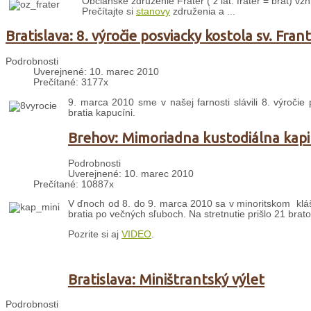
Občianske združenie Frater ( z lat. frater = brat) 
Prečítajte si
stanovy
združenia a ...
Bratislava: 8. výročie posviacky kostola sv. Frant
Podrobnosti
Uverejnené: 10. marec 2010
Prečítané: 3177x
9. marca 2010 sme v našej farnosti slávili 8. výročie 
bratia kapucíni.
Brehov: Mimoriadna kustodiálna kapi
Podrobnosti
Uverejnené: 10. marec 2010
Prečítané: 10887x
V ďnoch od 8. do 9. marca 2010 sa v minoritskom klášt
bratia po večných sľuboch. Na stretnutie prišlo 21 brato
Pozrite si aj
VIDEO
.
Bratislava: Miništrantský výlet
Podrobnosti