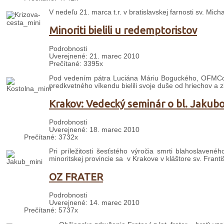
V nedeľu 21. marca t.r. v bratislavskej farnosti sv. Mic
Minoriti bielili u redemptoristov
Podrobnosti
Uverejnené: 21. marec 2010
Prečítané: 3395x
Pod vedením pátra Luciána Máriu Boguckého, OFMConv
predkvetného víkendu bielili svoje duše od hriechov a 
Krakov: Vedecký seminár o bl. Jakubo
Podrobnosti
Uverejnené: 18. marec 2010
Prečítané: 3732x
Pri príležitosti šesťstého výročia smrti blahoslaven
minoritskej provincie sa v Krakove v kláštore sv. Frant
OZ FRATER
Podrobnosti
Uverejnené: 14. marec 2010
Prečítané: 5737x