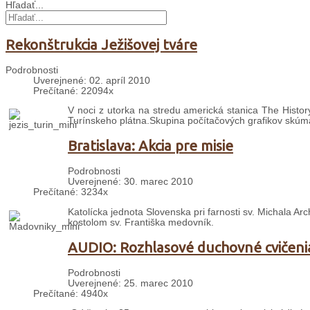
Hľadať...
Rekonštrukcia Ježišovej tváre
Podrobnosti
Uverejnené: 02. apríl 2010
Prečítané: 22094x
V noci z utorka na stredu americká stanica The History
Turínskeho plátna.Skupina počítačových grafikov skúmal
Bratislava: Akcia pre misie
Podrobnosti
Uverejnené: 30. marec 2010
Prečítané: 3234x
Katolícka jednota Slovenska pri farnosti sv. Michala Ar
kostolom sv. Františka medovník.
AUDIO: Rozhlasové duchovné cvičeni
Podrobnosti
Uverejnené: 25. marec 2010
Prečítané: 4940x