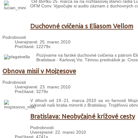
Od štvrtku 25. marca sa na rozhlasovej stanici rádia L
OFM Conv. Vypočujte si audio záznam z duchovných cvi
Duchovné cvičenia s Eliasom Vellom
Podrobnosti
Uverejnené: 25. marec 2010
Prečítané: 12279x
Pozývame na farské duchovné cvičenia s pátrom Elias
Bratislave - Karlovej Vsi. Témou prednášok je: Cnost
Obnova misií v Mojzesove
Podrobnosti
Uverejnené: 23. marec 2010
Prečítané: 3279x
V dňoch od 19.-21. marca 2010 sa vo farnosti Mojzes
vykonali naši bratia minoriti z Bratislavy. Trojdňovú obno
Bratislava: Neobyčajné krížové cesty
Podrobnosti
Uverejnené: 22. marec 2010
Prečítané: 4741x