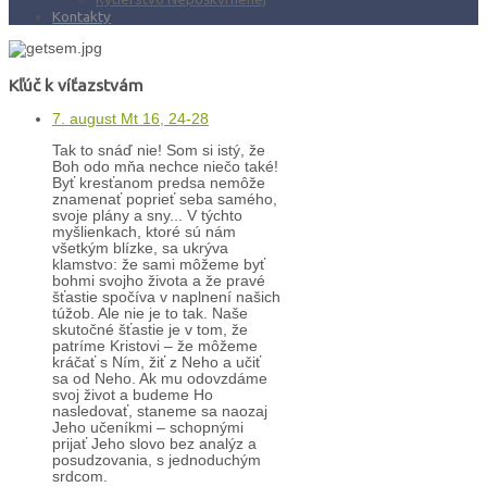
Kontakty
Kľúč k víťazstvám
7. august Mt 16, 24-28
Tak to snáď nie! Som si istý, že
Boh odo mňa nechce niečo také!
Byť kresťanom predsa nemôže
znamenať poprieť seba samého,
svoje plány a sny... V týchto
myšlienkach, ktoré sú nám
všetkým blízke, sa ukrýva
klamstvo: že sami môžeme byť
bohmi svojho života a že pravé
šťastie spočíva v naplnení našich
túžob. Ale nie je to tak. Naše
skutočné šťastie je v tom, že
patríme Kristovi – že môžeme
kráčať s Ním, žiť z Neho a učiť
sa od Neho. Ak mu odovzdáme
svoj život a budeme Ho
nasledovať, staneme sa naozaj
Jeho učeníkmi – schopnými
prijať Jeho slovo bez analýz a
posudzovania, s jednoduchým
srdcom.