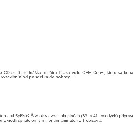
 CD so 6 prednáškami pátra Eliasa Vellu OFM Conv., ktoré sa konali
e vyzdvihnúť
od pondelka do soboty
...
farnosti Spišský Štvrtok v dvoch skupinách (33. a 41. mladých) pripravov
Kurz viedli spriatelení s minoritmi animátori z Trebišova.