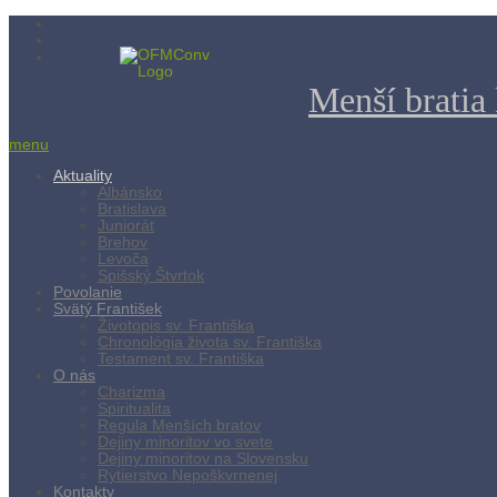
Menší bratia 
menu
Aktuality
Albánsko
Bratislava
Juniorát
Brehov
Levoča
Spišský Štvrtok
Povolanie
Svätý František
Životopis sv. Františka
Chronológia života sv. Františka
Testament sv. Františka
O nás
Charizma
Spiritualita
Regula Menších bratov
Dejiny minoritov vo svete
Dejiny minoritov na Slovensku
Rytierstvo Nepoškvrnenej
Kontakty