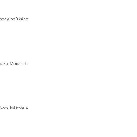
nehody poľského
ánska Mons. Hil
skom kláštore v