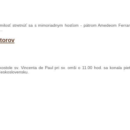
 milosť stretnúť sa s mimoriadnym hosťom - pátrom Amedeom Ferra
..
štorov
kostole sv. Vincenta de Paul pri sv. omši o 11.00 hod. sa konala pi
m Československu.