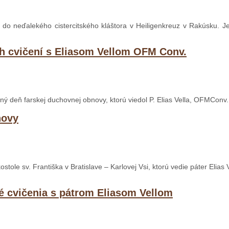
et do neďalekého cistercitského kláštora v Heiligenkreuz v Rakúsku. 
h cvičení s Eliasom Vellom OFM Conv.
dný deň farskej duchovnej obnovy, ktorú viedol P. Elias Vella, OFMConv.
novy
ole sv. Františka v Bratislave – Karlovej Vsi, ktorú vedie páter Elias V
né cvičenia s pátrom Eliasom Vellom