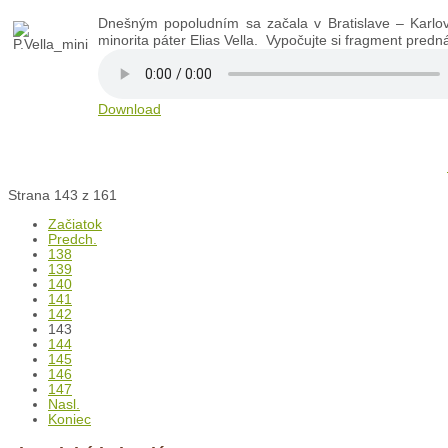
Dnešným popoludním sa začala v Bratislave – Karlove
minorita páter Elias Vella. Vypočujte si fragment pred
Download
Strana 143 z 161
Začiatok
Predch.
138
139
140
141
142
143
144
145
146
147
Nasl.
Koniec