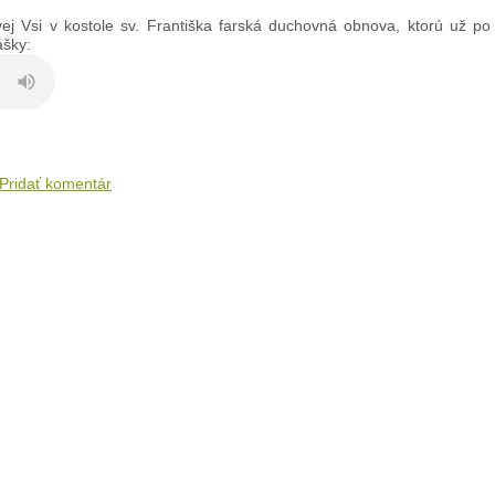
j Vsi v kostole sv. Františka farská duchovná obnova, ktorú už po t
nášky:
Pridať komentár