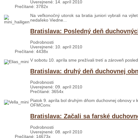
Uverejnené: 14. apríl 2010
Prečítané: 3782x
Na veľkonočný utorok sa bratia juniori vybrali na výl
nedaľeko Viedne...
Bratislava: Posledný deň duchovnýc
Podrobnosti
Uverejnené: 10. apríl 2010
Prečítané: 4438x
V sobotu 10. apríla sme prežívali tretí a zároveň posle
Bratislava: druhý deň duchovnej ob
Podrobnosti
Uverejnené: 09. apríl 2010
Prečítané: 3654x
Piatok 9. apríla bol druhým dňom duchovnej obnovy v kost
OFMConv.
Bratislava: Začali sa farské duchov
Podrobnosti
Uverejnené: 08. apríl 2010
Prečítané: 14673x