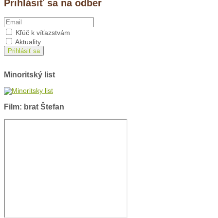
Prihlásiť sa na odber
Kľúč k víťazstvám
Aktuality
Prihlásiť sa
Minoritský list
Film: brat Štefan