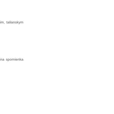
rim
, talianskym
etna spomienka