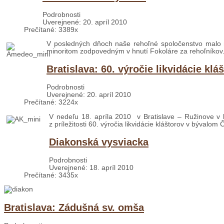
Podrobnosti
Uverejnené: 20. apríl 2010
Prečítané: 3389x
V
posledných dňoch naše rehoľné spoločenstvo malo
minoritom zodpovedným v hnutí Fokoláre za rehoľníkov.
Bratislava: 60. výročie likvidácie klá
Podrobnosti
Uverejnené: 20. apríl 2010
Prečítané: 3224x
V nedeľu 18. apríla 2010 v Bratislave – Ružinove v 
z príležitosti 60. výročia likvidácie kláštorov v bývalo
Diakonská vysviacka
Podrobnosti
Uverejnené: 18. apríl 2010
Prečítané: 3435x
Bratislava: Zádušná sv. omša