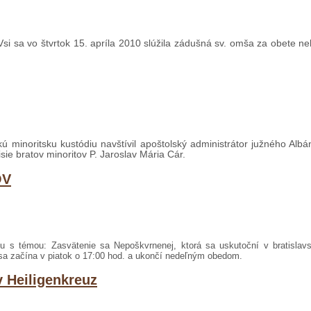
j Vsi sa vo štvrtok 15. apríla 2010 slúžila zádušná sv. omša za obete 
kú minoritsku kustódiu navštívil apoštolský administrátor južného Alb
e bratov minoritov P. Jaroslav Mária Cár.
OV
s témou: Zasvätenie sa Nepoškvrnenej, ktorá sa uskutoční v bratislav
a začína v piatok o 17:00 hod. a ukončí nedeľným obedom.
v Heiligenkreuz