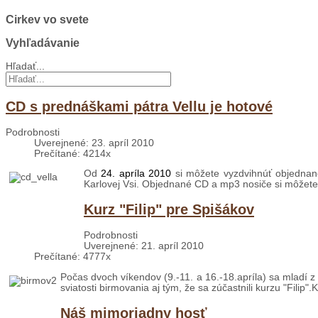
Cirkev vo svete
Vyhľadávanie
Hľadať...
CD s prednáškami pátra Vellu je hotové
Podrobnosti
Uverejnené: 23. apríl 2010
Prečítané: 4214x
Od
24. apríla 2010
si môžete vyzdvihnúť objednané
Karlovej Vsi. Objednané CD a mp3 nosiče si môžet
Kurz "Filip" pre Spišákov
Podrobnosti
Uverejnené: 21. apríl 2010
Prečítané: 4777x
Počas dvoch víkendov (9.-11. a 16.-18.apríla) sa mladí z 
sviatosti birmovania aj tým, že sa zúčastnili kurzu "Filip".
Náš mimoriadny hosť