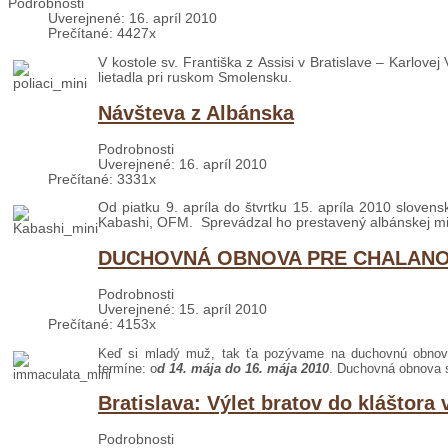
Podrobnosti
Uverejnené: 16. apríl 2010
Prečítané: 4427x
V kostole sv. Františka z Assisi v Bratislave – Karlove
lietadla pri ruskom Smolensku.
Návšteva z Albánska
Podrobnosti
Uverejnené: 16. apríl 2010
Prečítané: 3331x
Od piatku 9. apríla do štvrtku 15. apríla 2010 slovens
Kabashi, OFM. Sprevádzal ho prestavený albánskej misi
DUCHOVNÁ OBNOVA PRE CHALAN
Podrobnosti
Uverejnené: 15. apríl 2010
Prečítané: 4153x
Keď si mladý muž, tak ťa pozývame na duchovnú obnovu 
termíne: o
d 14. mája do 16. mája 2010
. Duchovná obnova s
Bratislava: Výlet bratov do kláštora 
Podrobnosti