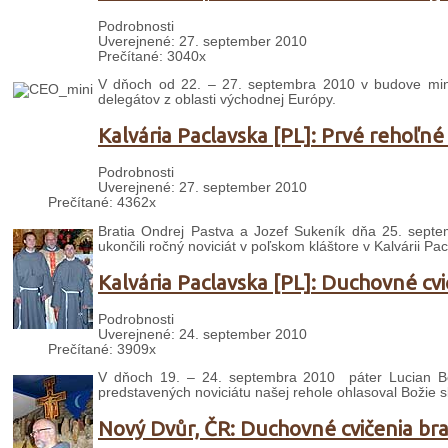
Podrobnosti
Uverejnené: 27. september 2010
Prečítané: 3040x
V dňoch od 22. – 27. septembra 2010 v budove minor
delegátov z oblasti východnej Európy.
Kalvária Paclavska [PL]: Prvé rehoľné
Podrobnosti
Uverejnené: 27. september 2010
Prečítané: 4362x
Bratia Ondrej Pastva a Jozef Sukeník dňa 25. septem
ukončili ročný noviciát v poľskom kláštore v Kalvárii Pac
Kalvária Paclavska [PL]: Duchovné cvi
Podrobnosti
Uverejnené: 24. september 2010
Prečítané: 3909x
V dňoch 19. – 24. septembra 2010 páter Lucian Bog
predstavených noviciátu našej rehole ohlasoval Božie s
Nový Dvůr, ČR: Duchovné cvičenia bra