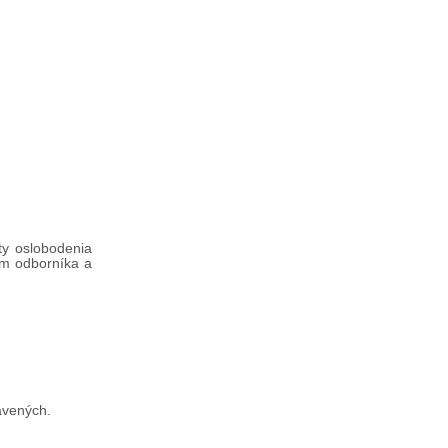
ty oslobodenia
om odborníka a
avených.