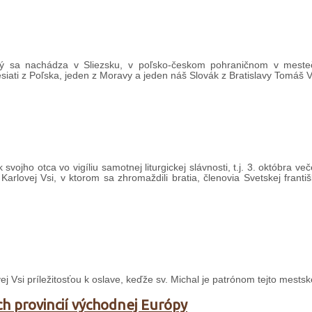
 ktorý sa nachádza v Sliezsku, v poľsko-českom pohraničnom v mest
esiati z Poľska, jeden z Moravy a jeden náš Slovák z Bratislavy Tomáš V
 svojho otca vo vigíliu samotnej liturgickej slávnosti, t.j. 3. októbra v
 Karlovej Vsi, v ktorom sa zhromaždili bratia, členovia Svetskej franti
ej Vsi príležitosťou k oslave, keďže sv. Michal je patrónom tejto mestske
ch provincií východnej Európy