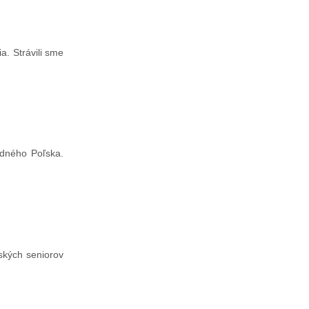
a. Strávili sme
odného Poľska.
nských seniorov