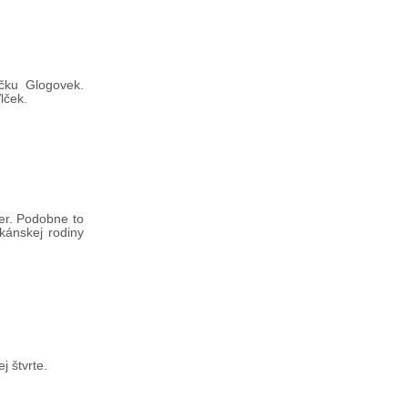
ečku Glogovek.
lček.
ečer. Podobne to
škánskej rodiny
j štvrte.