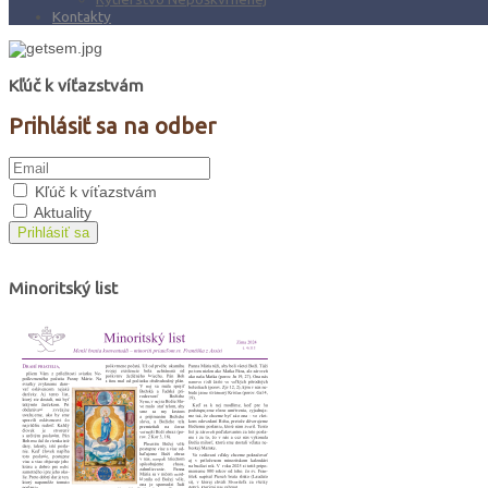
Kontakty
Kľúč k víťazstvám
Prihlásiť sa na odber
Kľúč k víťazstvám
Aktuality
Prihlásiť sa
Minoritský list