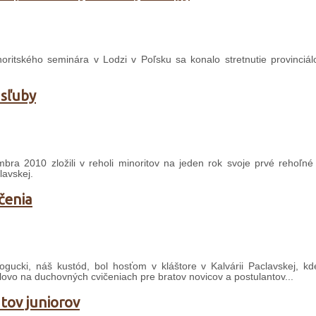
itského seminára v Lodzi v Poľsku sa konalo stretnutie provinciál
 sľuby
bra 2010 zložili v reholi minoritov na jeden rok svoje prvé rehoľné
lavskej.
čenia
ucki, náš kustód, bol hosťom v kláštore v Kalvárii Paclavskej, k
lovo na duchovných cvičeniach pre bratov novicov a postulantov...
tov juniorov