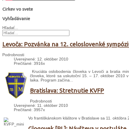
Cirkev vo svete
Vyhľadávanie
Hľadať...
Levoča: Pozvánka na 12. celoslovenké sympóz
Podrobnosti
Uverejnené: 12. október 2010
Prečítané: 3916x
Kruciáta oslobodenia človeka v Levoči a bratia mi
človeka, ktoré sa uskutoční 15. – 17. október 2010
laika. Program začína...
Bratislava: Stretnutie KVFP
Podrobnosti
Uverejnené: 11. október 2010
Prečítané: 3957x
Vo františkánskom kláštore v Bratislave sa 11. októbra
Glogovek [PL]: Návšteva v postuláte