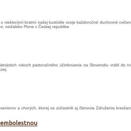
u s niektorými bratmi našej kustódie svoje každoročné duchovné cvičeni
e, neďaleko Plzne v Českej republike.
tnástich rokoch pastoračného účinkovania na Slovensku vrátil do r
zej.
eniorov a chorých, ktorej sa zúčastnili aj členovia Združenia kresťa
Sedembolestnou