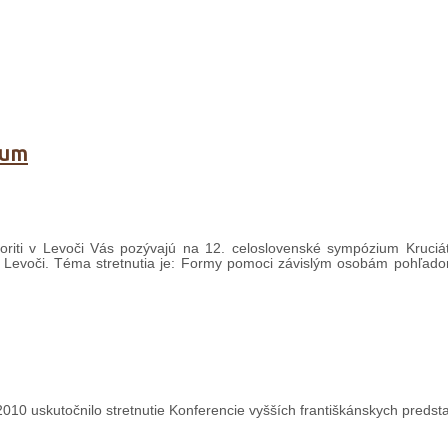
ium
noriti v Levoči Vás pozývajú na 12. celoslovenské sympózium Kruciá
 v Levoči. Téma stretnutia je: Formy pomoci závislým osobám pohľad
 2010 uskutočnilo stretnutie Konferencie vyšších františkánskych predst