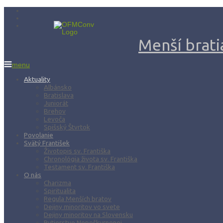
Menší bratia
menu
Aktuality
Albánsko
Bratislava
Juniorát
Brehov
Levoča
Spišský Štvrtok
Povolanie
Svätý František
Životopis sv. Františka
Chronológia života sv. Františka
Testament sv. Františka
O nás
Charizma
Spiritualita
Regula Menších bratov
Dejiny minoritov vo svete
Dejiny minoritov na Slovensku
Rytierstvo Nepoškvrnenej