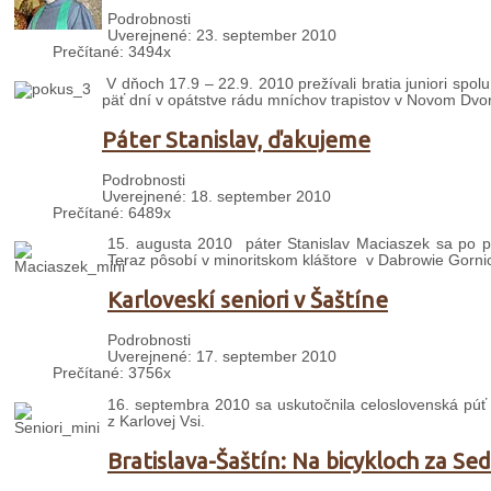
Podrobnosti
Uverejnené: 23. september 2010
Prečítané: 3494x
V dňoch 17.9 – 22.9. 2010 prežívali bratia juniori spol
päť dní v opátstve rádu mníchov trapistov v Novom Dvor
Páter Stanislav, ďakujeme
Podrobnosti
Uverejnené: 18. september 2010
Prečítané: 6489x
15. augusta 2010 páter Stanislav Maciaszek sa po pä
Teraz pôsobí v minoritskom kláštore v Dabrowie Gornic
Karloveskí seniori v Šaštíne
Podrobnosti
Uverejnené: 17. september 2010
Prečítané: 3756x
16. septembra 2010 sa uskutočnila celoslovenská púť s
z Karlovej Vsi.
Bratislava-Šaštín: Na bicykloch za 