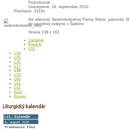
Podrobnosti
Uverejnené: 16. september 2010
Prečítané: 3319x
Na slávnosť Sedembolestnej Panny Márie, patrónky Sl
do národnej svätyne v Šaštíne.
Strana 138 z 161
Začiatok
Predch.
133
134
135
136
137
138
139
140
141
142
Nasl.
Koniec
Liturgický kalendár