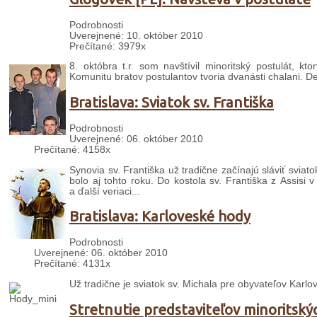
Podrobnosti
Uverejnené: 10. október 2010
Prečítané: 3979x
8. októbra t.r. som navštívil minoritský postulát,
Komunitu bratov postulantov tvoria dvanásti chalani. D
Bratislava: Sviatok sv. Františka
Podrobnosti
Uverejnené: 06. október 2010
Prečítané: 4158x
Synovia sv. Františka už tradične začínajú sláviť sviatok
bolo aj tohto roku. Do kostola sv. Františka z Assisi v
a ďalší veriaci...
Bratislava: Karloveské hody
Podrobnosti
Uverejnené: 06. október 2010
Prečítané: 4131x
Už tradične je sviatok sv. Michala pre obyvateľov Karlov
Stretnutie predstaviteľov minoritský