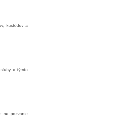
ov, kustódov a
 sľuby a týmto
de na pozvanie