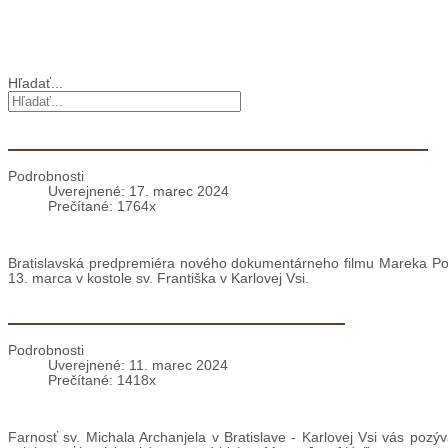
Cirkev vo svete
Vyhľadávanie
Hľadať...
Bratislavská predpremiéra filmu Brat Štefan
Podrobnosti
Uverejnené: 17. marec 2024
Prečítané: 1764x
Bratislavská predpremiéra nového dokumentárneho filmu Mareka Polá
13. marca v kostole sv. Františka v Karlovej Vsi.
Pozývame na svätú omšu za rodiny
Podrobnosti
Uverejnené: 11. marec 2024
Prečítané: 1418x