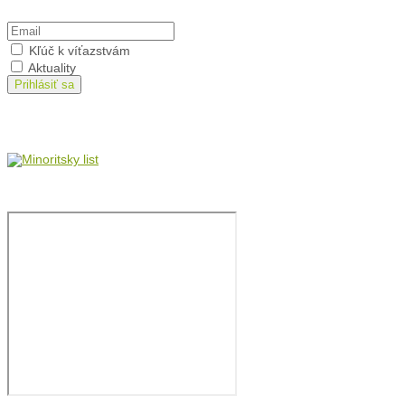
Prihlásiť sa na odber
Kľúč k víťazstvám
Aktuality
Prihlásiť sa
Minoritský list
Film: brat Štefan