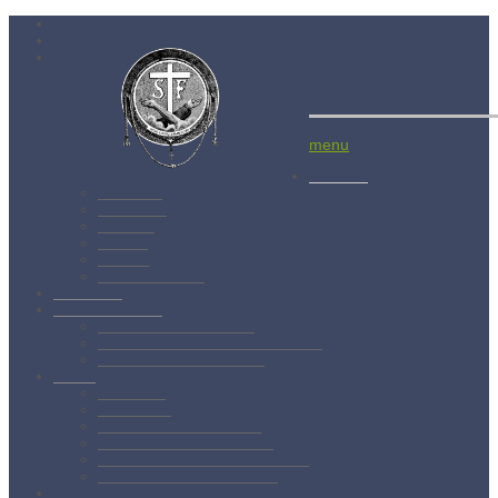
Menší bratia
Aktuality
Albánsko
Bratislava
Juniorát
Brehov
Levoča
Spišský Štvrtok
Povolanie
Svätý František
Životopis sv. Františka
Chronológia života sv. Františka
Testament sv. Františka
O nás
Charizma
Spiritualita
Regula Menších bratov
Dejiny minoritov vo svete
Dejiny minoritov na Slovensku
Rytierstvo Nepoškvrnenej