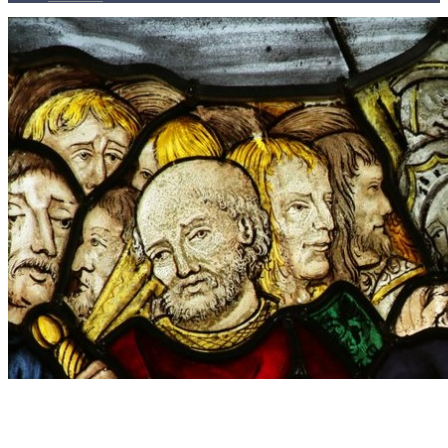
Kontakty
Kľúč k víťazstvám