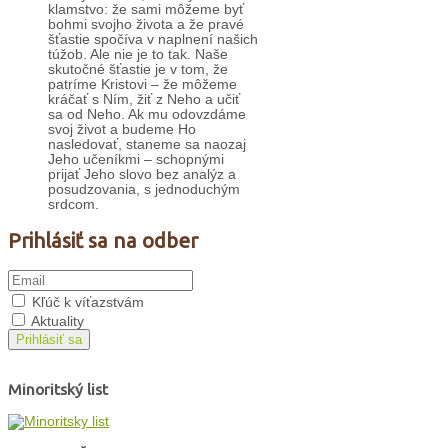
klamstvo: že sami môžeme byť
bohmi svojho života a že pravé
šťastie spočíva v naplnení našich
túžob. Ale nie je to tak. Naše
skutočné šťastie je v tom, že
patríme Kristovi – že môžeme
kráčať s Ním, žiť z Neho a učiť
sa od Neho. Ak mu odovzdáme
svoj život a budeme Ho
nasledovať, staneme sa naozaj
Jeho učeníkmi – schopnými
prijať Jeho slovo bez analýz a
posudzovania, s jednoduchým
srdcom.
Prihlásiť sa na odber
Kľúč k víťazstvám
Aktuality
Prihlásiť sa
Minoritský list