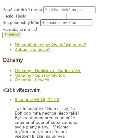
Používateľské meno
Heslo
Bezpečnostný kľúč
Pamätaj si ma
Prihlásiť
Nepamätáte si používateľské meno?
Zabudli ste heslo?
Oznamy
Oznamy - Bratislava - Karlova Ves
Oznamy - Spišský Štvrtok
Oznamy - Levoča
Kľúč k víťazstvám
8. august Mt 16, 24-28
Tak to snáď nie! Som si istý, že
Boh odo mňa nechce niečo také!
Byť kresťanom predsa nemôže
znamenať poprieť seba samého,
svoje plány a sny... V týchto
myšlienkach, ktoré sú nám
všetkým blízke, sa ukrýva