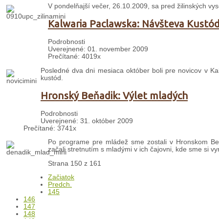
V pondelňajší večer, 26.10.2009, sa pred žilinských vys
Kalwaria Paclawska: Návšteva Kustó
Podrobnosti
Uverejnené: 01. november 2009
Prečítané: 4019x
Posledné dva dni mesiaca október boli pre novicov v Kalw
kustód.
Hronský Beňadik: Výlet mladých
Podrobnosti
Uverejnené: 31. október 2009
Prečítané: 3741x
Po programe pre mládež sme zostali v Hronskom Beň
začali stretnutím s mladými v ich čajovni, kde sme si vym
Strana 150 z 161
Začiatok
Predch.
145
146
147
148