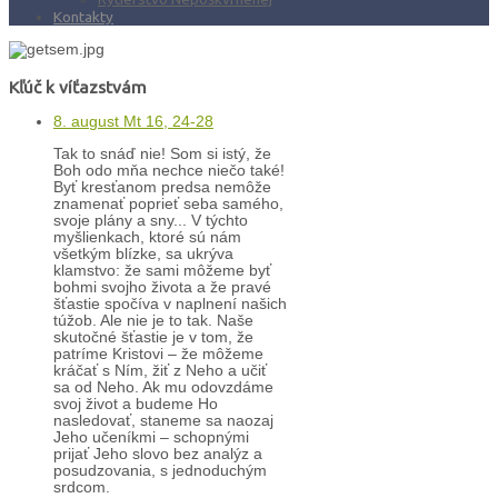
Kontakty
Kľúč k víťazstvám
8. august Mt 16, 24-28
Tak to snáď nie! Som si istý, že
Boh odo mňa nechce niečo také!
Byť kresťanom predsa nemôže
znamenať poprieť seba samého,
svoje plány a sny... V týchto
myšlienkach, ktoré sú nám
všetkým blízke, sa ukrýva
klamstvo: že sami môžeme byť
bohmi svojho života a že pravé
šťastie spočíva v naplnení našich
túžob. Ale nie je to tak. Naše
skutočné šťastie je v tom, že
patríme Kristovi – že môžeme
kráčať s Ním, žiť z Neho a učiť
sa od Neho. Ak mu odovzdáme
svoj život a budeme Ho
nasledovať, staneme sa naozaj
Jeho učeníkmi – schopnými
prijať Jeho slovo bez analýz a
posudzovania, s jednoduchým
srdcom.