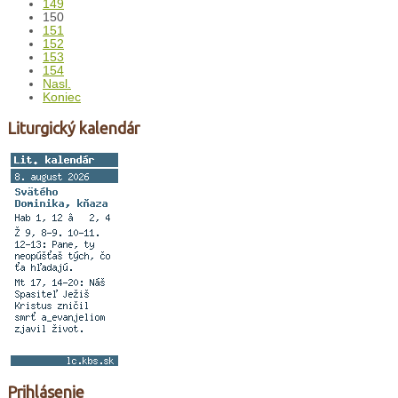
149
150
151
152
153
154
Nasl.
Koniec
Liturgický kalendár
Prihlásenie