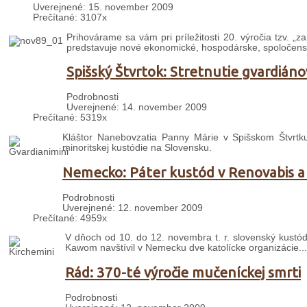
Uverejnené: 15. november 2009
Prečítané: 3107x
Prihovárame sa vám pri príležitosti 20. výročia tzv. „
predstavuje nové ekonomické, hospodárske, spoločenské,
Spišský Štvrtok: Stretnutie gvardiáno
Podrobnosti
Uverejnené: 14. november 2009
Prečítané: 5319x
Kláštor Nanebovzatia Panny Márie v Spišskom Štvrtk
minoritskej kustódie na Slovensku.
Nemecko: Páter kustód v Renovabis a 
Podrobnosti
Uverejnené: 12. november 2009
Prečítané: 4959x
V dňoch od 10. do 12. novembra t. r. slovenský kustó
Kawom navštívil v Nemecku dve katolícke organizácie...
Rád: 370-té výročie mučeníckej smrti
Podrobnosti