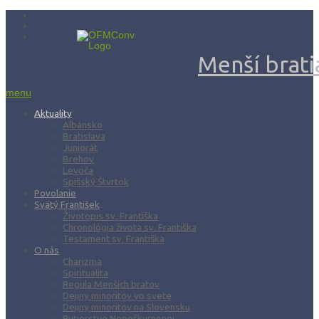
Menší bratia
menu
Aktuality
Albánsko
Bratislava
Juniorát
Brehov
Levoča
Spišský Štvrtok
Povolanie
Svätý František
Životopis sv. Františka
Chronológia života sv. Františka
Testament sv. Františka
O nás
Charizma
Spiritualita
Regula Menších bratov
Dejiny minoritov vo svete
Dejiny minoritov na Slovensku
Rytierstvo Nepoškvrnenej