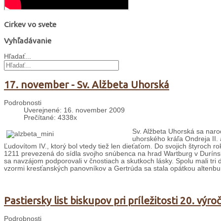
Cirkev vo svete
Vyhľadávanie
Hľadať...
17. november - Sv. Alžbeta Uhorská
Podrobnosti
Uverejnené: 16. november 2009
Prečítané: 4338x
Sv. Alžbeta Uhorská sa naro
uhorského kráľa Ondreja II.
Ľudovítom IV., ktorý bol vtedy tiež len dieťaťom. Do svojich štyroch 
1211 prevezená do sídla svojho snúbenca na hrad Wartburg v Durínsk
sa navzájom podporovali v čnostiach a skutkoch lásky. Spolu mali tri d
vzormi kresťanských panovníkov a Gertrúda sa stala opátkou altenbur
Pastiersky list biskupov pri príležitosti 20. výr
Podrobnosti