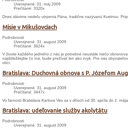
Uverejnené: 01. máj 2009
Prečítané: 3320x
Dnes slávime nedeľu utrpenia Pána, tradične nazývanú Kvetnou. Prip
Misie v Mikušovciach
Podrobnosti
Uverejnené: 31. august 2009
Prečítané: 3624x
V živote každého jedného z nás je potrebné neustále niečo obnovovať a
najdôležitejšie čo má, bude prežívať len ako zvyk. Pre nás obyvateľov
obci.
Bratislava: Duchovná obnova s P. Józefom A
Podrobnosti
Uverejnené: 31. august 2009
Prečítané: 3447x
Vo farnosti Bratislava Karlova Ves sa v dňoch od 30. apríla do 2. máj
Bratislava: udeľovanie služby akolytátu
Podrobnosti
Uverejnené: 31. august 2009