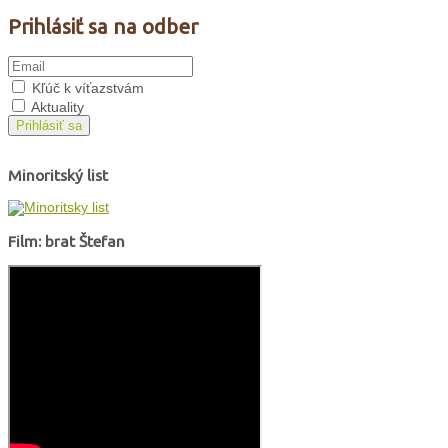
Prihlásiť sa na odber
Kľúč k víťazstvám
Aktuality
Prihlásiť sa
Minoritský list
Film: brat Štefan