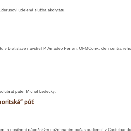
jderusovi udelená služba akolytátu.
tu v Bratislave navštívil P. Amadeo Ferrari, OFMConv., člen centra reh
polubrat páter Michal Ledecký.
oritská“ púť
ení a posilnení pápežským požehnaním počas audiencií v Castelgandolf