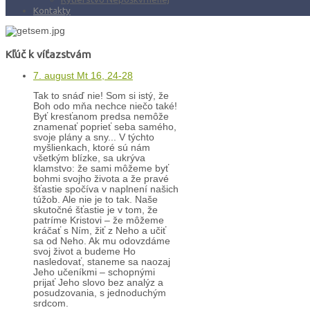
Kontakty
Kľúč k víťazstvám
7. august Mt 16, 24-28
Tak to snáď nie! Som si istý, že
Boh odo mňa nechce niečo také!
Byť kresťanom predsa nemôže
znamenať poprieť seba samého,
svoje plány a sny... V týchto
myšlienkach, ktoré sú nám
všetkým blízke, sa ukrýva
klamstvo: že sami môžeme byť
bohmi svojho života a že pravé
šťastie spočíva v naplnení našich
túžob. Ale nie je to tak. Naše
skutočné šťastie je v tom, že
patríme Kristovi – že môžeme
kráčať s Ním, žiť z Neho a učiť
sa od Neho. Ak mu odovzdáme
svoj život a budeme Ho
nasledovať, staneme sa naozaj
Jeho učeníkmi – schopnými
prijať Jeho slovo bez analýz a
posudzovania, s jednoduchým
srdcom.