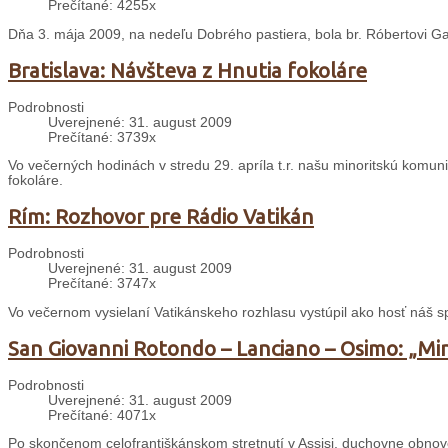
Prečítané: 4255x
Dňa 3. mája 2009, na nedeľu Dobrého pastiera, bola br. Róbertovi Ga
Bratislava: Návšteva z Hnutia fokoláre
Podrobnosti
Uverejnené: 31. august 2009
Prečítané: 3739x
Vo večerných hodinách v stredu 29. apríla t.r. našu minoritskú komuni
fokoláre.
Rím: Rozhovor pre Rádio Vatikán
Podrobnosti
Uverejnené: 31. august 2009
Prečítané: 3747x
Vo večernom vysielaní Vatikánskeho rozhlasu vystúpil ako hosť náš s
San Giovanni Rotondo – Lanciano – Osimo: „Min
Podrobnosti
Uverejnené: 31. august 2009
Prečítané: 4071x
Po skončenom celofrantiškánskom stretnutí v Assisi, duchovne obnov