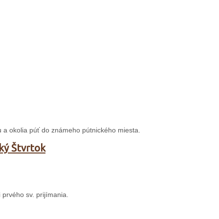
eru a okolia púť do známeho pútnického miesta.
ský Štvrtok
 prvého sv. prijímania.