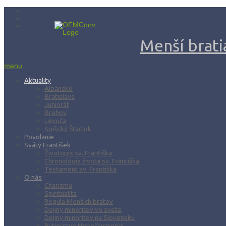
Menší bratia
menu
Aktuality
Albánsko
Bratislava
Juniorát
Brehov
Levoča
Spišský Štvrtok
Povolanie
Svätý František
Životopis sv. Františka
Chronológia života sv. Františka
Testament sv. Františka
O nás
Charizma
Spiritualita
Regula Menších bratov
Dejiny minoritov vo svete
Dejiny minoritov na Slovensku
Rytierstvo Nepoškvrnenej