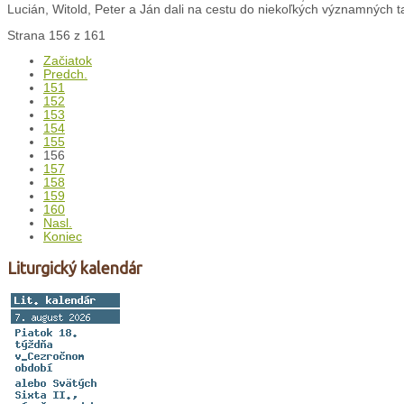
Lucián, Witold, Peter a Ján dali na cestu do niekoľkých významných t
Strana 156 z 161
Začiatok
Predch.
151
152
153
154
155
156
157
158
159
160
Nasl.
Koniec
Liturgický kalendár