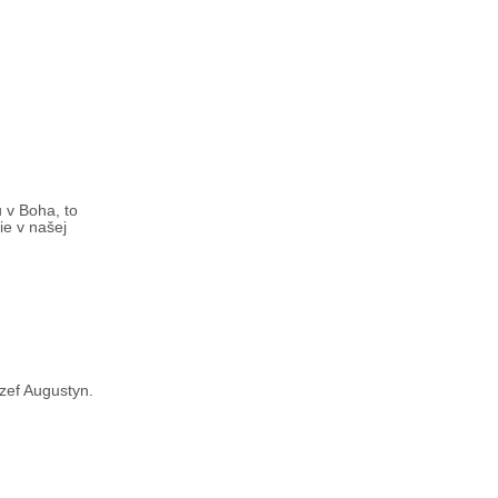
u v Boha, to
ie v našej
ózef Augustyn.