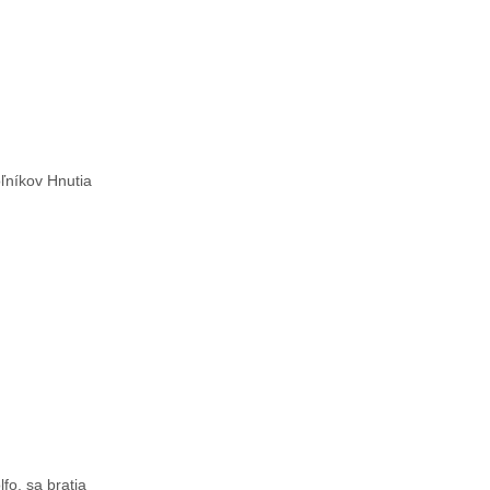
oľníkov Hnutia
o, sa bratia