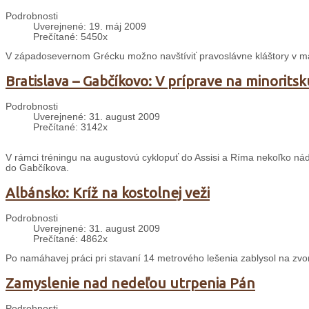
Podrobnosti
Uverejnené: 19. máj 2009
Prečítané: 5450x
V západosevernom Grécku možno navštíviť pravoslávne kláštory v m
Bratislava – Gabčíkovo: V príprave na minorits
Podrobnosti
Uverejnené: 31. august 2009
Prečítané: 3142x
V rámci tréningu na augustovú cyklopuť do Assisi a Ríma nekoľko nád
do Gabčíkova.
Albánsko: Kríž na kostolnej veži
Podrobnosti
Uverejnené: 31. august 2009
Prečítané: 4862x
Po namáhavej práci pri stavaní 14 metrového lešenia zablysol na zvoni
Zamyslenie nad nedeľou utrpenia Pán
Podrobnosti