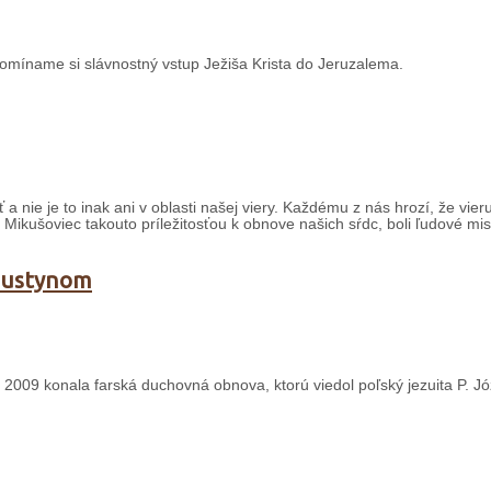
omíname si slávnostný vstup Ježiša Krista do Jeruzalema.
 nie je to inak ani v oblasti našej viery. Každému z nás hrozí, že vier
 Mikušoviec takouto príležitosťou k obnove našich sŕdc, boli ľudové mis
ugustynom
a 2009 konala farská duchovná obnova, ktorú viedol poľský jezuita P. J