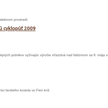
alebnom prostredí.
kú cyklopúť 2009
ejných pútnikov vyžívajúc výročie víťazstvá nad fašizmom sa 8. mája v
ci farského kostola vo Fieri kríž.