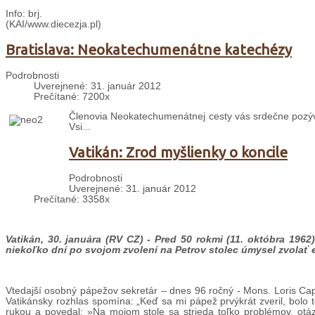
Info: brj.
(KAI/www.diecezja.pl)
Bratislava: Neokatechumenátne katechézy
Podrobnosti
Uverejnené: 31. január 2012
Prečítané: 7200x
Členovia Neokatechumenátnej cesty vás srdečne pozýva
Vsi...
Vatikán: Zrod myšlienky o koncile
Podrobnosti
Uverejnené: 31. január 2012
Prečítané: 3358x
Vatikán, 30. januára (RV CZ) - Pred 50 rokmi (11. októbra 1962) 
niekoľko dní po svojom zvolení na Petrov stolec úmysel zvolať 
Vtedajší osobný pápežov sekretár – dnes 96 ročný - Mons. Loris Capo
Vatikánsky rozhlas spomína: „Keď sa mi pápež prvýkrát zveril, bolo t
rukou a povedal: »Na mojom stole sa strieda toľko problémov, otáz