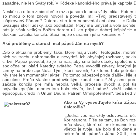
zásadné, nie len Svätý rok. V Kódexe kánonického práva je kapitola 
Neskôr sa o tom zmienil ešte raz a ja som k tomu vždy mlčal. Potom 
so mnou o tom znovu hovoril a povedal mi: »Tvoj predstavený ti
inšpirovaný Pánom? Doteraz si o tom nepovedal ani slovo… « Dotko
uvažuješ skôr ľudsky, ako podnikateľ, ktorý má úmysel a volá archit
nás je však veľkým Božím darom už len prijatie dobrej inšpirácie 
dočkám začatia koncilu. Stačí mi, že oznámim jeho konanie «. “
Aké problémy a starosti mal pápež Ján na mysli?
„Šlo o aktuálne problémy, také, ktoré majú všetci: teologické, morá
nich sa trochu nahromadia a nevyrieši ich obyčajný rozhovor, pokia
cirkví. Pápež povedal, že je na nás, aby sme tieto otázky spoločne št
spoločne pri oltári Katedry svätého Petra vyvodili závery, ktorými 
lampy na hrobe apoštola. Tým, ktorí hovorili, že k tomu bola potreb
My sme len momentálni aktéri. Po tomto pápežovi príde ďalší«. Nie je
spoločne. Prečo vlastne predovšetkým konať koncil? Aby sme pre
začatia koncilu pre mňa nebola veľká procesia dvoch a pol tis
najveľkolepejším momentom bola chvíľa, keď pápež, zložil solide
episcopus, credo in Unum Deum, Patrem Omnipotentem“, teda keď vy
Ako si Vy vysvetľujete krízu Záp
tisícročia?
„Jedná vec ma vždy oslovovala: učen
Korinťanom. Píše sa tam, že Boh rozd
mňa slova, ktoré sú pre konanie kre
všetko je tvoje, ale bolo ti to dané
sekretár bl. pápeža Jána XXIII., k