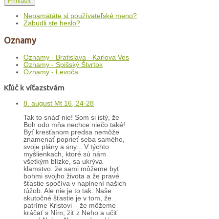
Prihlásiť
Nepamätáte si používateľské meno?
Zabudli ste heslo?
Oznamy
Oznamy - Bratislava - Karlova Ves
Oznamy - Spišský Štvrtok
Oznamy - Levoča
Kľúč k víťazstvám
8. august Mt 16, 24-28
Tak to snáď nie! Som si istý, že
Boh odo mňa nechce niečo také!
Byť kresťanom predsa nemôže
znamenať poprieť seba samého,
svoje plány a sny... V týchto
myšlienkach, ktoré sú nám
všetkým blízke, sa ukrýva
klamstvo: že sami môžeme byť
bohmi svojho života a že pravé
šťastie spočíva v naplnení našich
túžob. Ale nie je to tak. Naše
skutočné šťastie je v tom, že
patríme Kristovi – že môžeme
kráčať s Ním, žiť z Neho a učiť