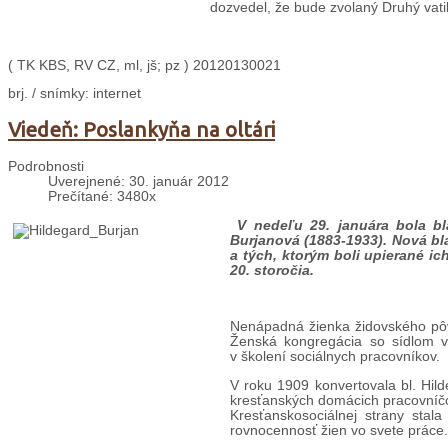
dozvedel, že bude zvolaný Druhý vati
( TK KBS, RV CZ, ml, jš; pz )
20120130021
brj. / snímky: internet
Viedeň: Poslankyňa na oltári
Podrobnosti
Uverejnené: 30. január 2012
Prečítané: 3480x
V nedeľu 29. januára bola bl
Burjanová (1883-1933). Nová bl
a tých, ktorým boli upierané ic
20. storočia.
Nenápadná žienka židovského pôvo
Ženská kongregácia so sídlom vo
v školení sociálnych pracovníkov.
V roku 1909 konvertovala bl. Hild
kresťanských domácich pracovníčok
Kresťanskosociálnej strany sta
rovnocennosť žien vo svete práce.