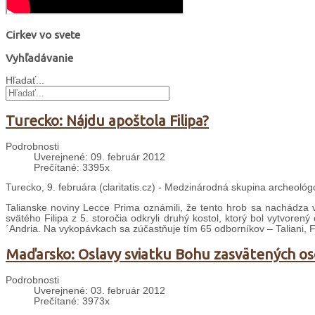
Cirkev vo svete
Vyhľadávanie
Hľadať...
Turecko: Nájdu apoštola Filipa?
Podrobnosti
Uverejnené: 09. február 2012
Prečítané: 3395x
Turecko, 9. februára (claritatis.cz) - Medzinárodná skupina archeológo
Talianske noviny Lecce Prima oznámili, že tento hrob sa nachádza 
svätého Filipa z 5. storočia odkryli druhý kostol, ktorý bol vytvore
´Andria. Na vykopávkach sa zúčastňuje tím 65 odborníkov – Taliani, F
Maďarsko: Oslavy sviatku Bohu zasvätených o
Podrobnosti
Uverejnené: 03. február 2012
Prečítané: 3973x