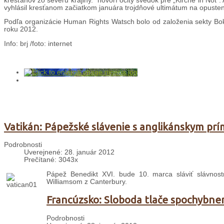
kresťanov zo severu krajiny.“ hovorí očitý svedok pre „Kirche in No
vyhlásil kresťanom začiatkom januára trojdňové ultimátum na opustenie
Podľa organizácie Human Rights Watsch bolo od založenia sekty Boko
roku 2012.
Info: brj /foto: internet
Vatikán: Pápežské slávenie s anglikánskym pr
Podrobnosti
Uverejnené: 28. január 2012
Prečítané: 3043x
Pápež Benedikt XVI. bude 10. marca sláviť slávnost
Williamsom z Canterbury.
Francúzsko: Sloboda tlače spochybne
Podrobnosti