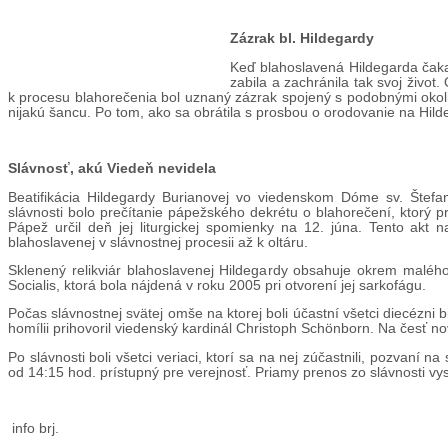
Zázrak bl. Hildegardy
Keď blahoslavená Hildegarda čakal
zabila a zachránila tak svoj živo
k procesu blahorečenia bol uznaný zázrak spojený s podobnými okolno
nijakú šancu. Po tom, ako sa obrátila s prosbou o orodovanie na Hilde
Slávnosť, akú Viedeň nevidela
Beatifikácia Hildegardy Burianovej vo viedenskom Dóme sv. Štef
slávnosti bolo prečítanie pápežského dekrétu o blahorečení, ktorý p
Pápež určil deň jej liturgickej spomienky na 12. júna. Tento akt n
blahoslavenej v slávnostnej procesii až k oltáru.
Sklenený relikviár blahoslavenej Hildegardy obsahuje okrem malého
Socialis, ktorá bola nájdená v roku 2005 pri otvorení jej sarkofágu.
Počas slávnostnej svätej omše na ktorej boli účastní všetci diecézni 
homílii prihovoril viedenský kardinál Christoph Schönborn. Na česť n
Po slávnosti boli všetci veriaci, ktorí sa na nej zúčastnili, pozvan
od 14:15 hod. prístupný pre verejnosť. Priamy prenos zo slávnosti vy
info brj.