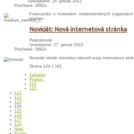
Uverejnené: 28. január 2012
Prečítané: 3062x
Francúzsko v hodnotení medzinárodných organizácií a
prejavu.
Noviciát: Nová internetová stránka
Podrobnosti
Uverejnené: 27. január 2012
Prečítané: 3842x
Noviciát rehole minoritov obnovil svoju internetovú str
Strana 124 z 161
Začiatok
Predch.
119
120
121
122
123
124
125
126
127
128
Nasl.
Koniec