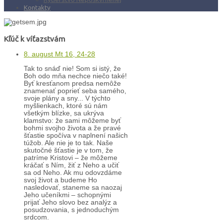
Kontakty
Kľúč k víťazstvám
8. august Mt 16, 24-28
Tak to snáď nie! Som si istý, že
Boh odo mňa nechce niečo také!
Byť kresťanom predsa nemôže
znamenať poprieť seba samého,
svoje plány a sny... V týchto
myšlienkach, ktoré sú nám
všetkým blízke, sa ukrýva
klamstvo: že sami môžeme byť
bohmi svojho života a že pravé
šťastie spočíva v naplnení našich
túžob. Ale nie je to tak. Naše
skutočné šťastie je v tom, že
patríme Kristovi – že môžeme
kráčať s Ním, žiť z Neho a učiť
sa od Neho. Ak mu odovzdáme
svoj život a budeme Ho
nasledovať, staneme sa naozaj
Jeho učeníkmi – schopnými
prijať Jeho slovo bez analýz a
posudzovania, s jednoduchým
srdcom.