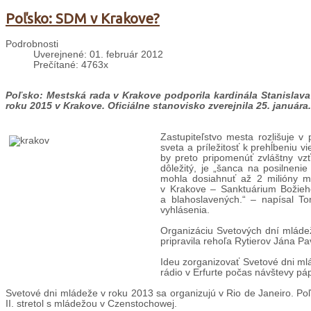
Poľsko: SDM v Krakove?
Podrobnosti
Uverejnené: 01. február 2012
Prečítané: 4763x
Poľsko: Mestská rada v Krakove podporila kardinála Stanislava
roku 2015 v Krakove. Oficiálne stanovisko zverejnila 25. januára.
Zastupiteľstvo mesta rozlišuje v
sveta a príležitosť k prehĺbeniu v
by preto pripomenúť zvláštny vz
dôležitý, je „šanca na posilnenie
mohla dosiahnuť až 2 milióny ml
v Krakove – Sanktuárium Božieho
a blahoslavených.“ – napísal T
vyhlásenia.
Organizáciu Svetových dní mláde
pripravila rehoľa Rytierov Jána Pav
Ideu zorganizovať Svetové dni mlá
rádio v Erfurte počas návštevy p
Svetové dni mládeže v roku 2013 sa organizujú v Rio de Janeiro. Poľ
II. stretol s mládežou v Czenstochowej.