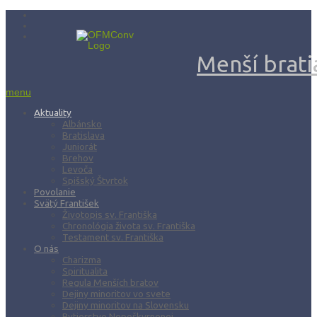
Menší bratia
menu
Aktuality
Albánsko
Bratislava
Juniorát
Brehov
Levoča
Spišský Štvrtok
Povolanie
Svätý František
Životopis sv. Františka
Chronológia života sv. Františka
Testament sv. Františka
O nás
Charizma
Spiritualita
Regula Menších bratov
Dejiny minoritov vo svete
Dejiny minoritov na Slovensku
Rytierstvo Nepoškvrnenej