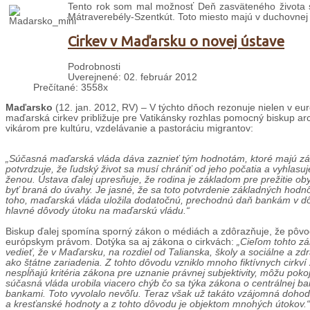
Tento rok som mal možnosť Deň zasväteného života 
Mátraverebély-Szentkút. Toto miesto majú v duchovnej sp
Cirkev v Maďarsku o novej ústave
Podrobnosti
Uverejnené: 02. február 2012
Prečítané: 3558x
Maďarsko
(12. jan. 2012, RV) – V týchto dňoch rezonuje nielen v e
maďarská cirkev približuje pre Vatikánsky rozhlas pomocný biskup a
vikárom pre kultúru, vzdelávanie a pastoráciu migrantov:
„
Súčasná maďarská vláda dáva zaznieť tým hodnotám, ktoré majú zá
potvrdzuje, že ľudský život sa musí chrániť od jeho počatia a vyhlas
ženou. Ústava ďalej upresňuje, že rodina je základom pre prežitie ob
byť braná
do úvahy. Je jasné, že sa toto potvrdenie základných hodn
toho
,
maďarská vláda uložila dodatočnú, prechodnú daň bankám v dôsl
hlavné dôvody útoku na maďarskú vládu.“
Biskup ďalej spomína sporný zákon o médiách a zdôrazňuje, že pôvodn
európskym právom. Dotýka sa aj zákona o cirkvách:
„Cieľom tohto zák
vedieť, že v Maďarsku, na rozdiel od Talianska, školy a sociálne a z
ako štátne zariadenia. Z tohto dôvodu vzniklo mnoho fiktívnych cirkví
nespĺňajú kritéria zákona pre uznani
e právnej subjektivity
, môžu pokoj
súčasná vláda urobila viacero chýb čo sa týka zákona o centrálnej ba
bankami. Toto vyvolalo nevôľu. Teraz však už takáto vzájomná dohoda
a kresťanské hodnoty a z tohto dôvodu je objektom mnohých útokov.“