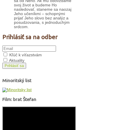
sa od Neho. Ak mu odovzdáme
svoj život a budeme Ho
nasledovať, staneme sa naozaj
Jeho učeníkmi – schopnými
prijať Jeho slovo bez analýz a
posudzovania, s jednoduchým
srdcom.
Prihlásiť sa na odber
Kľúč k víťazstvám
Aktuality
Prihlásiť sa
Minoritský list
Film: brat Štefan