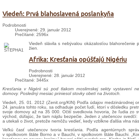
Viedeň: Prvá blahoslavená poslankyňa
Podrobnosti
Uverejnené: 29. január 2012
Prečítané: 2596x
Viedeň slávila s nebývalou okázalosťou blahorečenie 
žien.
Afrika: Kresťania opúšťajú Nigériu
Podrobnosti
Uverejnené: 28. január 2012
Prečítané: 3445x
Kresťania v Nigérii sú pod tlakom moslimskej sekty vystavení n
domovy. Posledný mesiac priniesol stovky obetí na životoch.
Viedeň, 25. 01. 2012 (Zenit.org/KIN) Podľa údajov medzinárodnej org
24. januára tohto roku, sa odhaduje počet ľudí, ktorí v dôsledku pret
svoje domovy až na 35 000. Očití svedkovia hovoria, že ľudia zo s
východ, dúfajúc, že tam nájdu bezpečie. Jeden z utečencov svedčí: 
a utekali o život, pretože nemôžu vedieť, kedy vzbĺkne ďalšia vlna nási
Veľkú časť utečencov tvoria kresťania. Podľa agentúrnych správ
v spolkovom štáte Borno a v Bauchi, v spolkovom štáte Bauchi. „