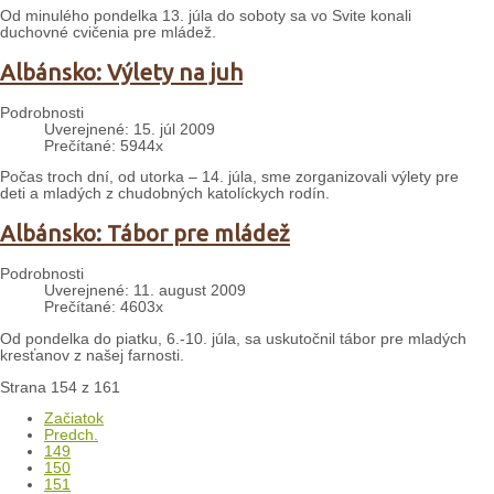
Od minulého pondelka 13. júla do soboty sa vo Svite konali
duchovné cvičenia pre mládež.
Albánsko: Výlety na juh
Podrobnosti
Uverejnené: 15. júl 2009
Prečítané: 5944x
Počas troch dní, od utorka – 14. júla, sme zorganizovali výlety pre
deti a mladých z chudobných katolíckych rodín.
Albánsko: Tábor pre mládež
Podrobnosti
Uverejnené: 11. august 2009
Prečítané: 4603x
Od pondelka do piatku, 6.-10. júla, sa uskutočnil tábor pre mladých
kresťanov z našej farnosti.
Strana 154 z 161
Začiatok
Predch.
149
150
151