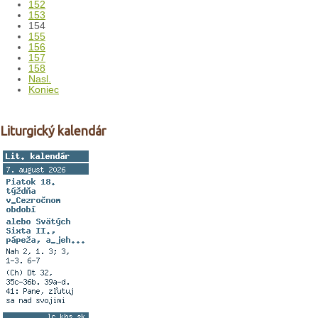
152
153
154
155
156
157
158
Nasl.
Koniec
Liturgický kalendár