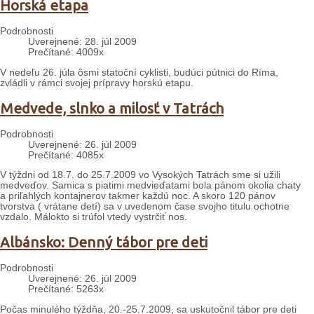
Horská etapa
Podrobnosti
Uverejnené: 28. júl 2009
Prečítané: 4009x
V nedeľu 26. júla ôsmi statoční cyklisti, budúci pútnici do Ríma,
zvládli v rámci svojej prípravy horskú etapu.
Medvede, slnko a milosť v Tatrách
Podrobnosti
Uverejnené: 26. júl 2009
Prečítané: 4085x
V týždni od 18.7. do 25.7.2009 vo Vysokých Tatrách sme si užili
medveďov. Samica s piatimi medvieďatami bola pánom okolia chaty
a priľahlých kontajnerov takmer každú noc. A skoro 120 pánov
tvorstva ( vrátane detí) sa v uvedenom čase svojho titulu ochotne
vzdalo. Málokto si trúfol vtedy vystrčiť nos.
Albánsko: Denný tábor pre deti
Podrobnosti
Uverejnené: 26. júl 2009
Prečítané: 5263x
Počas minulého týždňa, 20.-25.7.2009, sa uskutočnil tábor pre deti