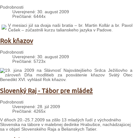
Podrobnosti
Uverejnené: 30. august 2009
Prečítané: 6444x
V mesiaci júl sa dvaja naši bratia – br. Martin Kollár a br. Pavol
Češek – zúčastnili kurzu talianskeho jazyka v Padove.
Rok kňazov
Podrobnosti
Uverejnené: 30. august 2009
Prečítané: 5723x
19. júna 2009 na Slávnosť Najsvätejšieho Srdca Ježišovho a
zároveň Dňa modlitieb za posvätenie kňazov Svätý Otec
Benedikt XVI. vyhlásil Rok kňazov.
Slovenký Raj - Tábor pre mládež
Podrobnosti
Uverejnené: 28. júl 2009
Prečítané: 4265x
V dňoch 20.-25.7.2009 sa zišlo 13 mladých ľudí z východného
Slovenska na tábore v malebnej dedinke Hrabušice, nachádzajúcej
sa v objatí Slovenského Raja a Belianskych Tatier.