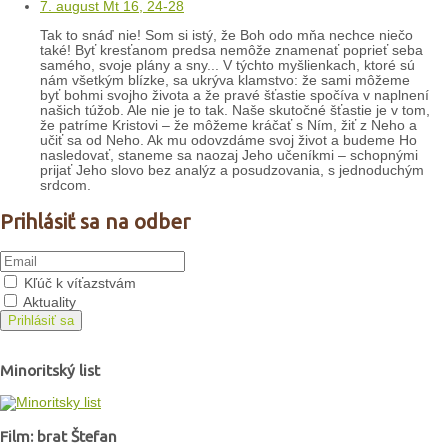
7. august Mt 16, 24-28
Tak to snáď nie! Som si istý, že Boh odo mňa nechce niečo
také! Byť kresťanom predsa nemôže znamenať poprieť seba
samého, svoje plány a sny... V týchto myšlienkach, ktoré sú
nám všetkým blízke, sa ukrýva klamstvo: že sami môžeme
byť bohmi svojho života a že pravé šťastie spočíva v naplnení
našich túžob. Ale nie je to tak. Naše skutočné šťastie je v tom,
že patríme Kristovi – že môžeme kráčať s Ním, žiť z Neho a
učiť sa od Neho. Ak mu odovzdáme svoj život a budeme Ho
nasledovať, staneme sa naozaj Jeho učeníkmi – schopnými
prijať Jeho slovo bez analýz a posudzovania, s jednoduchým
srdcom.
Prihlásiť sa na odber
Kľúč k víťazstvám
Aktuality
Prihlásiť sa
Minoritský list
Film: brat Štefan