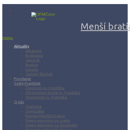
Menší bratia
menu
Aktuality
Albánsko
Bratislava
Juniorát
Brehov
Levoča
Spišský Štvrtok
Povolanie
Svätý František
Životopis sv. Františka
Chronológia života sv. Františka
Testament sv. Františka
O nás
Charizma
Spiritualita
Regula Menších bratov
Dejiny minoritov vo svete
Dejiny minoritov na Slovensku
Rytierstvo Nepoškvrnenej