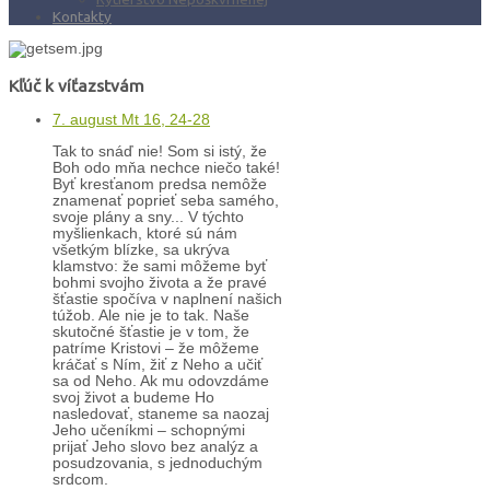
Kontakty
Kľúč k víťazstvám
7. august Mt 16, 24-28
Tak to snáď nie! Som si istý, že
Boh odo mňa nechce niečo také!
Byť kresťanom predsa nemôže
znamenať poprieť seba samého,
svoje plány a sny... V týchto
myšlienkach, ktoré sú nám
všetkým blízke, sa ukrýva
klamstvo: že sami môžeme byť
bohmi svojho života a že pravé
šťastie spočíva v naplnení našich
túžob. Ale nie je to tak. Naše
skutočné šťastie je v tom, že
patríme Kristovi – že môžeme
kráčať s Ním, žiť z Neho a učiť
sa od Neho. Ak mu odovzdáme
svoj život a budeme Ho
nasledovať, staneme sa naozaj
Jeho učeníkmi – schopnými
prijať Jeho slovo bez analýz a
posudzovania, s jednoduchým
srdcom.