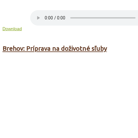
Download
Brehov: Príprava na doživotné sľuby
Podrobnosti
Uverejnené: 11. september 2010
Prečítané: 5190x
V minoritskom kláštore v Brehove od 1. septembra 20
sľubov.
Bratislava: Dni františkánskej spiritual
Podrobnosti
Uverejnené: 10. september 2010
Prečítané: 3615x
Od 6. do 8. septembra sa vo františkánskom kláštore v B
pre bratov juniorov z dvoch františkánskych reholí – pre