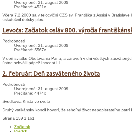
Uverejnené: 31. august 2009
Prečítané: 4521x
Včera 7.2.2009 sa v telocvični CZŠ sv. Františka z Assisi v Bratislave
uskutočnil detský ples.
Levoča: Začiatok osláv 800. výročia františkáns
Podrobnosti
Uverejnené: 31. august 2009
Prečítané: 5567x
V deň sviatku Obetovania Pána, a zároveň v dni všetkých zasvätených o
ústne schválil pápež Inocent III.
2. február: Deň zasväteného života
Podrobnosti
Uverejnené: 31. august 2009
Prečítané: 4474x
Svedkovia Krista vo svete
Druhý vatikánsky koncil hovorí, že rehoľný život nepopierateľne patrí k 
Strana 159 z 161
Začiatok
Predch.