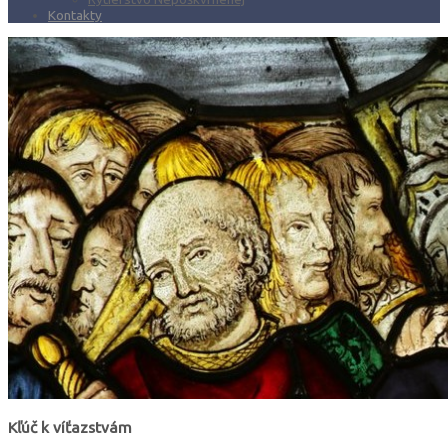
Kontakty
Kľúč k víťazstvám