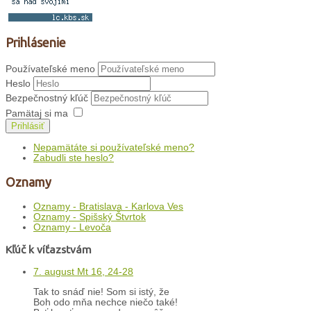
Prihlásenie
Používateľské meno
Heslo
Bezpečnostný kľúč
Pamätaj si ma
Prihlásiť
Nepamätáte si používateľské meno?
Zabudli ste heslo?
Oznamy
Oznamy - Bratislava - Karlova Ves
Oznamy - Spišský Štvrtok
Oznamy - Levoča
Kľúč k víťazstvám
7. august Mt 16, 24-28
Tak to snáď nie! Som si istý, že
Boh odo mňa nechce niečo také!