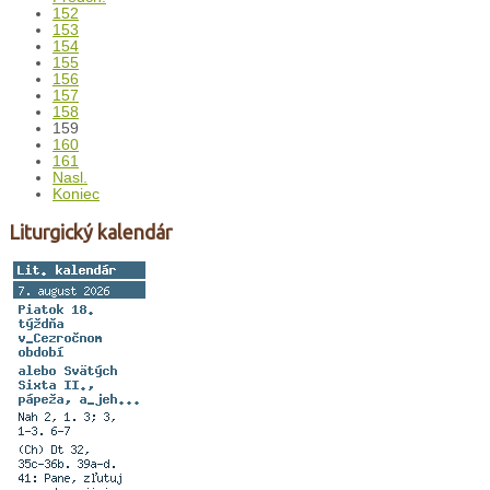
152
153
154
155
156
157
158
159
160
161
Nasl.
Koniec
Liturgický kalendár