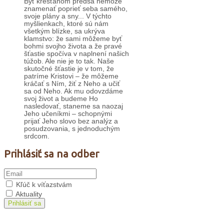
Byť kresťanom predsa nemôže
znamenať poprieť seba samého,
svoje plány a sny... V týchto
myšlienkach, ktoré sú nám
všetkým blízke, sa ukrýva
klamstvo: že sami môžeme byť
bohmi svojho života a že pravé
šťastie spočíva v naplnení našich
túžob. Ale nie je to tak. Naše
skutočné šťastie je v tom, že
patríme Kristovi – že môžeme
kráčať s Ním, žiť z Neho a učiť
sa od Neho. Ak mu odovzdáme
svoj život a budeme Ho
nasledovať, staneme sa naozaj
Jeho učeníkmi – schopnými
prijať Jeho slovo bez analýz a
posudzovania, s jednoduchým
srdcom.
Prihlásiť sa na odber
Kľúč k víťazstvám
Aktuality
Prihlásiť sa