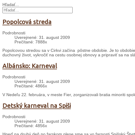
Hľadať...
Popolcová streda
Podrobnosti
Uverejnené: 31. august 2009
Prečítané: 7888x
Popolcovou stredou sa v Cirkvi začína pôstne obdobie. Je to obdobie š
duchovný život, vykročiť na cestu osobnej obnovy a pripraviť sa na sl
Albánsko: Karneval
Podrobnosti
Uverejnené: 31. august 2009
Prečítané: 4866x
V Nedeľu 22. februára, v meste Fier, zorganizovali bratia minoriti sp
Detský karneval na Spiši
Podrobnosti
Uverejnené: 31. august 2009
Prečítané: 4856x
Hneď na druhý deň po farskom plese sme sa vo farnosti Spišský Štvrt