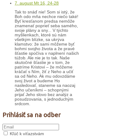
7. august Mt 16, 24-28
Tak to snáď nie! Som si istý, že
Boh odo mňa nechce niečo také!
Byť kresťanom predsa nemôže
znamenať poprieť seba samého,
svoje plány a sny... V týchto
myšlienkach, ktoré sú nám
všetkým blízke, sa ukrýva
klamstvo: že sami môžeme byť
bohmi svojho života a že pravé
šťastie spočíva v naplnení našich
túžob. Ale nie je to tak. Naše
skutočné šťastie je v tom, že
patríme Kristovi – že môžeme
kráčať s Ním, žiť z Neho a učiť
sa od Neho. Ak mu odovzdáme
svoj život a budeme Ho
nasledovať, staneme sa naozaj
Jeho učeníkmi – schopnými
prijať Jeho slovo bez analýz a
posudzovania, s jednoduchým
srdcom.
Prihlásiť sa na odber
Kľúč k víťazstvám