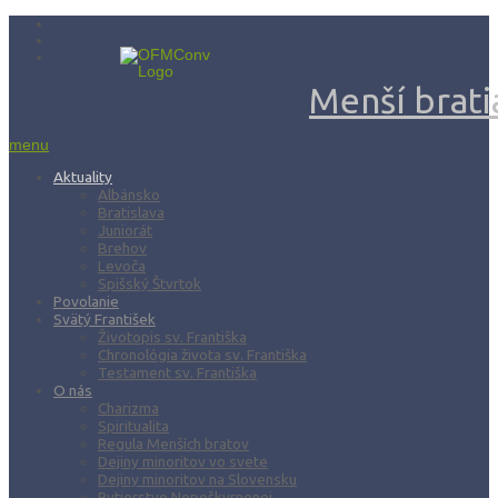
Menší bratia
menu
Aktuality
Albánsko
Bratislava
Juniorát
Brehov
Levoča
Spišský Štvrtok
Povolanie
Svätý František
Životopis sv. Františka
Chronológia života sv. Františka
Testament sv. Františka
O nás
Charizma
Spiritualita
Regula Menších bratov
Dejiny minoritov vo svete
Dejiny minoritov na Slovensku
Rytierstvo Nepoškvrnenej