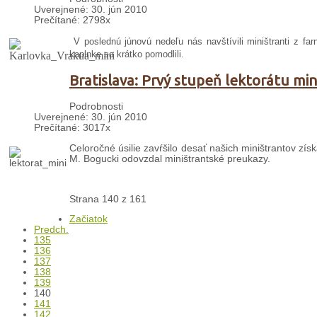
Uverejnené: 30. jún 2010
Prečítané: 2798x
V poslednú júnovú nedeľu nás navštívili miništranti z farn
kaplnke sa krátko pomodlili.
Bratislava: Prvý stupeň lektorátu mi
Podrobnosti
Uverejnené: 30. jún 2010
Prečítané: 3017x
Celoročné úsilie zavŕšilo desať našich miništrantov získa
M. Bogucki odovzdal miništrantské preukazy.
Strana 140 z 161
Začiatok
Predch.
135
136
137
138
139
140
141
142