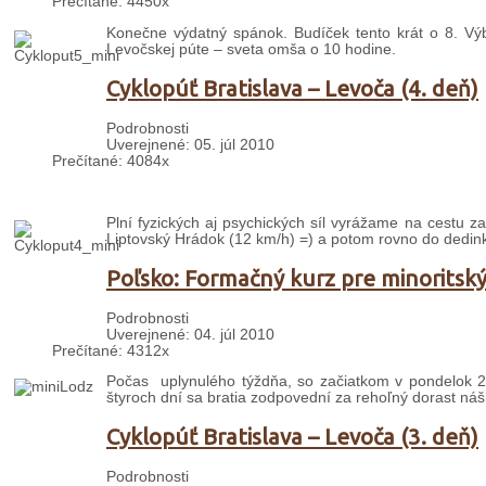
Prečítané: 4450x
Konečne výdatný spánok. Budíček tento krát o 8. Výb
Levočskej púte – sveta omša o 10 hodine.
Cyklopúť Bratislava – Levoča (4. deň)
Podrobnosti
Uverejnené: 05. júl 2010
Prečítané: 4084x
Plní fyzických aj psychických síl vyrážame na cestu 
Liptovský Hrádok (12 km/h) =) a potom rovno do dedin
Poľsko: Formačný kurz pre minoritsk
Podrobnosti
Uverejnené: 04. júl 2010
Prečítané: 4312x
Počas uplynulého týždňa, so začiatkom v pondelok 28
štyroch dní sa bratia zodpovední za rehoľný dorast náš
Cyklopúť Bratislava – Levoča (3. deň)
Podrobnosti