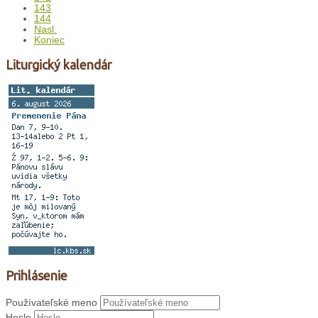
143
144
Nasl.
Koniec
Liturgický kalendár
Prihlásenie
Používateľské meno
Heslo