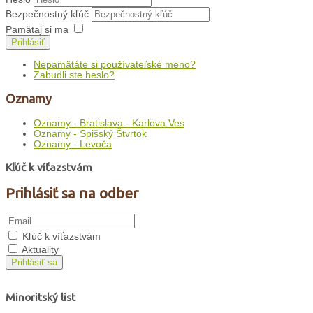
Bezpečnostný kľúč
Pamätaj si ma
Prihlásiť
Nepamätáte si používateľské meno?
Zabudli ste heslo?
Oznamy
Oznamy - Bratislava - Karlova Ves
Oznamy - Spišský Štvrtok
Oznamy - Levoča
Kľúč k víťazstvám
Prihlásiť sa na odber
Kľúč k víťazstvám
Aktuality
Prihlásiť sa
Minoritský list