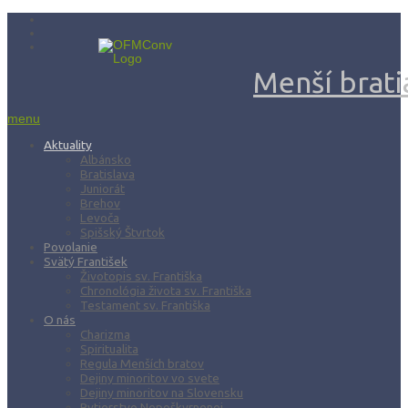
Menší bratia
menu
Aktuality
Albánsko
Bratislava
Juniorát
Brehov
Levoča
Spišský Štvrtok
Povolanie
Svätý František
Životopis sv. Františka
Chronológia života sv. Františka
Testament sv. Františka
O nás
Charizma
Spiritualita
Regula Menších bratov
Dejiny minoritov vo svete
Dejiny minoritov na Slovensku
Rytierstvo Nepoškvrnenej