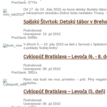
Prečítané: 3774x
Od 17. do 24. Júla 2010 sa koná detský školský tábor 
v rekreačnom stredisku Dobrá Voda neďaleko Trnavy. Na 
Spišský Štvrtok: Detský tábor v Breh
Podrobnosti
Uverejnené: 10. júl 2010
Prečítané: 6499x
V dňoch 5. – 10. júla 2010 sa deti z farnosti v Spišs
a poklady Svätej knihy“.
Cyklopúť Bratislava – Levoča (6. - 8. 
Podrobnosti
Uverejnené: 08. júl 2010
Prečítané: 3851x
Ráno nás budí nie moc prívetivo – prší. Plný negatí
rozlúčka...
Cyklopúť Bratislava – Levoča (5. deň)
Podrobnosti
Uverejnené: 06. júl 2010