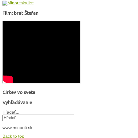
Film: brat Štefan
Cirkev vo svete
Vyhľadávanie
Hľadať...
www.minoriti.sk
Back to top