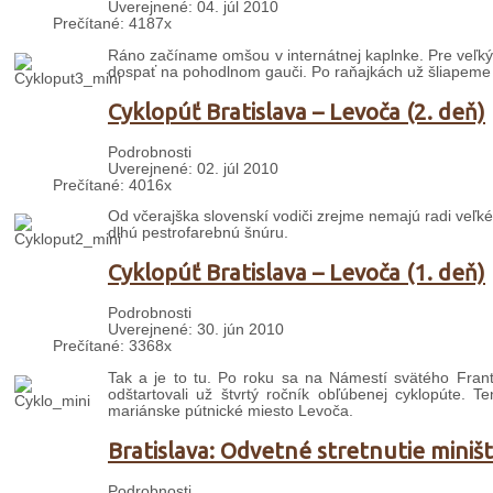
Uverejnené: 04. júl 2010
Prečítané: 4187x
Ráno začíname omšou v internátnej kaplnke. Pre veľký p
dospať na pohodlnom gauči. Po raňajkách už šliapeme 
Cyklopúť Bratislava – Levoča (2. deň)
Podrobnosti
Uverejnené: 02. júl 2010
Prečítané: 4016x
Od včerajška slovenskí vodiči zrejme nemajú radi veľk
dlhú pestrofarebnú šnúru.
Cyklopúť Bratislava – Levoča (1. deň)
Podrobnosti
Uverejnené: 30. jún 2010
Prečítané: 3368x
Tak a je to tu. Po roku sa na Námestí svätého Frant
odštartovali už štvrtý ročník obľúbenej cyklopúte. 
mariánske pútnické miesto Levoča.
Bratislava: Odvetné stretnutie miništ
Podrobnosti