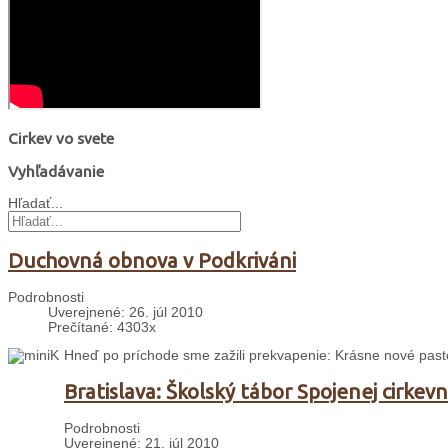
Cirkev vo svete
Vyhľadávanie
Hľadať...
Duchovná obnova v Podkriváni
Podrobnosti
Uverejnené: 26. júl 2010
Prečítané: 4303x
Hneď po príchode sme zažili prekvapenie: Krásne nové past
Bratislava: Školský tábor Spojenej cirkevn
Podrobnosti
Uverejnené: 21. júl 2010