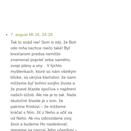
Kľúč k víťazstvám
7. august Mt 16, 24-28
Tak to snáď nie! Som si istý, že Boh
odo mňa nechce niečo také! Byť
kresťanom predsa nemôže
znamenať poprieť seba samého,
svoje plány a sny... V týchto
myšlienkach, ktoré sú nám všetkým
blízke, sa ukrýva klamstvo: že sami
môžeme byť bohmi svojho života a
že pravé šťastie spočíva v naplnení
našich túžob. Ale nie je to tak. Naše
skutočné šťastie je v tom, že
patríme Kristovi – že môžeme
kráčať s Ním, žiť z Neho a učiť sa
od Neho. Ak mu odovzdáme svoj
život a budeme Ho nasledovať,
staneme sa naozaj Jeho učeníkmi –