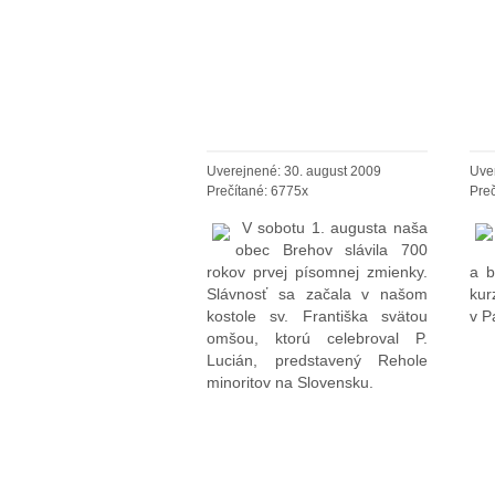
700 ROKOV
P
BREHOVA
J
Uverejnené: 30. august 2009
Uve
Prečítané: 6775x
Preč
V sobotu 1. augusta naša
obec Brehov slávila 700
rokov prvej písomnej zmienky.
a b
Slávnosť sa začala v našom
ku
kostole sv. Františka svätou
v P
omšou, ktorú celebroval P.
Lucián, predstavený Rehole
minoritov na Slovensku.