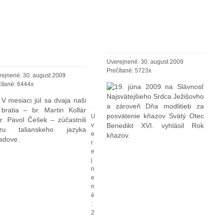
ADOVA:
SLOVENKÝ
ROK KŇAZOV
AZYKOVÝ KURZ
RAJ -
Uverejnené: 30. august 2009
TÁBOR
Prečítané: 5723x
rejnené: 30. august 2009
PRE
ítané: 6444x
19. júna 2009 na Slávnosť
MLÁDEŽ
Najsvätejšieho Srdca Ježišovho
V mesiaci júl sa dvaja naši
a zároveň Dňa modlitieb za
bratia – br. Martin Kollár
posvätenie kňazov Svätý Otec
U
r. Pavol Češek – zúčastnili
v
Benedikt XVI. vyhlásil Rok
rzu talianskeho jazyka
e
kňazov.
adove.
r
e
j
n
e
n
é
:
2