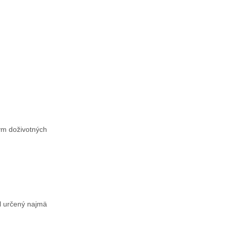
ým doživotných
ol určený najmä