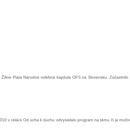
Žiline Piata Národná volebná kapitula OFS na Slovensku. Zúčastnilo s
010 v relácii Od ucha k duchu odvysielalo program na tému či je možné