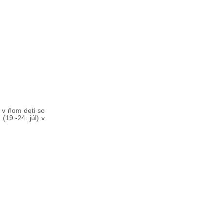
 v ňom deti so
(19.-24. júl) v