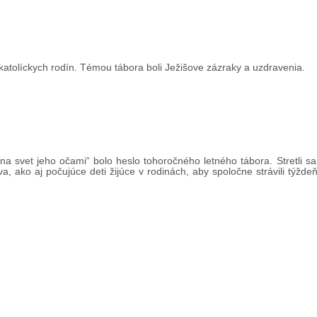
h katolíckych rodín. Témou tábora boli Ježišove zázraky a uzdravenia.
a svet jeho očami“ bolo heslo tohoročného letného tábora. Stretli sa
 ako aj počujúce deti žijúce v rodinách, aby spoločne strávili týždeň 