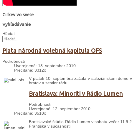
Cirkev vo svete
Vyhľadávanie
Hľadať...
Piata národná volebná kapitula OFS
Podrobnosti
Uverejnené: 13. september 2010
Prečítané: 3312x
V piatok 10. septembra začala v saleziánskom dome v 
bratov a sestier rádu.
Bratislava: Minoriti v Rádio Lumen
Podrobnosti
Uverejnené: 12. september 2010
Prečítané: 3518x
Bratislavské štúdio Rádia Lumen v sobotu večer 11.9.2
Františka v súčasnosti.