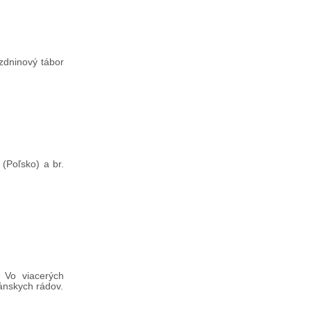
zdninový tábor
 (Poľsko) a br.
. Vo viacerých
ánskych rádov.