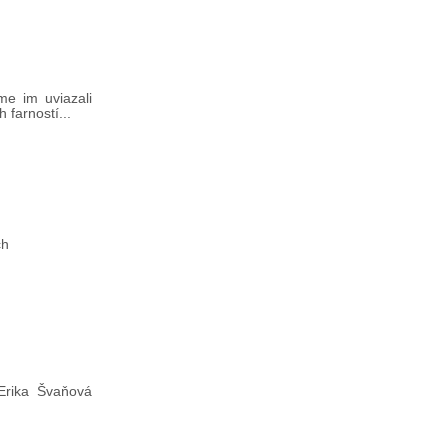
me im uviazali
 farností...
ch
Erika Švaňová