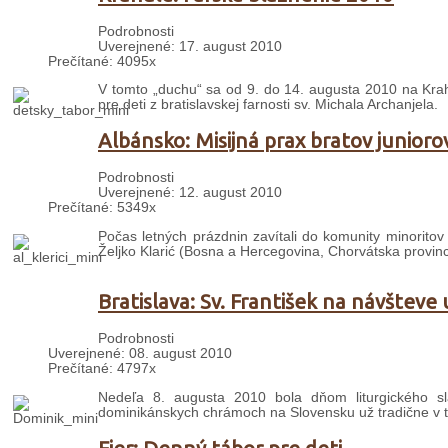
Podrobnosti
Uverejnené: 17. august 2010
Prečítané: 4095x
V tomto „duchu“ sa od 9. do 14. augusta 2010 na Kra
pre deti z bratislavskej farnosti sv. Michala Archanjela.
Albánsko: Misijná prax bratov junioro
Podrobnosti
Uverejnené: 12. august 2010
Prečítané: 5349x
Počas letných prázdnin zavítali do komunity minoritov
Željko Klarić (Bosna a Hercegovina, Chorvátska provinc
Bratislava: Sv. František na návšteve 
Podrobnosti
Uverejnené: 08. august 2010
Prečítané: 4797x
Nedeľa 8. augusta 2010 bola dňom liturgického slá
dominikánskych chrámoch na Slovensku už tradične v te