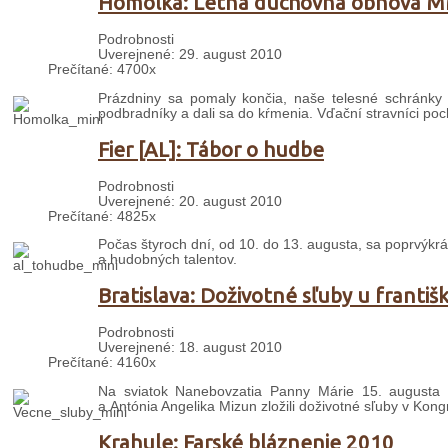
Homôlka: Letná duchovná obnova 
Podrobnosti
Uverejnené: 29. august 2010
Prečítané: 4700x
Prázdniny sa pomaly končia, naše telesné schránky c
podbradníky a dali sa do kŕmenia. Vďační stravníci poc
Fier [AL]: Tábor o hudbe
Podrobnosti
Uverejnené: 20. august 2010
Prečítané: 4825x
Počas štyroch dní, od 10. do 13. augusta, sa poprvýkr
a hudobných talentov.
Bratislava: Doživotné sľuby u franti
Podrobnosti
Uverejnené: 18. august 2010
Prečítané: 4160x
Na sviatok Nanebovzatia Panny Márie 15. augusta 2
a Antónia Angelika Mizun zložili doživotné sľuby v Kong
Krahule: Farské bláznenie 2010