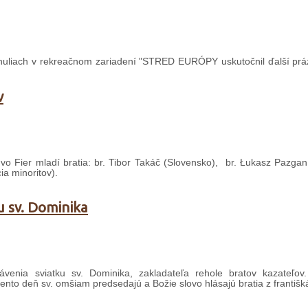
huliach v rekreačnom zariadení "STRED EURÓPY uskutočnil ďalší prá
v
 vo Fier mladí bratia: br. Tibor Takáč (Slovensko), br. Łukasz Pazgan
ia minoritov).
u sv. Dominika
venia sviatku sv. Dominika, zakladateľa rehole bratov kazateľov
nto deň sv. omšiam predsedajú a Božie slovo hlásajú bratia z františk