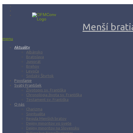
Menší bratia
menu
Aktuality
Albánsko
Bratislava
Juniorát
Brehov
Levoča
Spišský Štvrtok
Povolanie
Svätý František
Životopis sv. Františka
Chronológia života sv. Františka
Testament sv. Františka
O nás
Charizma
Spiritualita
Regula Menších bratov
Dejiny minoritov vo svete
Dejiny minoritov na Slovensku
Rytierstvo Nepoškvrnenej