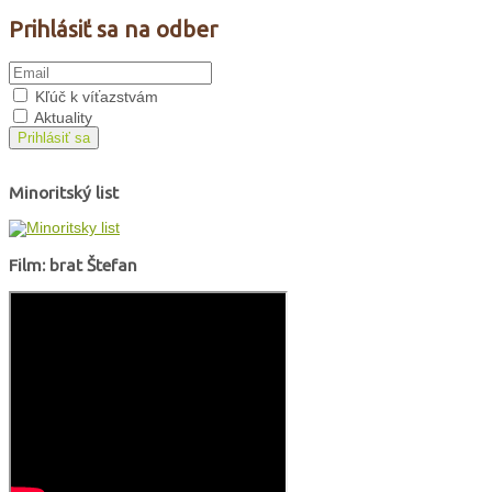
Prihlásiť sa na odber
Kľúč k víťazstvám
Aktuality
Prihlásiť sa
Minoritský list
Film: brat Štefan