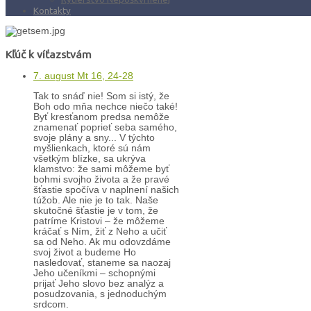
Kontakty
Kľúč k víťazstvám
7. august Mt 16, 24-28
Tak to snáď nie! Som si istý, že
Boh odo mňa nechce niečo také!
Byť kresťanom predsa nemôže
znamenať poprieť seba samého,
svoje plány a sny... V týchto
myšlienkach, ktoré sú nám
všetkým blízke, sa ukrýva
klamstvo: že sami môžeme byť
bohmi svojho života a že pravé
šťastie spočíva v naplnení našich
túžob. Ale nie je to tak. Naše
skutočné šťastie je v tom, že
patríme Kristovi – že môžeme
kráčať s Ním, žiť z Neho a učiť
sa od Neho. Ak mu odovzdáme
svoj život a budeme Ho
nasledovať, staneme sa naozaj
Jeho učeníkmi – schopnými
prijať Jeho slovo bez analýz a
posudzovania, s jednoduchým
srdcom.