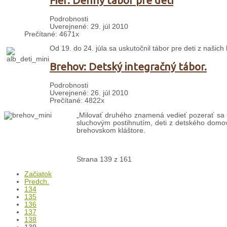
Fier: Denný tábor pre deti
Podrobnosti
Uverejnené: 29. júl 2010
Prečítané: 4671x
Od 19. do 24. júla sa uskutočnil tábor pre deti z našic
Brehov: Detský integračný tábor.
Podrobnosti
Uverejnené: 26. júl 2010
Prečítané: 4822x
„Milovať druhého znamená vedieť pozerať sa n
sluchovým postihnutím, deti z detského domova,
brehovskom kláštore.
Strana 139 z 161
Začiatok
Predch.
134
135
136
137
138