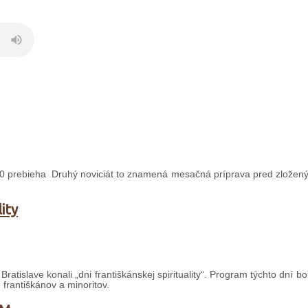
10 prebieha Druhý noviciát to znamená mesačná príprava pred zložen
ity
ratislave konali „dni františkánskej spirituality“. Program týchto dní b
 františkánov a minoritov.