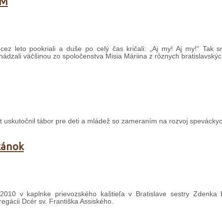
MM
ez leto pookriali a duše po celý čas kričali: „Aj my! Aj my!“ Tak s
hádzali väčšinou zo spoločenstva Misia Máriina z rôznych bratislavských
át uskutočnil tábor pre deti a mládež so zameraním na rozvoj spevácky
škánok
010 v kaplnke prievozského kaštieľa v Bratislave sestry Zdenka 
regácii Dcér sv. Františka Assiského.