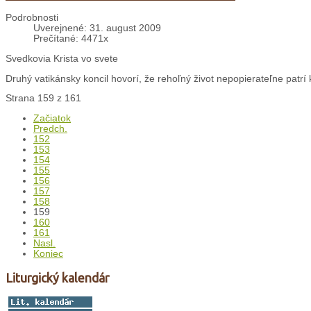
Podrobnosti
Uverejnené: 31. august 2009
Prečítané: 4471x
Svedkovia Krista vo svete
Druhý vatikánsky koncil hovorí, že rehoľný život nepopierateľne patrí k 
Strana 159 z 161
Začiatok
Predch.
152
153
154
155
156
157
158
159
160
161
Nasl.
Koniec
Liturgický kalendár