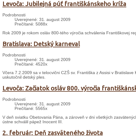
Levoča: Jubilejná púť františkánskeho kríža
Podrobnosti
Uverejnené: 31. august 2009
Prečítané: 5088x
Rok 2009 je rokom osláv 800-tého výročia schválenia Františkovej re
Bratislava: Detský karneval
Podrobnosti
Uverejnené: 31. august 2009
Prečítané: 4520x
Včera 7.2.2009 sa v telocvični CZŠ sv. Františka z Assisi v Bratislave
uskutočnil detský ples.
Levoča: Začiatok osláv 800. výročia františkáns
Podrobnosti
Uverejnené: 31. august 2009
Prečítané: 5565x
V deň sviatku Obetovania Pána, a zároveň v dni všetkých zasvätených o
ústne schválil pápež Inocent III.
2. február: Deň zasväteného života