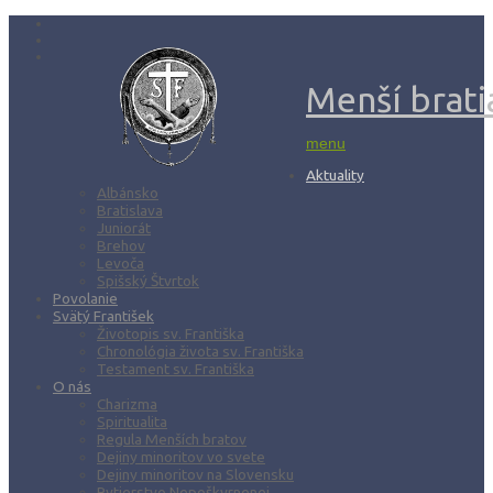
Menší bratia
menu
Aktuality
Albánsko
Bratislava
Juniorát
Brehov
Levoča
Spišský Štvrtok
Povolanie
Svätý František
Životopis sv. Františka
Chronológia života sv. Františka
Testament sv. Františka
O nás
Charizma
Spiritualita
Regula Menších bratov
Dejiny minoritov vo svete
Dejiny minoritov na Slovensku
Rytierstvo Nepoškvrnenej