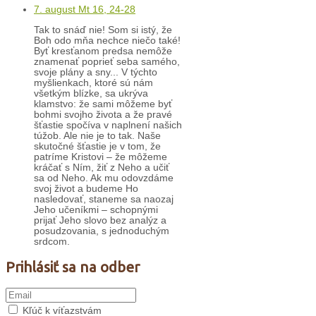
7. august Mt 16, 24-28
Tak to snáď nie! Som si istý, že
Boh odo mňa nechce niečo také!
Byť kresťanom predsa nemôže
znamenať poprieť seba samého,
svoje plány a sny... V týchto
myšlienkach, ktoré sú nám
všetkým blízke, sa ukrýva
klamstvo: že sami môžeme byť
bohmi svojho života a že pravé
šťastie spočíva v naplnení našich
túžob. Ale nie je to tak. Naše
skutočné šťastie je v tom, že
patríme Kristovi – že môžeme
kráčať s Ním, žiť z Neho a učiť
sa od Neho. Ak mu odovzdáme
svoj život a budeme Ho
nasledovať, staneme sa naozaj
Jeho učeníkmi – schopnými
prijať Jeho slovo bez analýz a
posudzovania, s jednoduchým
srdcom.
Prihlásiť sa na odber
Kľúč k víťazstvám