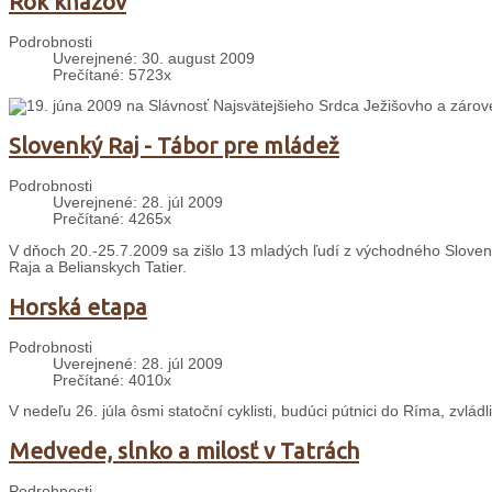
Rok kňazov
Podrobnosti
Uverejnené: 30. august 2009
Prečítané: 5723x
19. júna 2009 na Slávnosť Najsvätejšieho Srdca Ježišovho a zárov
Slovenký Raj - Tábor pre mládež
Podrobnosti
Uverejnené: 28. júl 2009
Prečítané: 4265x
V dňoch 20.-25.7.2009 sa zišlo 13 mladých ľudí z východného Sloven
Raja a Belianskych Tatier.
Horská etapa
Podrobnosti
Uverejnené: 28. júl 2009
Prečítané: 4010x
V nedeľu 26. júla ôsmi statoční cyklisti, budúci pútnici do Ríma, zvládl
Medvede, slnko a milosť v Tatrách
Podrobnosti