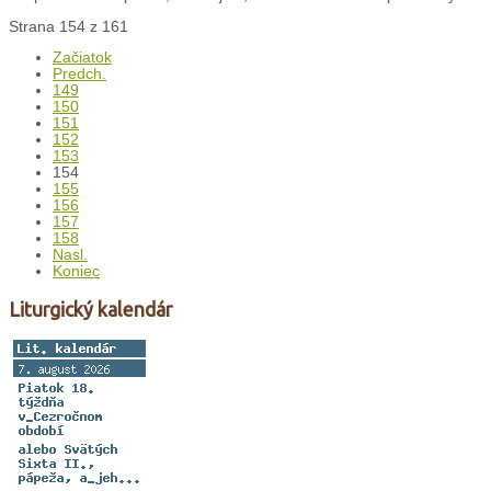
Strana 154 z 161
Začiatok
Predch.
149
150
151
152
153
154
155
156
157
158
Nasl.
Koniec
Liturgický kalendár