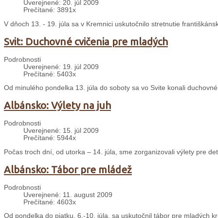
Uverejnené: 20. júl 2009
Prečítané: 3891x
V dňoch 13. - 19. júla sa v Kremnici uskutočnilo stretnutie františká
Svit: Duchovné cvičenia pre mladých
Podrobnosti
Uverejnené: 19. júl 2009
Prečítané: 5403x
Od minulého pondelka 13. júla do soboty sa vo Svite konali duchovné
Albánsko: Výlety na juh
Podrobnosti
Uverejnené: 15. júl 2009
Prečítané: 5944x
Počas troch dní, od utorka – 14. júla, sme zorganizovali výlety pre d
Albánsko: Tábor pre mládež
Podrobnosti
Uverejnené: 11. august 2009
Prečítané: 4603x
Od pondelka do piatku, 6.-10. júla, sa uskutočnil tábor pre mladých kr