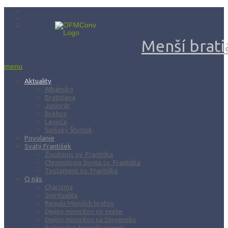
Menší bratia
menu
Aktuality
Albánsko
Bratislava
Juniorát
Brehov
Levoča
Spišský Štvrtok
Povolanie
Svätý František
Životopis sv. Františka
Chronológia života sv. Františka
Testament sv. Františka
O nás
Charizma
Spiritualita
Regula Menších bratov
Dejiny minoritov vo svete
Dejiny minoritov na Slovensku
Rytierstvo Nepoškvrnenej