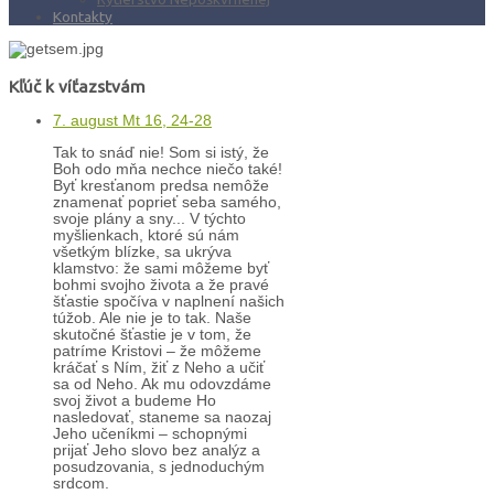
Kontakty
Kľúč k víťazstvám
7. august Mt 16, 24-28
Tak to snáď nie! Som si istý, že
Boh odo mňa nechce niečo také!
Byť kresťanom predsa nemôže
znamenať poprieť seba samého,
svoje plány a sny... V týchto
myšlienkach, ktoré sú nám
všetkým blízke, sa ukrýva
klamstvo: že sami môžeme byť
bohmi svojho života a že pravé
šťastie spočíva v naplnení našich
túžob. Ale nie je to tak. Naše
skutočné šťastie je v tom, že
patríme Kristovi – že môžeme
kráčať s Ním, žiť z Neho a učiť
sa od Neho. Ak mu odovzdáme
svoj život a budeme Ho
nasledovať, staneme sa naozaj
Jeho učeníkmi – schopnými
prijať Jeho slovo bez analýz a
posudzovania, s jednoduchým
srdcom.