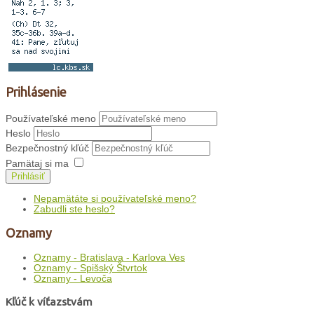
Prihlásenie
Používateľské meno
Heslo
Bezpečnostný kľúč
Pamätaj si ma
Prihlásiť
Nepamätáte si používateľské meno?
Zabudli ste heslo?
Oznamy
Oznamy - Bratislava - Karlova Ves
Oznamy - Spišský Štvrtok
Oznamy - Levoča
Kľúč k víťazstvám