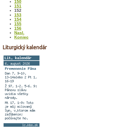
150
151
152
153
154
155
156
Nasl.
Koniec
Liturgický kalendár