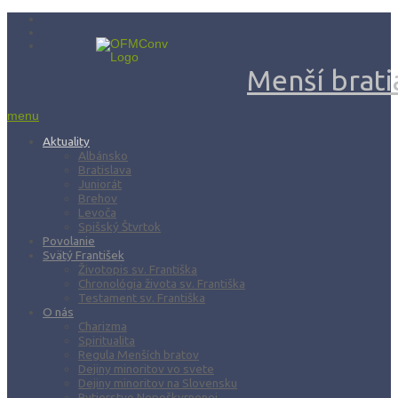
Menší bratia
menu
Aktuality
Albánsko
Bratislava
Juniorát
Brehov
Levoča
Spišský Štvrtok
Povolanie
Svätý František
Životopis sv. Františka
Chronológia života sv. Františka
Testament sv. Františka
O nás
Charizma
Spiritualita
Regula Menších bratov
Dejiny minoritov vo svete
Dejiny minoritov na Slovensku
Rytierstvo Nepoškvrnenej