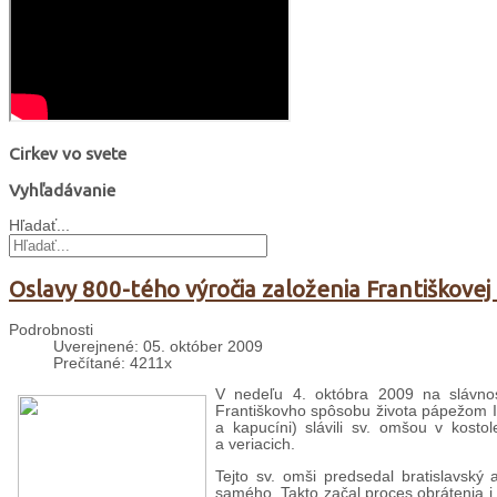
Cirkev vo svete
Vyhľadávanie
Hľadať...
Oslavy 800-tého výročia založenia Františkovej
Podrobnosti
Uverejnené: 05. október 2009
Prečítané: 4211x
V nedeľu 4. októbra 2009 na slávnosť
Františkovho spôsobu života pápežom Inoc
a kapucíni) slávili sv. omšou v kostol
a veriacich.
Tejto sv. omši predsedal bratislavský 
samého. Takto začal proces obrátenia i 