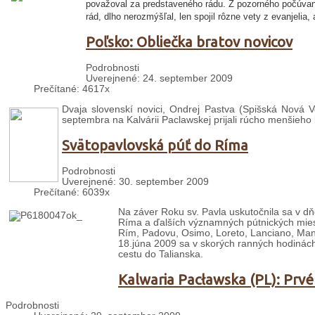
považoval za predstaveného rádu. Z pozorného počúvania
rád, dlho nerozmýšľal, len spojil rôzne vety z evanjelia, 
Poľsko: Obliečka bratov novicov
Podrobnosti
Uverejnené: 24. september 2009
Prečítané: 4617x
Dvaja slovenskí novici, Ondrej Pastva (Spišská Nová V
septembra na Kalvárii Paclawskej prijali rúcho menšieho 
Svätopavlovská púť do Ríma
Podrobnosti
Uverejnené: 30. september 2009
Prečítané: 6039x
Na záver Roku sv. Pavla uskutočnila sa v dň
Ríma a ďalších významných pútnických mies
Rím, Padovu, Osimo, Loreto, Lanciano, Mano
18.júna 2009 sa v skorých ranných hodinách 
cestu do Talianska.
Kalwaria Pacławska (PL): Prvé
Podrobnosti