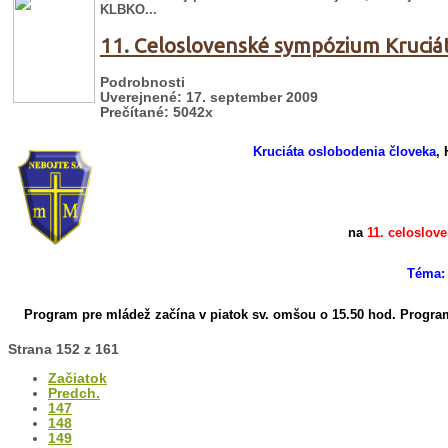
KLBKO...
11. Celoslovenské sympózium Kruciá
Podrobnosti
Uverejnené: 17. september 2009
Prečítané: 5042x
Kruciáta oslobodenia človeka
, 
na
11. celoslo
Téma: 
Program pre mládež začína v piatok sv. omšou o 15.50 hod.
Program
Strana 152 z 161
Začiatok
Predch.
147
148
149