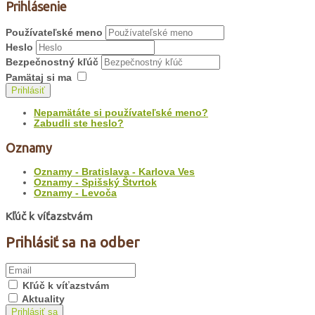
Prihlásenie
Používateľské meno
Heslo
Bezpečnostný kľúč
Pamätaj si ma
Prihlásiť
Nepamätáte si používateľské meno?
Zabudli ste heslo?
Oznamy
Oznamy - Bratislava - Karlova Ves
Oznamy - Spišský Štvrtok
Oznamy - Levoča
Kľúč k víťazstvám
Prihlásiť sa na odber
Kľúč k víťazstvám
Aktuality
Prihlásiť sa