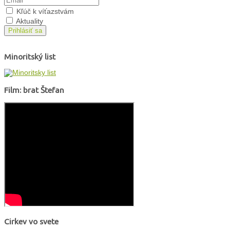
Kľúč k víťazstvám
Aktuality
Prihlásiť sa
Minoritský list
Film: brat Štefan
Cirkev vo svete