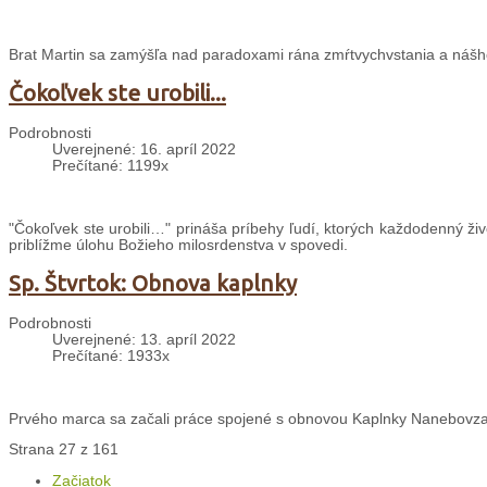
Brat Martin sa zamýšľa nad paradoxami rána zmŕtvychvstania a nášho
Čokoľvek ste urobili...
Podrobnosti
Uverejnené: 16. apríl 2022
Prečítané: 1199x
"Čokoľvek ste urobili…" prináša príbehy ľudí, ktorých každodenný ži
priblížme úlohu Božieho milosrdenstva v spovedi.
Sp. Štvrtok: Obnova kaplnky
Podrobnosti
Uverejnené: 13. apríl 2022
Prečítané: 1933x
Prvého marca sa začali práce spojené s obnovou Kaplnky Nanebovzat
Strana 27 z 161
Začiatok