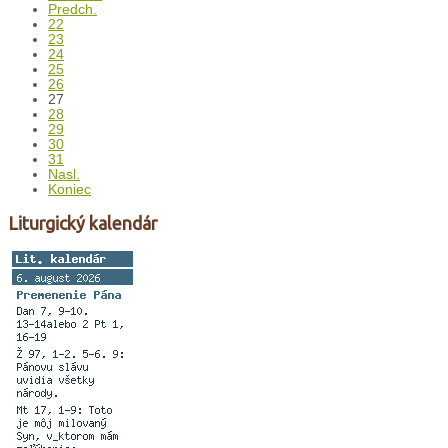
Predch.
22
23
24
25
26
27
28
29
30
31
Nasl.
Koniec
Liturgický kalendár