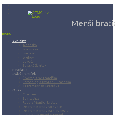
Menší bratia
menu
Aktuality
Albánsko
Bratislava
Juniorát
Brehov
Levoča
Spišský Štvrtok
Povolanie
Svätý František
Životopis sv. Františka
Chronológia života sv. Františka
Testament sv. Františka
O nás
Charizma
Spiritualita
Regula Menších bratov
Dejiny minoritov vo svete
Dejiny minoritov na Slovensku
Rytierstvo Nepoškvrnenej