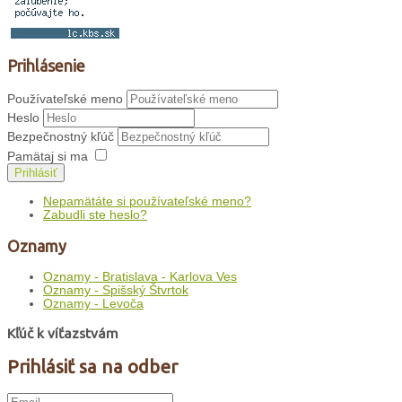
Prihlásenie
Používateľské meno
Heslo
Bezpečnostný kľúč
Pamätaj si ma
Prihlásiť
Nepamätáte si používateľské meno?
Zabudli ste heslo?
Oznamy
Oznamy - Bratislava - Karlova Ves
Oznamy - Spišský Štvrtok
Oznamy - Levoča
Kľúč k víťazstvám
Prihlásiť sa na odber