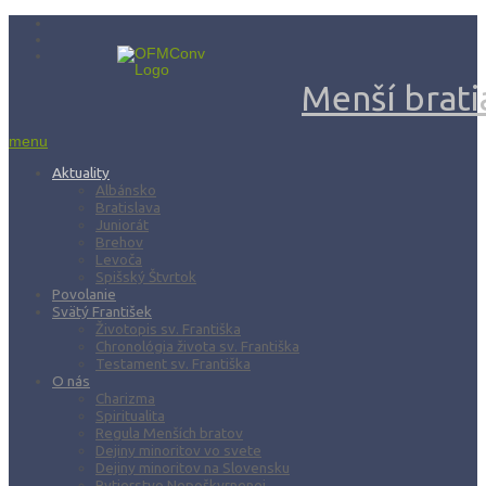
Menší bratia
menu
Aktuality
Albánsko
Bratislava
Juniorát
Brehov
Levoča
Spišský Štvrtok
Povolanie
Svätý František
Životopis sv. Františka
Chronológia života sv. Františka
Testament sv. Františka
O nás
Charizma
Spiritualita
Regula Menších bratov
Dejiny minoritov vo svete
Dejiny minoritov na Slovensku
Rytierstvo Nepoškvrnenej