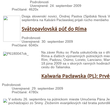
Podrobnosti
Uverejnené: 24. september 2009
Prečítané: 4620x
Dvaja slovenskí novici, Ondrej Pastva (Spišská Nová V
septembra na Kalvárii Paclawskej prijali rúcho menšieho 
Svätopavlovská púť do Ríma
Podrobnosti
Uverejnené: 30. september 2009
Prečítané: 6040x
Na záver Roku sv. Pavla uskutočnila sa v dň
Ríma a ďalších významných pútnických mies
Rím, Padovu, Osimo, Loreto, Lanciano, Mano
18.júna 2009 sa v skorých ranných hodinách 
cestu do Talianska.
Kalwaria Pacławska (PL): Prvé
Podrobnosti
Uverejnené: 29. september 2009
Prečítané: 4780x
V sobotu 26. septembra na pútnickom mieste Umučenia Pána Ježiš
pochádzajúci zo Sniny. Zložením evanjeliových rád bratia potvrdili 