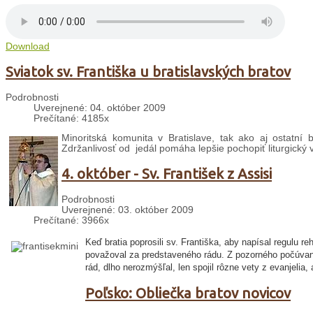
Download
Sviatok sv. Františka u bratislavských bratov
Podrobnosti
Uverejnené: 04. október 2009
Prečítané: 4185x
Minoritská komunita v Bratislave, tak ako aj ostatní b
Zdržanlivosť od jedál pomáha lepšie pochopiť liturgický 
4. október - Sv. František z Assisi
Podrobnosti
Uverejnené: 03. október 2009
Prečítané: 3966x
Keď bratia poprosili sv. Františka, aby napísal regulu r
považoval za predstaveného rádu. Z pozorného počúvania
rád, dlho nerozmýšľal, len spojil rôzne vety z evanjelia, 
Poľsko: Obliečka bratov novicov