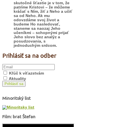
skutočné šťastie je v tom, že
patríme Kristovi – že môžeme
kráčať s Ním, žiť z Neho a učiť
sa od Neho. Ak mu
odovzdáme svoj život a
budeme Ho nasledovať,
staneme sa naozaj Jeho
učeníkmi – schopnými prijať
Jeho slovo bez analýz a
posudzovania, s
jednoduchým srdcom.
Prihlásiť sa na odber
Kľúč k víťazstvám
Aktuality
Prihlásiť sa
Minoritský list
Film: brat Štefan