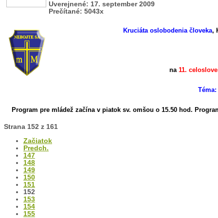
Uverejnené: 17. september 2009
Prečítané: 5043x
Kruciáta oslobodenia človeka
, 
na
11. celoslo
Téma: 
Program pre mládež začína v piatok sv. omšou o 15.50 hod.
Program
Strana 152 z 161
Začiatok
Predch.
147
148
149
150
151
152
153
154
155