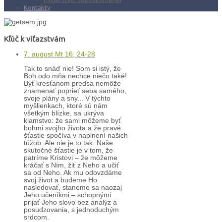
Kontakty
Kľúč k víťazstvám
7. august Mt 16, 24-28
Tak to snáď nie! Som si istý, že
Boh odo mňa nechce niečo také!
Byť kresťanom predsa nemôže
znamenať poprieť seba samého,
svoje plány a sny... V týchto
myšlienkach, ktoré sú nám
všetkým blízke, sa ukrýva
klamstvo: že sami môžeme byť
bohmi svojho života a že pravé
šťastie spočíva v naplnení našich
túžob. Ale nie je to tak. Naše
skutočné šťastie je v tom, že
patríme Kristovi – že môžeme
kráčať s Ním, žiť z Neho a učiť
sa od Neho. Ak mu odovzdáme
svoj život a budeme Ho
nasledovať, staneme sa naozaj
Jeho učeníkmi – schopnými
prijať Jeho slovo bez analýz a
posudzovania, s jednoduchým
srdcom.