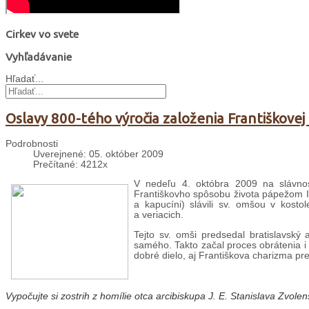
Cirkev vo svete
Vyhľadávanie
Hľadať...
Oslavy 800-tého výročia založenia Františkovej
Podrobnosti
Uverejnené: 05. október 2009
Prečítané: 4212x
V nedeľu 4. októbra 2009 na slávnosť
Františkovho spôsobu života pápežom Inoc
a kapucíni) slávili sv. omšou v kostol
a veriacich.
Tejto sv. omši predsedal bratislavský 
samého. Takto začal proces obrátenia i 
dobré dielo, aj Františkova charizma pr
Vypočujte si
zostrih z homílie otca arcibiskupa J. E. Stanislava Zvolen