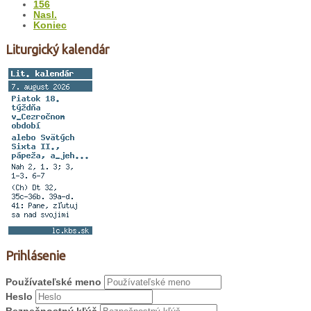
156
Nasl.
Koniec
Liturgický kalendár
Prihlásenie
Používateľské meno
Heslo