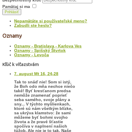
Bezpečnostný kľúč
Pamätaj si ma
Prihlásiť
Nepamätáte si používateľské meno?
Zabudli ste heslo?
Oznamy
Oznamy - Bratislava - Karlova Ves
Oznamy - Spišský Štvrtok
Oznamy - Levoča
Kľúč k víťazstvám
7. august Mt 16, 24-28
Tak to snáď nie! Som si istý,
že Boh odo mňa nechce niečo
také! Byť kresťanom predsa
nemôže znamenať poprieť
seba samého, svoje plány a
sny... V týchto myšlienkach,
ktoré sú nám všetkým blízke,
sa ukrýva klamstvo: že sami
môžeme byť bohmi svojho
života a že pravé šťastie
spočíva v naplnení našich
túžob. Ale nie je to tak. Naše