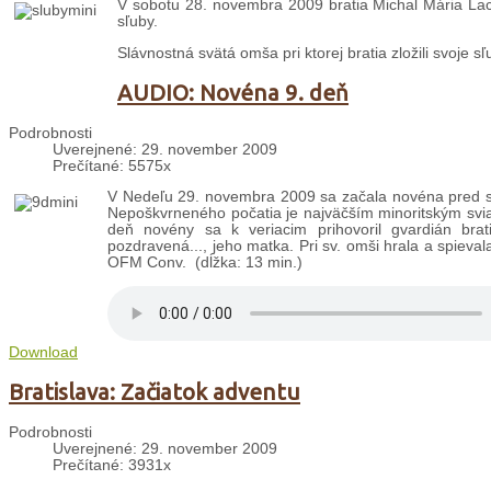
V sobotu 28. novembra 2009 bratia Michal Mária Lac
sľuby.
Slávnostná svätá omša pri ktorej bratia zložili svoje sľu
AUDIO: Novéna 9. deň
Podrobnosti
Uverejnené: 29. november 2009
Prečítané: 5575x
V Nedeľu 29. novembra 2009 sa začala novéna pred s
Nepoškvrneného počatia je najväčším minoritským sviatko
deň novény sa k veriacim prihovoril gvardián br
pozdravená..., jeho matka. Pri sv. omši hrala a spiev
OFM Conv. (dĺžka: 13 min.)
Download
Bratislava: Začiatok adventu
Podrobnosti
Uverejnené: 29. november 2009
Prečítané: 3931x