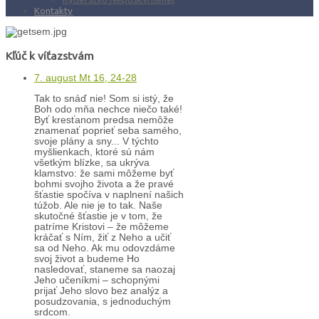
Kontakty
Kľúč k víťazstvám
7. august Mt 16, 24-28
Tak to snáď nie! Som si istý, že
Boh odo mňa nechce niečo také!
Byť kresťanom predsa nemôže
znamenať poprieť seba samého,
svoje plány a sny... V týchto
myšlienkach, ktoré sú nám
všetkým blízke, sa ukrýva
klamstvo: že sami môžeme byť
bohmi svojho života a že pravé
šťastie spočíva v naplnení našich
túžob. Ale nie je to tak. Naše
skutočné šťastie je v tom, že
patríme Kristovi – že môžeme
kráčať s Ním, žiť z Neho a učiť
sa od Neho. Ak mu odovzdáme
svoj život a budeme Ho
nasledovať, staneme sa naozaj
Jeho učeníkmi – schopnými
prijať Jeho slovo bez analýz a
posudzovania, s jednoduchým
srdcom.