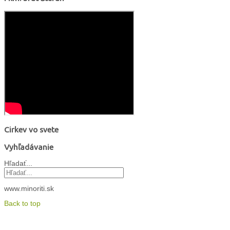
Cirkev vo svete
Vyhľadávanie
Hľadať...
www.minoriti.sk
Back to top