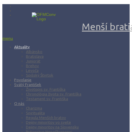
Menší bratia
menu
Aktuality
Albánsko
Bratislava
Juniorát
Brehov
Levoča
Spišský Štvrtok
Povolanie
Svätý František
Životopis sv. Františka
Chronológia života sv. Františka
Testament sv. Františka
O nás
Charizma
Spiritualita
Regula Menších bratov
Dejiny minoritov vo svete
Dejiny minoritov na Slovensku
Rytierstvo Nepoškvrnenej