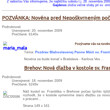
Z radosťou Vás informujeme, že najbližšiu sobotu t.j. 28. novembra 200
Gajderus
zložia večné sľuby pri sv. om
POZVÁNKA: Novéna pred Nepoškvrneným poč
Podrobnosti
Uverejnené: 20. november 2009
Prečítané: 6140x
Pozývame vás na novénu
Téma:
Pozdrav Blahoslavenej Panne Márii sv. Frant
Novéna sa bude konať v Bratislave - Karlova Ves ...
Brehov: Nová dlažba v kostole sv. Fra
Podrobnosti
Uverejnené: 18. november 2009
Prečítané: 5249x
Náš kostol sv. Františka v Brehove počas týchto tý
rozhodli, že v kostole vymeníme starú dlažbu za novú.
s prácami...
Strana 149 z 161