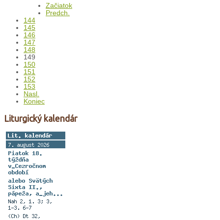
Začiatok
Predch.
144
145
146
147
148
149
150
151
152
153
Nasl.
Koniec
Liturgický kalendár