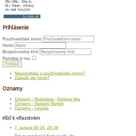
Prihlásenie
Používateľské meno
Heslo
Bezpečnostný kľúč
Pamätaj si ma
Prihlásiť
Nepamätáte si používateľské meno?
Zabudli ste heslo?
Oznamy
Oznamy - Bratislava - Karlova Ves
Oznamy - Spišský Štvrtok
Oznamy - Levoča
Kľúč k víťazstvám
7. august Mt 16, 24-28