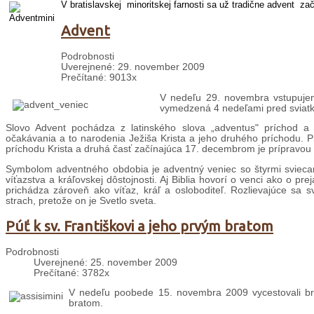
V bratislavskej minoritskej farnosti sa už tradične advent
zač
Advent
Podrobnosti
Uverejnené: 29. november 2009
Prečítané: 9013x
V nedeľu 29. novembra vstupujeme
vymedzená 4 nedeľami pred sviatk
Slovo Advent pochádza z latinského slova „adventus" príchod a
očakávania a to narodenia Ježiša Krista a jeho druhého príchodu. P
príchodu Krista a druhá časť začínajúca 17. decembrom je prípravou ve
Symbolom adventného obdobia je adventný veniec so štyrmi sviecam
víťazstva a kráľovskej dôstojnosti. Aj Biblia hovorí o venci ako o pr
prichádza zároveň ako víťaz, kráľ a osloboditeľ. Rozlievajúce sa sv
strach, pretože on je Svetlo sveta.
Púť k sv. Františkovi a jeho prvým bratom
Podrobnosti
Uverejnené: 25. november 2009
Prečítané: 3782x
V nedeľu poobede 15. novembra 2009 vycestovali br.
bratom.