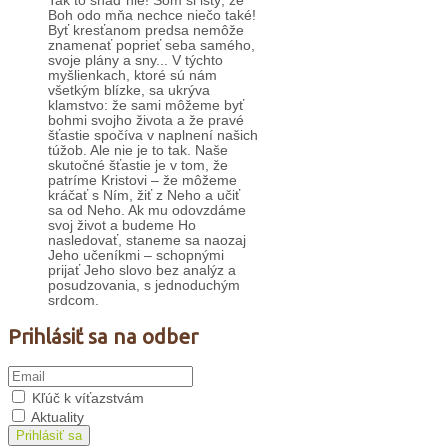
Tak to snáď nie! Som si istý, že
Boh odo mňa nechce niečo také!
Byť kresťanom predsa nemôže
znamenať poprieť seba samého,
svoje plány a sny... V týchto
myšlienkach, ktoré sú nám
všetkým blízke, sa ukrýva
klamstvo: že sami môžeme byť
bohmi svojho života a že pravé
šťastie spočíva v naplnení našich
túžob. Ale nie je to tak. Naše
skutočné šťastie je v tom, že
patríme Kristovi – že môžeme
kráčať s Ním, žiť z Neho a učiť
sa od Neho. Ak mu odovzdáme
svoj život a budeme Ho
nasledovať, staneme sa naozaj
Jeho učeníkmi – schopnými
prijať Jeho slovo bez analýz a
posudzovania, s jednoduchým
srdcom.
Prihlásiť sa na odber
Kľúč k víťazstvám
Aktuality
Prihlásiť sa