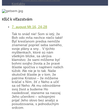
Kontakty
Kľúč k víťazstvám
7. august Mt 16, 24-28
Tak to snáď nie! Som si istý, že
Boh odo mňa nechce niečo také!
Byť kresťanom predsa nemôže
znamenať poprieť seba samého,
svoje plány a sny... V týchto
myšlienkach, ktoré sú nám
všetkým blízke, sa ukrýva
klamstvo: že sami môžeme byť
bohmi svojho života a že pravé
šťastie spočíva v naplnení našich
túžob. Ale nie je to tak. Naše
skutočné šťastie je v tom, že
patríme Kristovi – že môžeme
kráčať s Ním, žiť z Neho a učiť
sa od Neho. Ak mu odovzdáme
svoj život a budeme Ho
nasledovať, staneme sa naozaj
Jeho učeníkmi – schopnými
prijať Jeho slovo bez analýz a
posudzovania, s jednoduchým
srdcom.