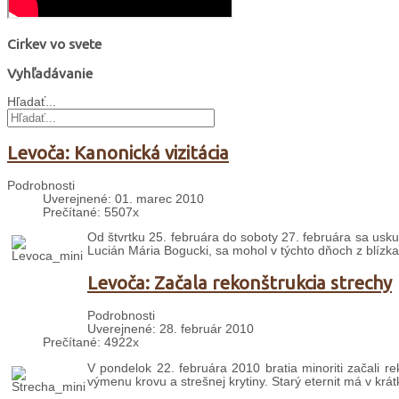
Cirkev vo svete
Vyhľadávanie
Hľadať...
Levoča: Kanonická vizitácia
Podrobnosti
Uverejnené: 01. marec 2010
Prečítané: 5507x
Od štvrtku 25. februára do soboty 27. februára sa uskuto
Lucián Mária Bogucki, sa mohol v týchto dňoch z blízka 
Levoča: Začala rekonštrukcia strechy
Podrobnosti
Uverejnené: 28. február 2010
Prečítané: 4922x
V pondelok 22. februára 2010 bratia minoriti začali re
výmenu krovu a strešnej krytiny. Starý eternit má v kr