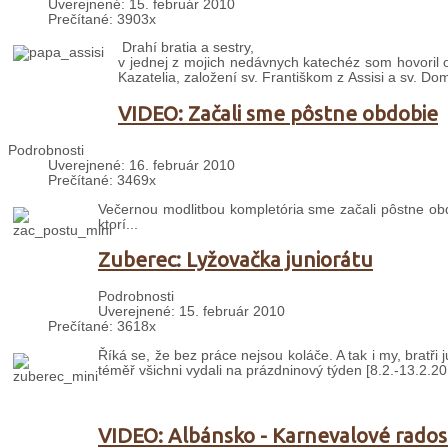
Uverejnené: 15. február 2010
Prečítané: 3903x
Drahí bratia a sestry,
v jednej z mojich nedávnych katechéz som hovoril o 
Kazatelia, založení sv. Františkom z Assisi a sv. 
VIDEO: Začali sme pôstne obdobie
Podrobnosti
Uverejnené: 16. február 2010
Prečítané: 3469x
Večernou modlitbou kompletória sme začali pôstne obdo
ktorí...
Zuberec: Lyžovačka juniorátu
Podrobnosti
Uverejnené: 15. február 2010
Prečítané: 3618x
Říká se, že bez práce nejsou koláče. A tak i my, bratři
téměř všichni vydali na prázdninový týden [8.2.-13.2.2
VIDEO: Albánsko - Karnevalové rados