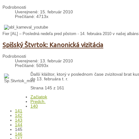
Podrobnosti
Uverejnené: 15. február 2010
Prečítané: 4713x
Fier [AL] – Posledn
á nedeľa pred pôstom - 14. februára 2010 v našej albánsk
Spišský Štvrtok: Kanonická vizitácia
Podrobnosti
Uverejnené: 13. február 2010
Prečítané: 5093x
Ďalší kláštor, ktorý v poslednom čase zvizitoval brat ku
do 13. februára t. r.
Strana 145 z 161
Začiatok
Predch.
140
141
142
143
144
145
146
147