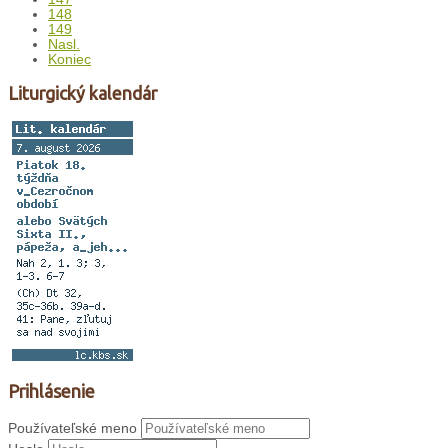
148
149
Nasl.
Koniec
Liturgický kalendár
Prihlásenie
Používateľské meno