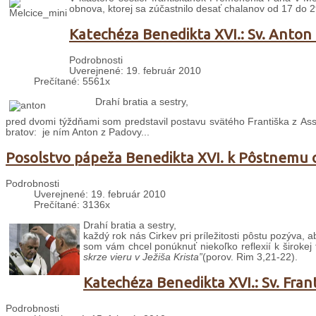
obnova, ktorej sa zúčastnilo desať chalanov od 17 do 2
Katechéza Benedikta XVI.: Sv. Anton 
Podrobnosti
Uverejnené: 19. február 2010
Prečítané: 5561x
Drahí bratia a sestry,
pred dvomi týždňami som predstavil postavu svätého Františka z Assis
bratov: je ním Anton z Padovy...
Posolstvo pápeža Benedikta XVI. k Pôstnemu
Podrobnosti
Uverejnené: 19. február 2010
Prečítané: 3136x
Drahí bratia a sestry,
každý rok nás Cirkev pri príležitosti pôstu pozýva, a
som vám chcel ponúknuť niekoľko reflexií k širokej 
skrze vieru v Ježiša
Krista”
(porov. Rim 3,21-22).
Katechéza Benedikta XVI.: Sv. Franti
Podrobnosti