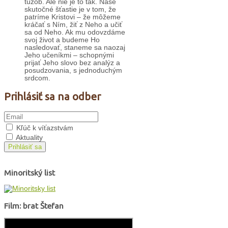
túžob. Ale nie je to tak. Naše
skutočné šťastie je v tom, že
patríme Kristovi – že môžeme
kráčať s Ním, žiť z Neho a učiť
sa od Neho. Ak mu odovzdáme
svoj život a budeme Ho
nasledovať, staneme sa naozaj
Jeho učeníkmi – schopnými
prijať Jeho slovo bez analýz a
posudzovania, s jednoduchým
srdcom.
Prihlásiť sa na odber
Kľúč k víťazstvám
Aktuality
Prihlásiť sa
Minoritský list
Film: brat Štefan