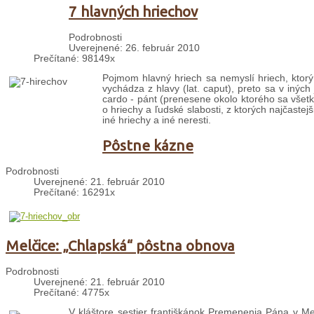
7 hlavných hriechov
Podrobnosti
Uverejnené: 26. február 2010
Prečítané: 98149x
Pojmom hlavný hriech sa nemyslí hriech, ktorý
vychádza z hlavy (lat. caput), preto sa v iných
cardo - pánt (prenesene okolo ktorého sa všetko
o hriechy a ľudské slabosti, z ktorých najčaste
iné hriechy a iné neresti.
Pôstne kázne
Podrobnosti
Uverejnené: 21. február 2010
Prečítané: 16291x
Melčice: „Chlapská“ pôstna obnova
Podrobnosti
Uverejnené: 21. február 2010
Prečítané: 4775x
V kláštore sestier františkánok Premenenia Pána v Me