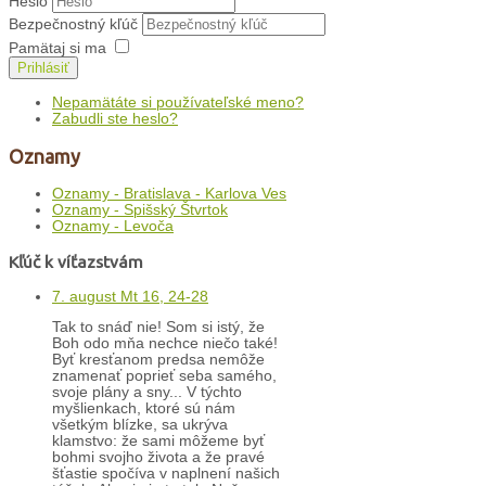
Heslo
Bezpečnostný kľúč
Pamätaj si ma
Prihlásiť
Nepamätáte si používateľské meno?
Zabudli ste heslo?
Oznamy
Oznamy - Bratislava - Karlova Ves
Oznamy - Spišský Štvrtok
Oznamy - Levoča
Kľúč k víťazstvám
7. august Mt 16, 24-28
Tak to snáď nie! Som si istý, že
Boh odo mňa nechce niečo také!
Byť kresťanom predsa nemôže
znamenať poprieť seba samého,
svoje plány a sny... V týchto
myšlienkach, ktoré sú nám
všetkým blízke, sa ukrýva
klamstvo: že sami môžeme byť
bohmi svojho života a že pravé
šťastie spočíva v naplnení našich