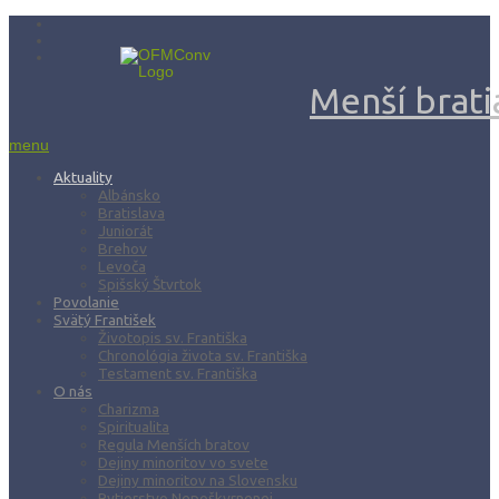
Menší bratia
menu
Aktuality
Albánsko
Bratislava
Juniorát
Brehov
Levoča
Spišský Štvrtok
Povolanie
Svätý František
Životopis sv. Františka
Chronológia života sv. Františka
Testament sv. Františka
O nás
Charizma
Spiritualita
Regula Menších bratov
Dejiny minoritov vo svete
Dejiny minoritov na Slovensku
Rytierstvo Nepoškvrnenej