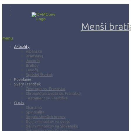
Menší bratia
menu
Aktuality
Albánsko
Bratislava
Juniorát
Brehov
Levoča
Spišský Štvrtok
Povolanie
Svätý František
Životopis sv. Františka
Chronológia života sv. Františka
Testament sv. Františka
O nás
Charizma
Spiritualita
Regula Menších bratov
Dejiny minoritov vo svete
Dejiny minoritov na Slovensku
Rytierstvo Nepoškvrnenej