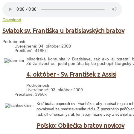
Download
Sviatok sv. Františka u bratislavských bratov
Podrobnosti
Uverejnené: 04. október 2009
Prečítané: 4185x
Minoritská komunita v Bratislave, tak ako aj ostatní b
Zdržanlivosť od jedál pomáha lepšie pochopiť liturgický 
4. október - Sv. František z Assisi
Podrobnosti
Uverejnené: 03. október 2009
Prečítané: 3966x
Keď bratia poprosili sv. Františka, aby napísal regulu r
považoval za predstaveného rádu. Z pozorného počúvania
rád, dlho nerozmýšľal, len spojil rôzne vety z evanjelia, 
Poľsko: Obliečka bratov novicov