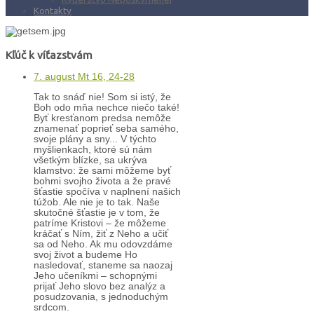
Kontakty
Kľúč k víťazstvám
7. august Mt 16, 24-28
Tak to snáď nie! Som si istý, že
Boh odo mňa nechce niečo také!
Byť kresťanom predsa nemôže
znamenať poprieť seba samého,
svoje plány a sny... V týchto
myšlienkach, ktoré sú nám
všetkým blízke, sa ukrýva
klamstvo: že sami môžeme byť
bohmi svojho života a že pravé
šťastie spočíva v naplnení našich
túžob. Ale nie je to tak. Naše
skutočné šťastie je v tom, že
patríme Kristovi – že môžeme
kráčať s Ním, žiť z Neho a učiť
sa od Neho. Ak mu odovzdáme
svoj život a budeme Ho
nasledovať, staneme sa naozaj
Jeho učeníkmi – schopnými
prijať Jeho slovo bez analýz a
posudzovania, s jednoduchým
srdcom.