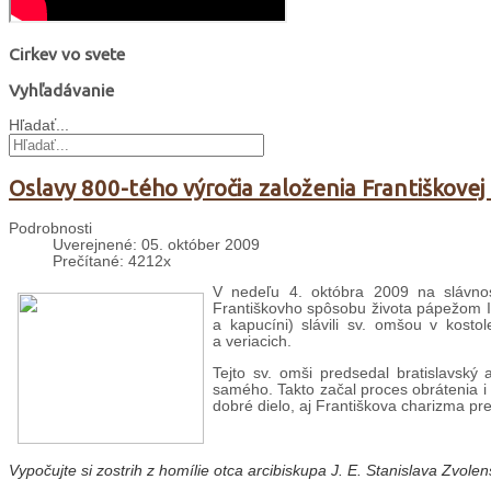
Cirkev vo svete
Vyhľadávanie
Hľadať...
Oslavy 800-tého výročia založenia Františkovej
Podrobnosti
Uverejnené: 05. október 2009
Prečítané: 4212x
V nedeľu 4. októbra 2009 na slávnosť
Františkovho spôsobu života pápežom Inoc
a kapucíni) slávili sv. omšou v kostol
a veriacich.
Tejto sv. omši predsedal bratislavský 
samého. Takto začal proces obrátenia i 
dobré dielo, aj Františkova charizma pr
Vypočujte si
zostrih z homílie otca arcibiskupa J. E. Stanislava Zvolen