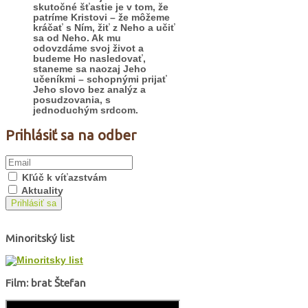
skutočné šťastie je v tom, že
patríme Kristovi – že môžeme
kráčať s Ním, žiť z Neho a učiť
sa od Neho. Ak mu
odovzdáme svoj život a
budeme Ho nasledovať,
staneme sa naozaj Jeho
učeníkmi – schopnými prijať
Jeho slovo bez analýz a
posudzovania, s
jednoduchým srdcom.
Prihlásiť sa na odber
Kľúč k víťazstvám
Aktuality
Prihlásiť sa
Minoritský list
Film: brat Štefan