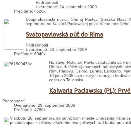
Podrobnosti
Uverejnené: 24. september 2009
Prečítané: 4620x
Dvaja slovenskí novici, Ondrej Pastva (Spišská Nová V
septembra na Kalvárii Paclawskej prijali rúcho menšieho 
Svätopavlovská púť do Ríma
Podrobnosti
Uverejnené: 30. september 2009
Prečítané: 6040x
Na záver Roku sv. Pavla uskutočnila sa v dň
Ríma a ďalších významných pútnických mies
Rím, Padovu, Osimo, Loreto, Lanciano, Mano
18.júna 2009 sa v skorých ranných hodinách 
cestu do Talianska.
Kalwaria Pacławska (PL): Prvé
Podrobnosti
Uverejnené: 29. september 2009
Prečítané: 4780x
V sobotu 26. septembra na pútnickom mieste Umučenia Pána Ježiš
pochádzajúci zo Sniny. Zložením evanjeliových rád bratia potvrdili 