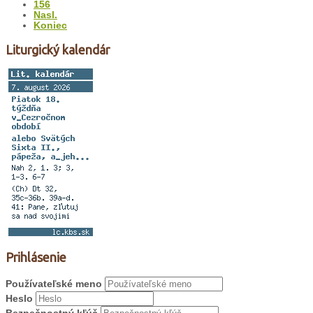
156
Nasl.
Koniec
Liturgický kalendár
Prihlásenie
Používateľské meno
Heslo