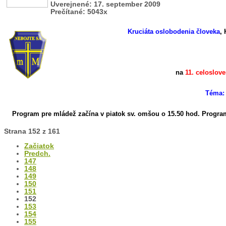
Uverejnené: 17. september 2009
Prečítané: 5043x
Kruciáta oslobodenia človeka
, 
na
11. celoslo
Téma: 
Program pre mládež začína v piatok sv. omšou o 15.50 hod.
Program
Strana 152 z 161
Začiatok
Predch.
147
148
149
150
151
152
153
154
155