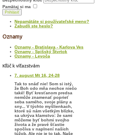
Bezpečnostný kľúč
Pamätaj si ma
Prihlásiť
Nepamätáte si používateľské meno?
Zabudli ste heslo?
Oznamy
Oznamy - Bratislava - Karlova Ves
Oznamy - Spišský Štvrtok
Oznamy - Levoča
Kľúč k víťazstvám
7. august Mt 16, 24-28
Tak to snáď nie! Som si istý,
že Boh odo mňa nechce niečo
také! Byť kresťanom predsa
nemôže znamenať poprieť
seba samého, svoje plány a
sny... V týchto myšlienkach,
ktoré sú nám všetkým blízke,
sa ukrýva klamstvo: že sami
môžeme byť bohmi svojho
života a že pravé šťastie
spočíva v naplnení našich
túžob. Ale nie je to tak. Naše