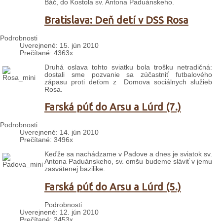
Báč, do Kostola sv. Antona Paduánskeho.
Bratislava: Deň detí v DSS Rosa
Podrobnosti
Uverejnené: 15. jún 2010
Prečítané: 4363x
Druhá oslava tohto sviatku bola trošku netradičná:
dostali sme pozvanie sa zúčastniť futbalového
zápasu proti deťom z Domova sociálnych služieb
Rosa.
Farská púť do Arsu a Lúrd (7.)
Podrobnosti
Uverejnené: 14. jún 2010
Prečítané: 3496x
Keďže sa nachádzame v Padove a dnes je sviatok sv.
Antona Paduánskeho, sv. omšu budeme sláviť v jemu
zasvätenej bazilike.
Farská púť do Arsu a Lúrd (5.)
Podrobnosti
Uverejnené: 12. jún 2010
Prečítané: 3453x