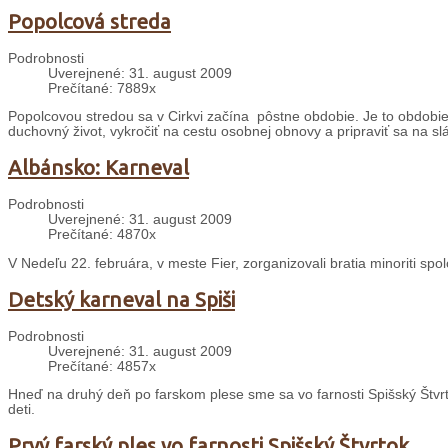
Popolcová streda
Podrobnosti
Uverejnené: 31. august 2009
Prečítané: 7889x
Popolcovou stredou sa v Cirkvi začína pôstne obdobie. Je to obdobie š
duchovný život, vykročiť na cestu osobnej obnovy a pripraviť sa na sl
Albánsko: Karneval
Podrobnosti
Uverejnené: 31. august 2009
Prečítané: 4870x
V Nedeľu 22. februára, v meste Fier, zorganizovali bratia minoriti sp
Detský karneval na Spiši
Podrobnosti
Uverejnené: 31. august 2009
Prečítané: 4857x
Hneď na druhý deň po farskom plese sme sa vo farnosti Spišský Štvrt
deti.
Prvý farský ples vo farnosti Spišský Štvrtok