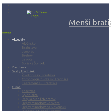
Menší bratia
menu
Aktuality
Albánsko
Bratislava
Juniorát
Brehov
Levoča
Spišský Štvrtok
Povolanie
Svätý František
Životopis sv. Františka
Chronológia života sv. Františka
Testament sv. Františka
O nás
Charizma
Spiritualita
Regula Menších bratov
Dejiny minoritov vo svete
Dejiny minoritov na Slovensku
Rytierstvo Nepoškvrnenej