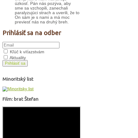
úzkosť. Pán nás pozýva, aby
sme sa vzchopili, zanechali
paralyzujúci strach a uverili, že to
On sám je s nami a má moc
previesť nás na druhý breh.
Prihlásiť sa na odber
Kľúč k víťazstvám
Aktuality
Prihlásiť sa
Minoritský list
Film: brat Štefan