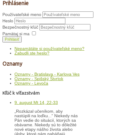
Prihlásenie
Používateľské meno
Heslo
Bezpečnostný kľúč
Pamätaj si ma
Prihlásiť
Nepamätáte si používateľské meno?
Zabudli ste heslo?
Oznamy
Oznamy - Bratislava - Karlova Ves
Oznamy - Spišský Štvrtok
Oznamy - Levoča
Kľúč k víťazstvám
9. august Mt 14, 22-33
„Rozkázal učeníkom, aby
nastúpili na loďku...“ Niekedy nás
Pán vedie do situácií, ktorých sa
obávame. Niekedy sú to dôležité
nové etapy nášho života alebo
úlohy, ktoré nám naháňajú