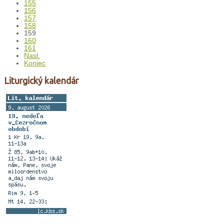
155
156
157
158
159
160
161
Nasl.
Koniec
Liturgický kalendár