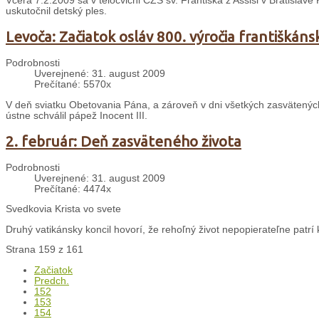
Včera 7.2.2009 sa v telocvični CZŠ sv. Františka z Assisi v Bratislave
uskutočnil detský ples.
Levoča: Začiatok osláv 800. výročia františkáns
Podrobnosti
Uverejnené: 31. august 2009
Prečítané: 5570x
V deň sviatku Obetovania Pána, a zároveň v dni všetkých zasvätených o
ústne schválil pápež Inocent III.
2. február: Deň zasväteného života
Podrobnosti
Uverejnené: 31. august 2009
Prečítané: 4474x
Svedkovia Krista vo svete
Druhý vatikánsky koncil hovorí, že rehoľný život nepopierateľne patrí k 
Strana 159 z 161
Začiatok
Predch.
152
153
154