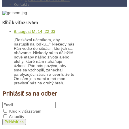
Kontakty
Kľúč k víťazstvám
9. august Mt 14, 22-33
„Rozkázal učeníkom, aby
nastúpili na loďku...“ Niekedy nás
Pán vedie do situácií, ktorých sa
obávame. Niekedy sú to dôležité
nové etapy nášho života alebo
úlohy, ktoré nám naháňajú
úzkosť. Pán nás pozýva, aby
sme sa vzchopili, zanechali
paralyzujúci strach a uverili, že to
On sám je s nami a má moc
previesť nás na druhý breh.
Prihlásiť sa na odber
Kľúč k víťazstvám
Aktuality
Prihlásiť sa