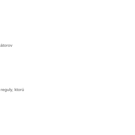
mátorov
reguly, ktorú