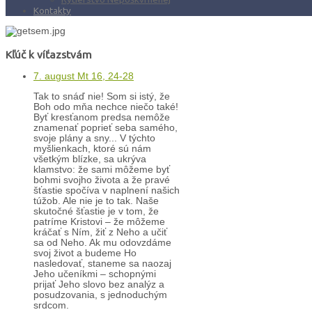
Kontakty
Kľúč k víťazstvám
7. august Mt 16, 24-28
Tak to snáď nie! Som si istý, že
Boh odo mňa nechce niečo také!
Byť kresťanom predsa nemôže
znamenať poprieť seba samého,
svoje plány a sny... V týchto
myšlienkach, ktoré sú nám
všetkým blízke, sa ukrýva
klamstvo: že sami môžeme byť
bohmi svojho života a že pravé
šťastie spočíva v naplnení našich
túžob. Ale nie je to tak. Naše
skutočné šťastie je v tom, že
patríme Kristovi – že môžeme
kráčať s Ním, žiť z Neho a učiť
sa od Neho. Ak mu odovzdáme
svoj život a budeme Ho
nasledovať, staneme sa naozaj
Jeho učeníkmi – schopnými
prijať Jeho slovo bez analýz a
posudzovania, s jednoduchým
srdcom.