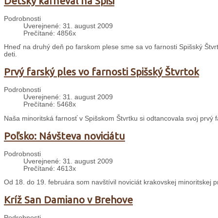
Detský karneval na Spiši
Podrobnosti
Uverejnené: 31. august 2009
Prečítané: 4856x
Hneď na druhý deň po farskom plese sme sa vo farnosti Spišský Štvrt
deti.
Prvý farský ples vo farnosti Spišský Štvrtok
Podrobnosti
Uverejnené: 31. august 2009
Prečítané: 5468x
Naša minoritská farnosť v Spišskom Štvrtku si odtancovala svoj prvý f
Poľsko: Návšteva noviciátu
Podrobnosti
Uverejnené: 31. august 2009
Prečítané: 4613x
Od 18. do 19. februára som navštívil noviciát krakovskej minoritskej 
Kríž San Damiano v Brehove
Podrobnosti