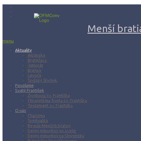
Menší bratia
menu
Aktuality
Albánsko
Bratislava
Juniorát
Brehov
Levoča
Spišský Štvrtok
Povolanie
Svätý František
Životopis sv. Františka
Chronológia života sv. Františka
Testament sv. Františka
O nás
Charizma
Spiritualita
Regula Menších bratov
Dejiny minoritov vo svete
Dejiny minoritov na Slovensku
Rytierstvo Nepoškvrnenej