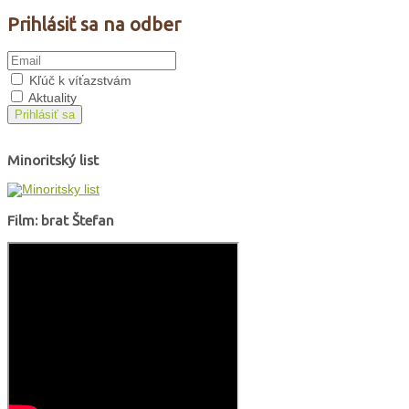
Prihlásiť sa na odber
Kľúč k víťazstvám
Aktuality
Prihlásiť sa
Minoritský list
Film: brat Štefan