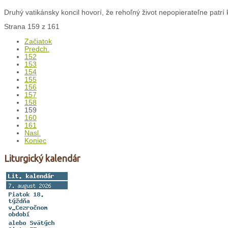
Druhý vatikánsky koncil hovorí, že rehoľný život nepopierateľne patrí k 
Strana 159 z 161
Začiatok
Predch.
152
153
154
155
156
157
158
159
160
161
Nasl.
Koniec
Liturgický kalendár