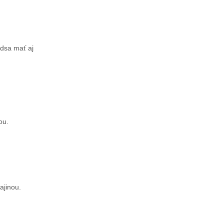
edsa mať aj
ou.
ajinou.