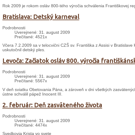
Rok 2009 je rokom osláv 800-tého výročia schválenia Františkovej re
Bratislava: Detský karneval
Podrobnosti
Uverejnené: 31. august 2009
Prečítané: 4521x
Včera 7.2.2009 sa v telocvični CZŠ sv. Františka z Assisi v Bratislave
uskutočnil detský ples.
Levoča: Začiatok osláv 800. výročia františkáns
Podrobnosti
Uverejnené: 31. august 2009
Prečítané: 5567x
V deň sviatku Obetovania Pána, a zároveň v dni všetkých zasvätených o
ústne schválil pápež Inocent III.
2. február: Deň zasväteného života
Podrobnosti
Uverejnené: 31. august 2009
Prečítané: 4474x
Svedkovia Krista vo svete