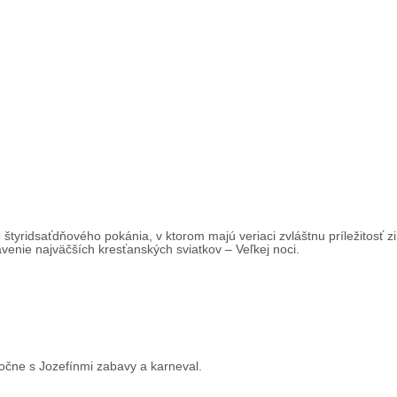
tyridsaťdňového pokánia, v ktorom majú veriaci zvláštnu príležitosť zi
ávenie najväčších kresťanských sviatkov – Veľkej noci.
oločne s Jozefínmi zabavy a karneval.