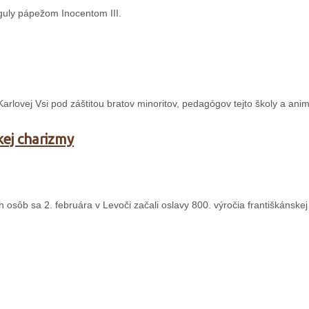
guly pápežom Inocentom III.
 Karlovej Vsi pod záštitou bratov minoritov, pedagógov tejto školy a ani
kej charizmy
sôb sa 2. februára v Levoči začali oslavy 800. výročia františkánskej 