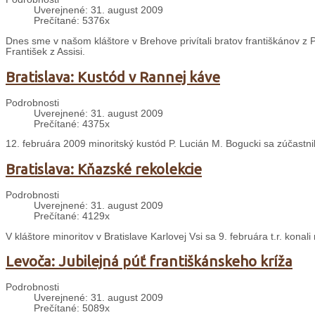
Uverejnené: 31. august 2009
Prečítané: 5376x
Dnes sme v našom kláštore v Brehove privítali bratov františkánov z P
František z Assisi.
Bratislava: Kustód v Rannej káve
Podrobnosti
Uverejnené: 31. august 2009
Prečítané: 4375x
12. februára 2009 minoritský kustód P. Lucián M. Bogucki sa zúčastn
Bratislava: Kňazské rekolekcie
Podrobnosti
Uverejnené: 31. august 2009
Prečítané: 4129x
V kláštore minoritov v Bratislave Karlovej Vsi sa 9. februára t.r. konal
Levoča: Jubilejná púť františkánskeho kríža
Podrobnosti
Uverejnené: 31. august 2009
Prečítané: 5089x