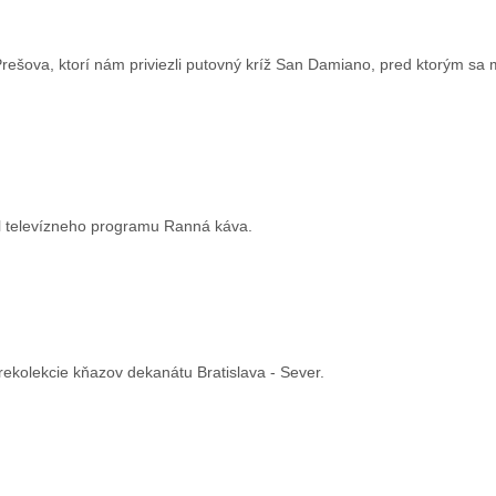
rešova, ktorí nám priviezli putovný kríž San Damiano, pred ktorým sa m
il televízneho programu Ranná káva.
i rekolekcie kňazov dekanátu Bratislava - Sever.