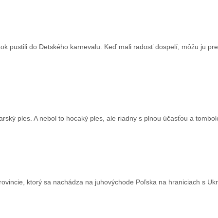
ok pustili do Detského karnevalu. Keď mali radosť dospelí, môžu ju pr
arský ples. A nebol to hocaký ples, ale riadny s plnou účasťou a tombol
provincie, ktorý sa nachádza na juhovýchode Poľska na hraniciach s Ukr