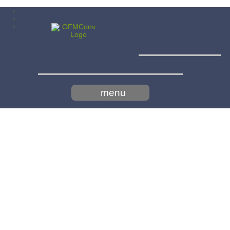
Menší bratia
konventuáli - minoriti
menu