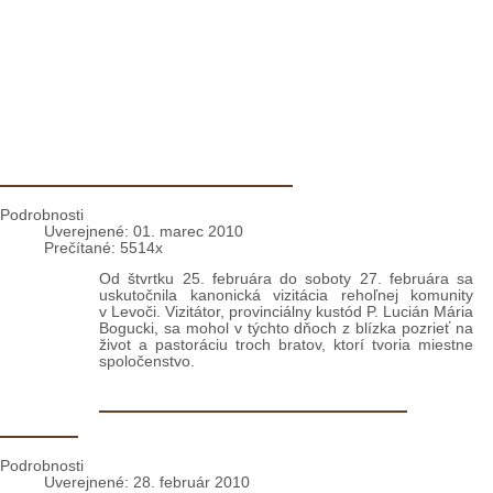
Levoča: Kanonická vizitácia
Podrobnosti
Uverejnené: 01. marec 2010
Prečítané: 5514x
Od štvrtku 25. februára do soboty 27. februára sa
uskutočnila kanonická vizitácia rehoľnej komunity
v Levoči. Vizitátor, provinciálny kustód P. Lucián Mária
Bogucki, sa mohol v týchto dňoch z blízka pozrieť na
život a pastoráciu troch bratov, ktorí tvoria miestne
spoločenstvo.
Levoča: Začala rekonštrukcia
strechy
Podrobnosti
Uverejnené: 28. február 2010