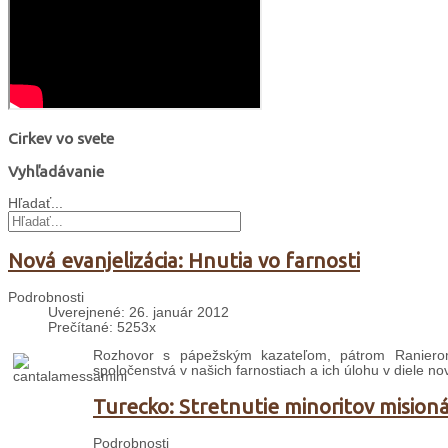
Cirkev vo svete
Vyhľadávanie
Hľadať...
Nová evanjelizácia: Hnutia vo farnosti
Podrobnosti
Uverejnené: 26. január 2012
Prečítané: 5253x
Rozhovor s pápežským kazateľom, pátrom Raniero
spoločenstvá v našich farnostiach a ich úlohu v diele nov
Turecko: Stretnutie minoritov mision
Podrobnosti