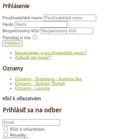
Prihlásenie
Používateľské meno
Heslo
Bezpečnostný kľúč
Pamätaj si ma
Prihlásiť
Nepamätáte si používateľské meno?
Zabudli ste heslo?
Oznamy
Oznamy - Bratislava - Karlova Ves
Oznamy - Spišský Štvrtok
Oznamy - Levoča
Kľúč k víťazstvám
Prihlásiť sa na odber
Kľúč k víťazstvám
Aktuality