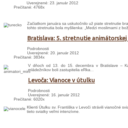
Uverejnené: 23. január 2012
Prečítané: 4768x
Začiatkom januára sa uskutočnilo už piate stretnutie b
tohto stretnutia bola myšlienka: „Medzi moslimami z bož
Bratislava: 5. stretnutie animátorskej
Podrobnosti
Uverejnené: 20. január 2012
Prečítané: 3834x
V dňoch od 13. do 15. decembra v Bratislave – Karlo
mládežníkov boli zastupitelia eRka...
Levoča: Vianoce v útulku
Podrobnosti
Uverejnené: 16. január 2012
Prečítané: 6020x
Klienti Útulku sv. Františka v Levoči strávili vianočné 
tieto sviatky veľmi intenzívne.