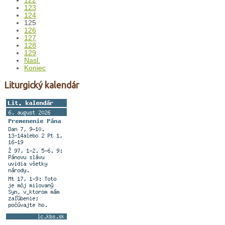
122
123
124
125
126
127
128
129
Nasl.
Koniec
Liturgický kalendár