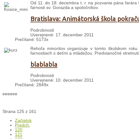
Od 11. do 18. decembra t. r. na pozvanie pána farára E
farnosti sv. Gorazda a spoločníkov.
Bratislava: Animátorská škola pokrač
Podrobnosti
Uverejnené: 17. december 2011
Prečítané: 5173x
Rehoľa minoritov organizuje v tomto školskom roku 
farnostiach s deťmi a mládežou. Predvianočné stretnut
blablabla
Podrobnosti
Uverejnené: 10. december 2011
Prečítané: 2849x
eeeeee
Strana 125 z 161
Začiatok
Predch.
120
121