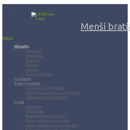
Menší bratia
menu
Aktuality
Albánsko
Bratislava
Juniorát
Brehov
Levoča
Spišský Štvrtok
Povolanie
Svätý František
Životopis sv. Františka
Chronológia života sv. Františka
Testament sv. Františka
O nás
Charizma
Spiritualita
Regula Menších bratov
Dejiny minoritov vo svete
Dejiny minoritov na Slovensku
Rytierstvo Nepoškvrnenej