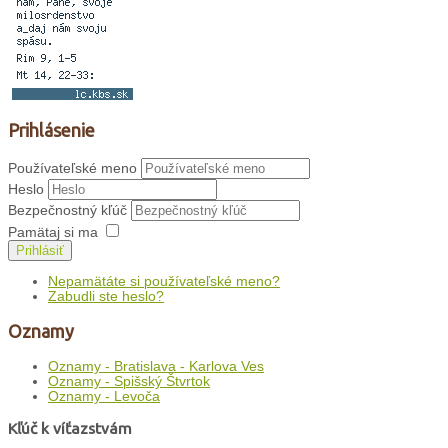
Prihlásenie
Používateľské meno
Heslo
Bezpečnostný kľúč
Pamätaj si ma
Prihlásiť
Nepamätáte si používateľské meno?
Zabudli ste heslo?
Oznamy
Oznamy - Bratislava - Karlova Ves
Oznamy - Spišský Štvrtok
Oznamy - Levoča
Kľúč k víťazstvám