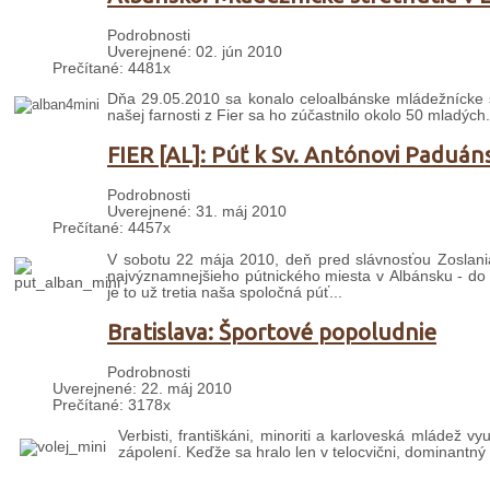
Podrobnosti
Uverejnené: 02. jún 2010
Prečítané: 4481x
Dňa 29.05.2010 sa konalo celoalbánske mládežnícke s
našej farnosti z Fier sa ho zúčastnilo okolo 50 mladých.
FIER [AL]: Púť k Sv. Antónovi Paduá
Podrobnosti
Uverejnené: 31. máj 2010
Prečítané: 4457x
V sobotu 22 mája 2010, deň pred slávnosťou Zoslania
najvýznamnejšieho pútnického miesta v Albánsku - do
je to už tretia naša spoločná púť...
Bratislava: Športové popoludnie
Podrobnosti
Uverejnené: 22. máj 2010
Prečítané: 3178x
Verbisti, františkáni, minoriti a karloveská mládež v
zápolení. Keďže sa hralo len v telocvični, dominantný 