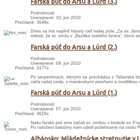
Farská púť do Arsu a Lúrd (3.)
Podrobnosti
Uverejnené: 10. jún 2010
Prečítané: 3548x
Dnes sa má naplniť hlavný cieľ našej púte „Za sv. Já
milosti, že sv. omšu v „Bazilike svätého farára“, ktorú s
Farská púť do Arsu a Lúrd (2.)
Podrobnosti
Uverejnené: 09. jún 2010
Prečítané: 3177x
Po serpentínach, ktorými sa prechádza z Talianska d
cieľa našej cesty, s mariánskymi piesňami a modlitbo
Farská púť do Arsu a Lúrd (1.)
Podrobnosti
Uverejnené: 07. jún 2010
Prečítané: 4610x
Našu farskú púť sme začali sv. omšou v kostole sv. Fran
Po naložení batožiny nám udelil požehnanie na cestu P
Albánsko: Mládežnícke stretnutie v 