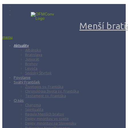
Menší bratia
menu
Aktuality
Albánsko
Bratislava
Juniorát
Brehov
Levoča
Spišský Štvrtok
Povolanie
Svätý František
Životopis sv. Františka
Chronológia života sv. Františka
Testament sv. Františka
O nás
Charizma
Spiritualita
Regula Menších bratov
Dejiny minoritov vo svete
Dejiny minoritov na Slovensku
Rytierstvo Nepoškvrnenej