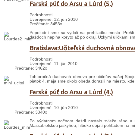
Farská púť do Arsu a Lúrd (5.)
Podrobnosti
Uverejnené: 12. jún 2010
Prečítané: 3453x
Popoludní sme sa vydali na prehliadku mesta. Prešl
dažďoch napĺňa koryto až po okraj. Úzkymi uličkami sm
Bratislava:Učiteľská duchovná obnov
Podrobnosti
Uverejnené: 11. jún 2010
Prečítané: 3462x
Tohtoročná duchovná obnova pre učiteľov našej Spojene
piatok 4. mája sme okolo obeda dorazili na miesto, kde 
Farská púť do Arsu a Lúrd (4.)
Podrobnosti
Uverejnené: 10. jún 2010
Prečítané: 3340x
Po výdatnom nočnom daždi nastalo svieže ráno a ne
Massabielskou jaskyňou, hlboko dojatí pohľadom na mi