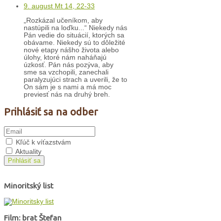
9. august Mt 14, 22-33
„Rozkázal učeníkom, aby
nastúpili na loďku...“ Niekedy nás
Pán vedie do situácií, ktorých sa
obávame. Niekedy sú to dôležité
nové etapy nášho života alebo
úlohy, ktoré nám naháňajú
úzkosť. Pán nás pozýva, aby
sme sa vzchopili, zanechali
paralyzujúci strach a uverili, že to
On sám je s nami a má moc
previesť nás na druhý breh.
Prihlásiť sa na odber
Kľúč k víťazstvám
Aktuality
Prihlásiť sa
Minoritský list
Film: brat Štefan