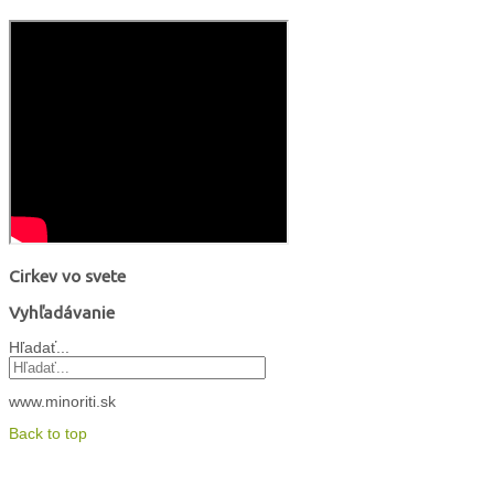
Cirkev vo svete
Vyhľadávanie
Hľadať...
www.minoriti.sk
Back to top