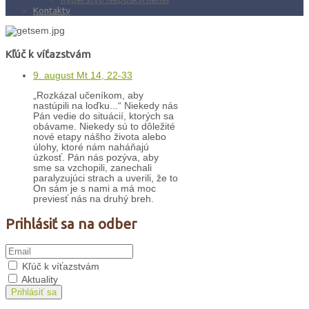
Kontakty
Kľúč k víťazstvám
9. august Mt 14, 22-33
„Rozkázal učeníkom, aby
nastúpili na loďku...“ Niekedy nás
Pán vedie do situácií, ktorých sa
obávame. Niekedy sú to dôležité
nové etapy nášho života alebo
úlohy, ktoré nám naháňajú
úzkosť. Pán nás pozýva, aby
sme sa vzchopili, zanechali
paralyzujúci strach a uverili, že to
On sám je s nami a má moc
previesť nás na druhý breh.
Prihlásiť sa na odber
Kľúč k víťazstvám
Aktuality
Prihlásiť sa