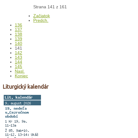
Strana 141 z 161
Začiatok
Predch.
136
137
138
139
140
141
142
143
144
145
Nasl.
Koniec
Liturgický kalendár