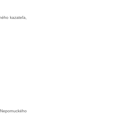
ného kazateľa,
na Nepomuckého