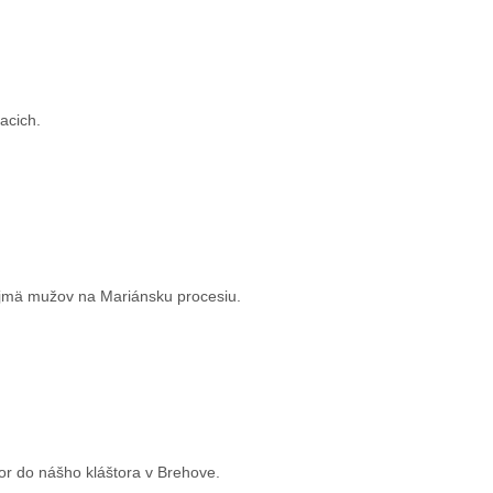
acich.
ajmä mužov na Mariánsku procesiu.
or do nášho kláštora v Brehove.