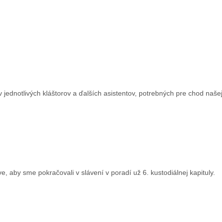
ednotlivých kláštorov a ďalších asistentov, potrebných pre chod našej
e, aby sme pokračovali v slávení v poradí už 6. kustodiálnej kapituly.