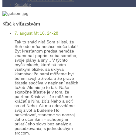
Kontakty
Kľúč k víťazstvám
7. august Mt 16, 24-28
Tak to snáď nie! Som si istý, že
Boh odo mňa nechce niečo také!
Byť kresťanom predsa nemôže
znamenať poprieť seba samého,
svoje plány a sny... V týchto
myšlienkach, ktoré sú nám
všetkým blízke, sa ukrýva
klamstvo: že sami môžeme byť
bohmi svojho života a že pravé
šťastie spočíva v naplnení našich
túžob. Ale nie je to tak. Naše
skutočné šťastie je v tom, že
patríme Kristovi – že môžeme
kráčať s Ním, žiť z Neho a učiť
sa od Neho. Ak mu odovzdáme
svoj život a budeme Ho
nasledovať, staneme sa naozaj
Jeho učeníkmi – schopnými
prijať Jeho slovo bez analýz a
posudzovania, s jednoduchým
srdcom.