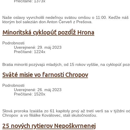
Prečítané: 1373x
Naše oslavy vyvrcholili nedeľnou svätou omšou o 11:00. Keďže náš 
ktorým bol salezián don Anton Červeň z Prešova.
Minoritská cyklopúť pozdĺž Hrona
Podrobnosti
Uverejnené: 29. máj 2023
Prečítané: 1224x
Bratia minoriti pozývajú mladých, od 15 rokov vyššie, na cyklopúť po
Sväté misie vo farnosti Chropov
Podrobnosti
Uverejnené: 26. máj 2023
Prečítané: 1520x
Slová proroka Izaiáša zo 61 kapitoly prvý až tretí verš sa v týždn
Chropov a vo filiálke Koválovec, stali skutočnosťou.
25 nových rytierov Nepoškvrnenej