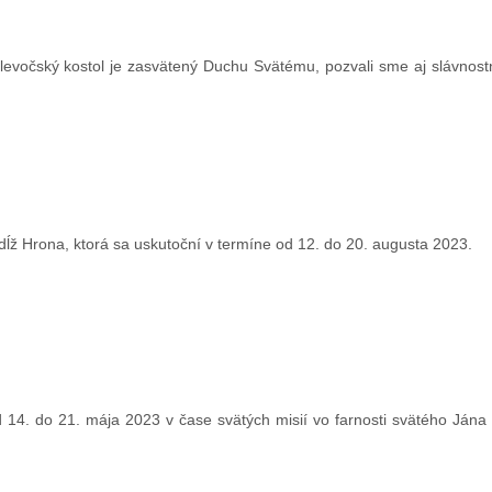
levočský kostol je zasvätený Duchu Svätému, pozvali sme aj slávnost
zdĺž Hrona, ktorá sa uskutoční v termíne od 12. do 20. augusta 2023.
i od 14. do 21. mája 2023 v čase svätých misií vo farnosti svätého Já