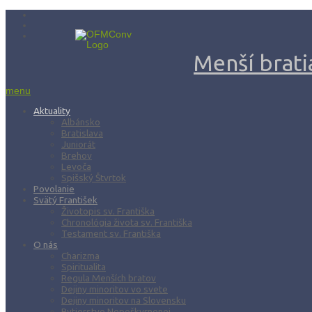
Menší bratia
menu
Aktuality
Albánsko
Bratislava
Juniorát
Brehov
Levoča
Spišský Štvrtok
Povolanie
Svätý František
Životopis sv. Františka
Chronológia života sv. Františka
Testament sv. Františka
O nás
Charizma
Spiritualita
Regula Menších bratov
Dejiny minoritov vo svete
Dejiny minoritov na Slovensku
Rytierstvo Nepoškvrnenej