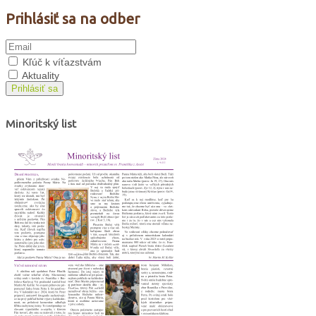
Prihlásiť sa na odber
Kľúč k víťazstvám
Aktuality
Prihlásiť sa
Minoritský list