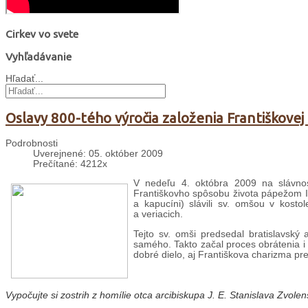
Cirkev vo svete
Vyhľadávanie
Hľadať...
Oslavy 800-tého výročia založenia Františkovej
Podrobnosti
Uverejnené: 05. október 2009
Prečítané: 4212x
V nedeľu 4. októbra 2009 na slávnosť
Františkovho spôsobu života pápežom Inoc
a kapucíni) slávili sv. omšou v kostol
a veriacich.
Tejto sv. omši predsedal bratislavský 
samého. Takto začal proces obrátenia i 
dobré dielo, aj Františkova charizma pr
Vypočujte si
zostrih z homílie otca arcibiskupa J. E. Stanislava Zvolen