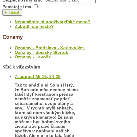
Bezpečnostný kľúč
Pamätaj si ma
Prihlásiť
Nepamätáte si používateľské meno?
Zabudli ste heslo?
Oznamy
Oznamy - Bratislava - Karlova Ves
Oznamy - Spišský Štvrtok
Oznamy - Levoča
Kľúč k víťazstvám
7. august Mt 16, 24-28
Tak to snáď nie! Som si istý,
že Boh odo mňa nechce niečo
také! Byť kresťanom predsa
nemôže znamenať poprieť
seba samého, svoje plány a
sny... V týchto myšlienkach,
ktoré sú nám všetkým blízke,
sa ukrýva klamstvo: že sami
môžeme byť bohmi svojho
života a že pravé šťastie
spočíva v naplnení našich
túžob. Ale nie je to tak. Naše