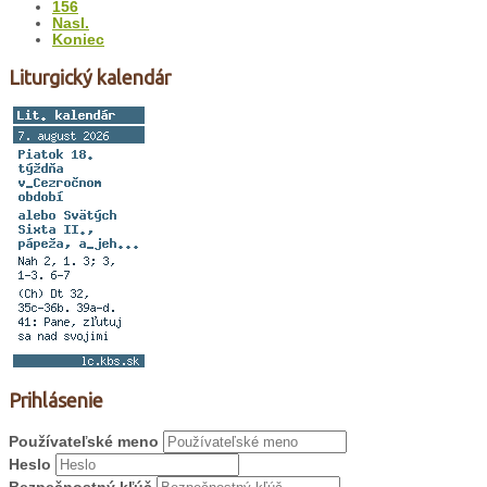
156
Nasl.
Koniec
Liturgický kalendár
Prihlásenie
Používateľské meno
Heslo