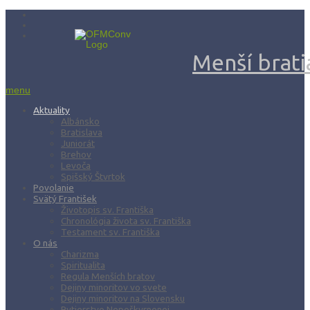
Menší bratia
menu
Aktuality
Albánsko
Bratislava
Juniorát
Brehov
Levoča
Spišský Štvrtok
Povolanie
Svätý František
Životopis sv. Františka
Chronológia života sv. Františka
Testament sv. Františka
O nás
Charizma
Spiritualita
Regula Menších bratov
Dejiny minoritov vo svete
Dejiny minoritov na Slovensku
Rytierstvo Nepoškvrnenej