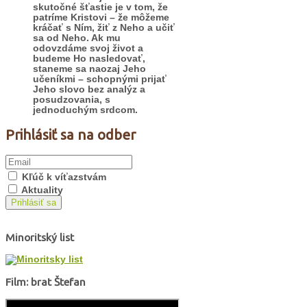
skutočné šťastie je v tom, že
patríme Kristovi – že môžeme
kráčať s Ním, žiť z Neho a učiť
sa od Neho. Ak mu
odovzdáme svoj život a
budeme Ho nasledovať,
staneme sa naozaj Jeho
učeníkmi – schopnými prijať
Jeho slovo bez analýz a
posudzovania, s
jednoduchým srdcom.
Prihlásiť sa na odber
Kľúč k víťazstvám
Aktuality
Prihlásiť sa
Minoritský list
Film: brat Štefan