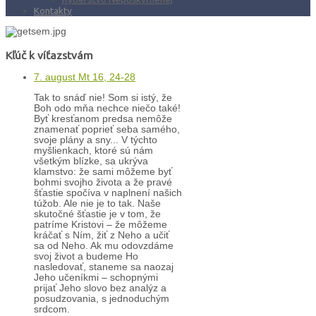
Kontakty
Kľúč k víťazstvám
7. august Mt 16, 24-28
Tak to snáď nie! Som si istý, že
Boh odo mňa nechce niečo také!
Byť kresťanom predsa nemôže
znamenať poprieť seba samého,
svoje plány a sny... V týchto
myšlienkach, ktoré sú nám
všetkým blízke, sa ukrýva
klamstvo: že sami môžeme byť
bohmi svojho života a že pravé
šťastie spočíva v naplnení našich
túžob. Ale nie je to tak. Naše
skutočné šťastie je v tom, že
patríme Kristovi – že môžeme
kráčať s Ním, žiť z Neho a učiť
sa od Neho. Ak mu odovzdáme
svoj život a budeme Ho
nasledovať, staneme sa naozaj
Jeho učeníkmi – schopnými
prijať Jeho slovo bez analýz a
posudzovania, s jednoduchým
srdcom.