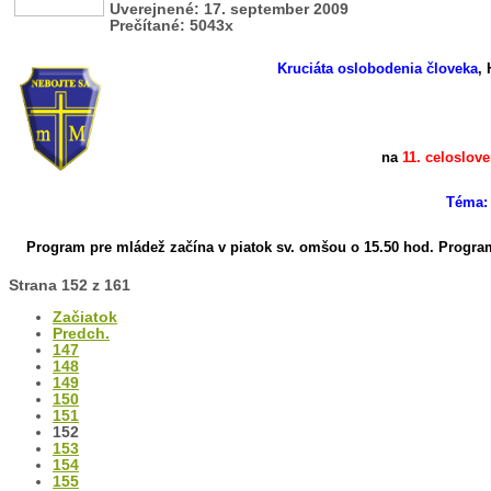
Uverejnené: 17. september 2009
Prečítané: 5043x
Kruciáta oslobodenia človeka
, 
na
11. celoslo
Téma: 
Program pre mládež začína v piatok sv. omšou o 15.50 hod.
Program
Strana 152 z 161
Začiatok
Predch.
147
148
149
150
151
152
153
154
155