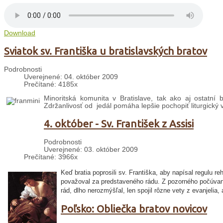
Download
Sviatok sv. Františka u bratislavských bratov
Podrobnosti
Uverejnené: 04. október 2009
Prečítané: 4185x
Minoritská komunita v Bratislave, tak ako aj ostatní b
Zdržanlivosť od jedál pomáha lepšie pochopiť liturgický 
4. október - Sv. František z Assisi
Podrobnosti
Uverejnené: 03. október 2009
Prečítané: 3966x
Keď bratia poprosili sv. Františka, aby napísal regulu r
považoval za predstaveného rádu. Z pozorného počúvania
rád, dlho nerozmýšľal, len spojil rôzne vety z evanjelia, 
Poľsko: Obliečka bratov novicov