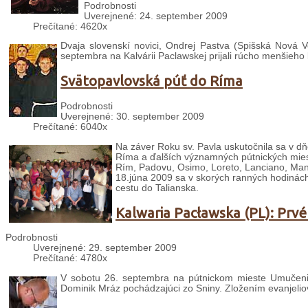
Podrobnosti
Uverejnené: 24. september 2009
Prečítané: 4620x
Dvaja slovenskí novici, Ondrej Pastva (Spišská Nová V
septembra na Kalvárii Paclawskej prijali rúcho menšieho 
Svätopavlovská púť do Ríma
Podrobnosti
Uverejnené: 30. september 2009
Prečítané: 6040x
Na záver Roku sv. Pavla uskutočnila sa v dň
Ríma a ďalších významných pútnických mies
Rím, Padovu, Osimo, Loreto, Lanciano, Mano
18.júna 2009 sa v skorých ranných hodinách 
cestu do Talianska.
Kalwaria Pacławska (PL): Prvé
Podrobnosti
Uverejnené: 29. september 2009
Prečítané: 4780x
V sobotu 26. septembra na pútnickom mieste Umučenia 
Dominik Mráz pochádzajúci zo Sniny. Zložením evanjeliovýc