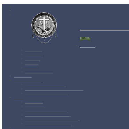
Menší bratia
Aktuality
Albánsko
Bratislava
Juniorát
Brehov
Levoča
Spišský Štvrtok
Povolanie
Svätý František
Životopis sv. Františka
Chronológia života sv. Františka
Testament sv. Františka
O nás
Charizma
Spiritualita
Regula Menších bratov
Dejiny minoritov vo svete
Dejiny minoritov na Slovensku
Rytierstvo Nepoškvrnenej