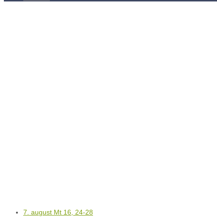
Kontakty
Kľúč k víťazstvám
7. august Mt 16, 24-28