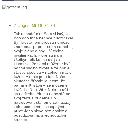
Kontakty
Kľúč k víťazstvám
7. august Mt 16, 24-28
Tak to snáď nie! Som si istý, že
Boh odo mňa nechce niečo také!
Byť kresťanom predsa nemôže
znamenať poprieť seba samého,
svoje plány a sny... V týchto
myšlienkach, ktoré sú nám
všetkým blízke, sa ukrýva
klamstvo: že sami môžeme byť
bohmi svojho života a že pravé
šťastie spočíva v naplnení našich
túžob. Ale nie je to tak. Naše
skutočné šťastie je v tom, že
patríme Kristovi – že môžeme
kráčať s Ním, žiť z Neho a učiť
sa od Neho. Ak mu odovzdáme
svoj život a budeme Ho
nasledovať, staneme sa naozaj
Jeho učeníkmi – schopnými
prijať Jeho slovo bez analýz a
posudzovania, s jednoduchým
srdcom.