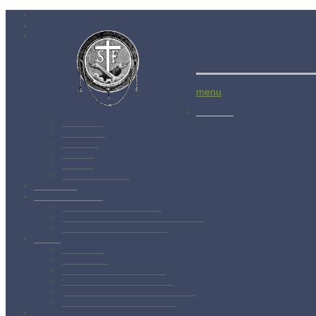
Menší bratia
Aktuality
Albánsko
Bratislava
Juniorát
Brehov
Levoča
Spišský Štvrtok
Povolanie
Svätý František
Životopis sv. Františka
Chronológia života sv. Františka
Testament sv. Františka
O nás
Charizma
Spiritualita
Regula Menších bratov
Dejiny minoritov vo svete
Dejiny minoritov na Slovensku
Rytierstvo Nepoškvrnenej