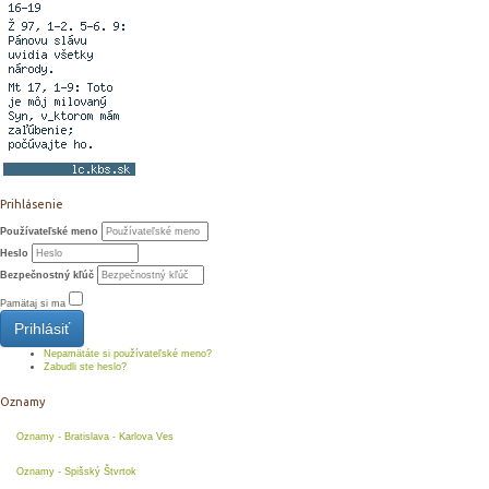
Prihlásenie
Používateľské meno
Heslo
Bezpečnostný kľúč
Pamätaj si ma
Prihlásiť
Nepamätáte si používateľské meno?
Zabudli ste heslo?
Oznamy
Oznamy - Bratislava - Karlova Ves
Oznamy - Spišský Štvrtok