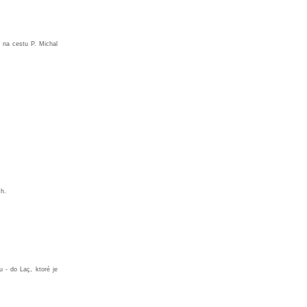
e na cestu P. Michal
ch.
 - do Laç, ktoré je