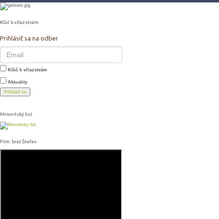
Kľúč k víťazstvám
Prihlásiť sa na odber
Kľúč k víťazstvám
Aktuality
Prihlásiť sa
Minoritský list
Film: brat Štefan