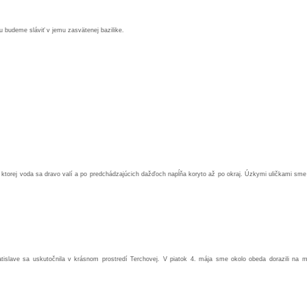
budeme sláviť v jemu zasvätenej bazilike.
torej voda sa dravo valí a po predchádzajúcich dažďoch napĺňa koryto až po okraj. Úzkymi uličkami sme 
tislave sa uskutočnila v krásnom prostredí Terchovej. V piatok 4. mája sme okolo obeda dorazili na m