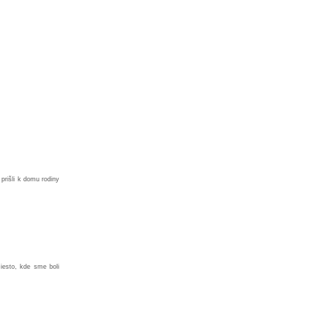
prišli k domu rodiny
iesto, kde sme boli