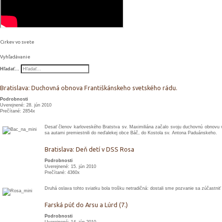
Cirkev vo svete
Vyhľadávanie
Hľadať...
Bratislava: Duchovná obnova Františkánskeho svetského rádu.
Podrobnosti
Uverejnené: 28. jún 2010
Prečítané: 2854x
Desať členov karloveského Bratstva sv. Maximiliána začalo svoju duchovnú obnovu v 
sa autami premiestnili do neďalekej obce Báč, do Kostola sv. Antona Paduánskeho.
Bratislava: Deň detí v DSS Rosa
Podrobnosti
Uverejnené: 15. jún 2010
Prečítané: 4360x
Druhá oslava tohto sviatku bola trošku netradičná: dostali sme pozvanie sa zúčastn
Farská púť do Arsu a Lúrd (7.)
Podrobnosti