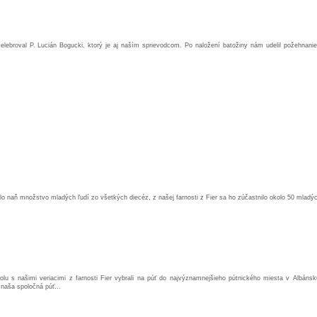
elebroval P. Lucián Bogucki, ktorý je aj naším sprievodcom. Po naložení batožiny nám udelil požehnani
o naň množstvo mladých ľudí zo všetkých diecéz, z našej farnosti z Fier sa ho zúčastnilo okolo 50 mladý
 s našimi veriacimi z farnosti Fier vybrali na púť do najvýznamnejšieho pútnického miesta v Albánsku
naša spoločná púť...