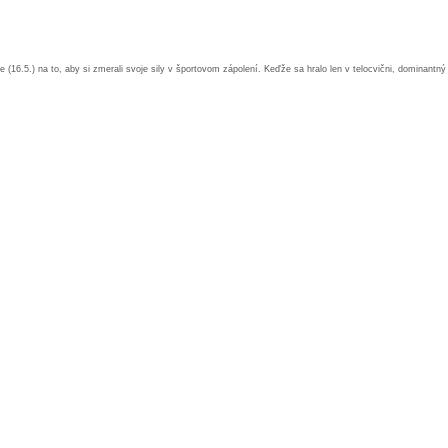
e (16.5.) na to, aby si zmerali svoje sily v športovom zápolení. Keďže sa hralo len v telocvični, dominantný 