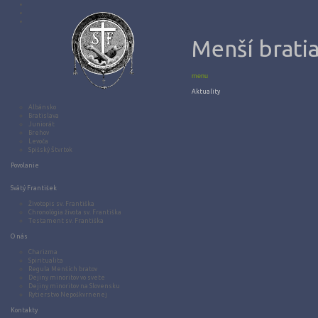
Menší bratia
menu
Aktuality
Albánsko
Bratislava
Juniorát
Brehov
Levoča
Spišský Štvrtok
Povolanie
Svätý František
Životopis sv. Františka
Chronológia života sv. Františka
Testament sv. Františka
O nás
Charizma
Spiritualita
Regula Menších bratov
Dejiny minoritov vo svete
Dejiny minoritov na Slovensku
Rytierstvo Nepoškvrnenej
Kontakty