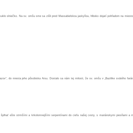
kuklo slniečko. Na sv. omšu sme sa zišli pred Massabielskou jaskyňou, hlboko dojatí pohľadom na miesto
v“, do miesta jeho pôsobiska Arsu. Dostalo sa nám tej milosti, že sv. omšu v „Bazilike svätého farára
šplhať ešte strmšími a krkolomnejšími serpentínami do cieľa našej cesty, s mariánskymi piesňami a m