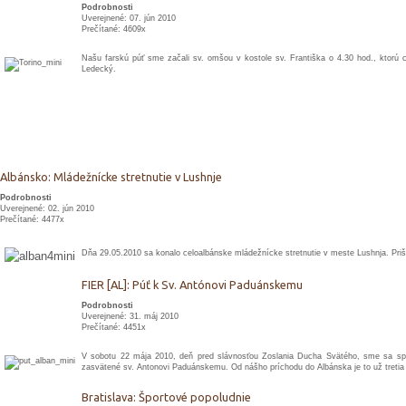
Podrobnosti
Uverejnené: 07. jún 2010
Prečítané: 4609x
Našu farskú púť sme začali sv. omšou v kostole sv. Františka o 4.30 hod., ktorú c
Ledecký.
Albánsko: Mládežnícke stretnutie v Lushnje
Podrobnosti
Uverejnené: 02. jún 2010
Prečítané: 4477x
Dňa 29.05.2010 sa konalo celoalbánske mládežnícke stretnutie v meste Lushnja. Prišl
FIER [AL]: Púť k Sv. Antónovi Paduánskemu
Podrobnosti
Uverejnené: 31. máj 2010
Prečítané: 4451x
V sobotu 22 mája 2010, deň pred slávnosťou Zoslania Ducha Svätého, sme sa spolu
zasvätené sv. Antonovi Paduánskemu. Od nášho príchodu do Albánska je to už tretia 
Bratislava: Športové popoludnie