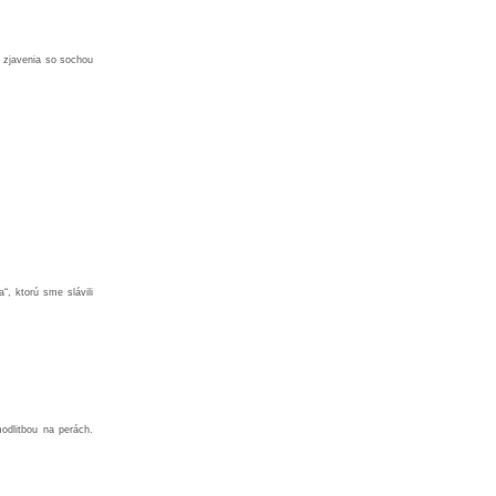
 zjavenia so sochou
“, ktorú sme slávili
odlitbou na perách.