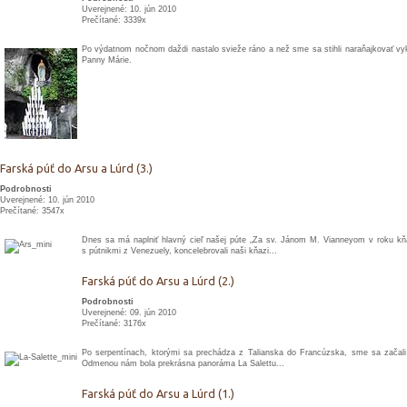
Uverejnené: 10. jún 2010
Prečítané: 3339x
Po výdatnom nočnom daždi nastalo svieže ráno a než sme sa stihli naraňajkovať vy
Panny Márie.
Farská púť do Arsu a Lúrd (3.)
Podrobnosti
Uverejnené: 10. jún 2010
Prečítané: 3547x
Dnes sa má naplniť hlavný cieľ našej púte „Za sv. Jánom M. Vianneyom v roku kňazo
s pútnikmi z Venezuely, koncelebrovali naši kňazi...
Farská púť do Arsu a Lúrd (2.)
Podrobnosti
Uverejnené: 09. jún 2010
Prečítané: 3176x
Po serpentínach, ktorými sa prechádza z Talianska do Francúzska, sme sa začali 
Odmenou nám bola prekrásna panoráma La Salettu...
Farská púť do Arsu a Lúrd (1.)