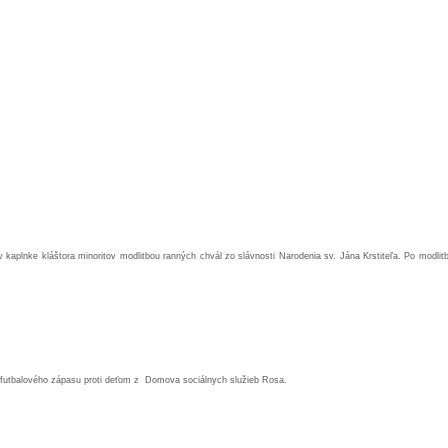
kaplnke kláštora minoritov modlitbou ranných chvál zo slávnosti Narodenia sv. Jána Krstiteľa. Po modli
iť futbalového zápasu proti deťom z Domova sociálnych služieb Rosa.