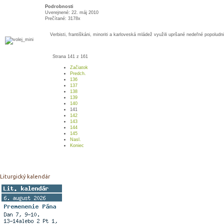
Podrobnosti
Uverejnené: 22. máj 2010
Prečítané: 3178x
Verbisti, františkáni, minoriti a karloveská mládež využili upršané nedeľné popoludni
Strana 141 z 161
Začiatok
Predch.
136
137
138
139
140
141
142
143
144
145
Nasl.
Koniec
Liturgický kalendár