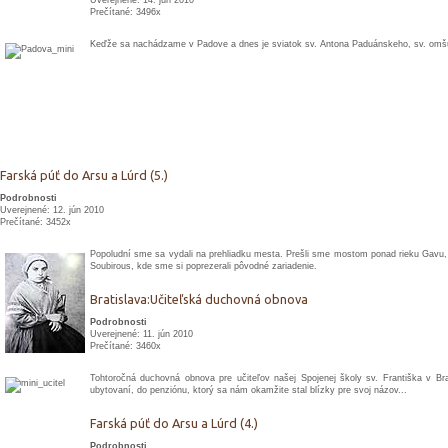
Uverejnené: 14. jún 2010
Prečítané: 3496x
Keďže sa nachádzame v Padove a dnes je sviatok sv. Antona Paduánskeho, sv. omšu 
Farská púť do Arsu a Lúrd (5.)
Podrobnosti
Uverejnené: 12. jún 2010
Prečítané: 3452x
Popoludní sme sa vydali na prehliadku mesta. Prešli sme mostom ponad rieku Gavu, k
Soubirous, kde sme si poprezerali pôvodné zariadenie.
Bratislava:Učiteľská duchovná obnova
Podrobnosti
Uverejnené: 11. jún 2010
Prečítané: 3460x
Tohtoročná duchovná obnova pre učiteľov našej Spojenej školy sv. Františka v Bra
ubytovaní, do penziónu, ktorý sa nám okamžite stal blízky pre svoj názov...
Farská púť do Arsu a Lúrd (4.)
Podrobnosti