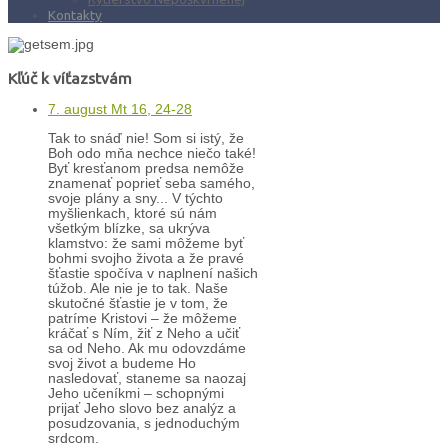
Kontakty
Kľúč k víťazstvám
7. august Mt 16, 24-28
Tak to snáď nie! Som si istý, že
Boh odo mňa nechce niečo také!
Byť kresťanom predsa nemôže
znamenať poprieť seba samého,
svoje plány a sny... V týchto
myšlienkach, ktoré sú nám
všetkým blízke, sa ukrýva
klamstvo: že sami môžeme byť
bohmi svojho života a že pravé
šťastie spočíva v naplnení našich
túžob. Ale nie je to tak. Naše
skutočné šťastie je v tom, že
patríme Kristovi – že môžeme
kráčať s Ním, žiť z Neho a učiť
sa od Neho. Ak mu odovzdáme
svoj život a budeme Ho
nasledovať, staneme sa naozaj
Jeho učeníkmi – schopnými
prijať Jeho slovo bez analýz a
posudzovania, s jednoduchým
srdcom.