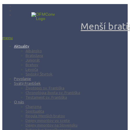
Menší bratia
menu
Aktuality
Albánsko
Bratislava
Juniorát
Brehov
Levoča
Spišský Štvrtok
Povolanie
Svätý František
Životopis sv. Františka
Chronológia života sv. Františka
Testament sv. Františka
O nás
Charizma
Spiritualita
Regula Menších bratov
Dejiny minoritov vo svete
Dejiny minoritov na Slovensku
Rytierstvo Nepoškvrnenej