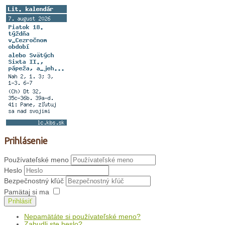
Prihlásenie
Používateľské meno
Heslo
Bezpečnostný kľúč
Pamätaj si ma
Prihlásiť
Nepamätáte si používateľské meno?
Zabudli ste heslo?