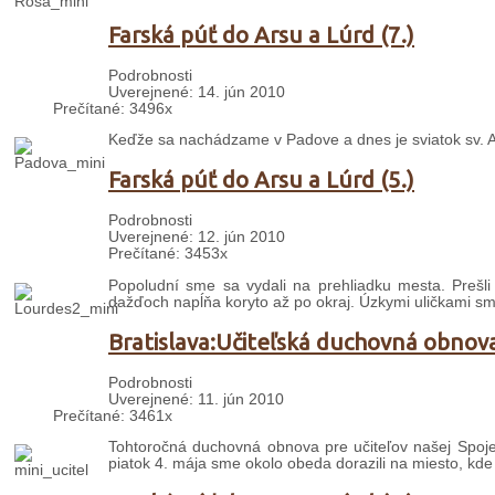
Farská púť do Arsu a Lúrd (7.)
Podrobnosti
Uverejnené: 14. jún 2010
Prečítané: 3496x
Keďže sa nachádzame v Padove a dnes je sviatok sv. A
Farská púť do Arsu a Lúrd (5.)
Podrobnosti
Uverejnené: 12. jún 2010
Prečítané: 3453x
Popoludní sme sa vydali na prehliadku mesta. Prešl
dažďoch napĺňa koryto až po okraj. Úzkymi uličkami sm
Bratislava:Učiteľská duchovná obnov
Podrobnosti
Uverejnené: 11. jún 2010
Prečítané: 3461x
Tohtoročná duchovná obnova pre učiteľov našej Spojene
piatok 4. mája sme okolo obeda dorazili na miesto, kde 