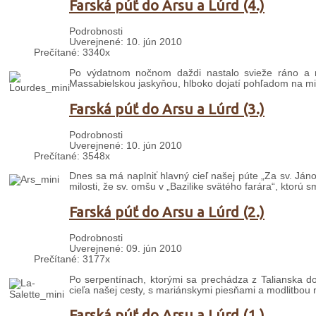
Farská púť do Arsu a Lúrd (4.)
Podrobnosti
Uverejnené: 10. jún 2010
Prečítané: 3340x
Po výdatnom nočnom daždi nastalo svieže ráno a ne
Massabielskou jaskyňou, hlboko dojatí pohľadom na mi
Farská púť do Arsu a Lúrd (3.)
Podrobnosti
Uverejnené: 10. jún 2010
Prečítané: 3548x
Dnes sa má naplniť hlavný cieľ našej púte „Za sv. Já
milosti, že sv. omšu v „Bazilike svätého farára“, ktorú s
Farská púť do Arsu a Lúrd (2.)
Podrobnosti
Uverejnené: 09. jún 2010
Prečítané: 3177x
Po serpentínach, ktorými sa prechádza z Talianska d
cieľa našej cesty, s mariánskymi piesňami a modlitbo
Farská púť do Arsu a Lúrd (1.)