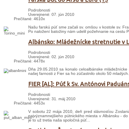
Podrobnosti
Uverejnené: 07. jún 2010
Prečítané: 4610x
Našu farskú púť sme začali sv. omšou v kostole sv. Fran
Po naložení batožiny nám udelil požehnanie na cestu P
Albánsko: Mládežnícke stretnutie v 
Podrobnosti
Uverejnené: 02. jún 2010
Prečítané: 4478x
Dňa 29.05.2010 sa konalo celoalbánske mládežnícke s
našej farnosti z Fier sa ho zúčastnilo okolo 50 mladých.
FIER [AL]: Púť k Sv. Antónovi Paduá
Podrobnosti
Uverejnené: 31. máj 2010
Prečítané: 4453x
V sobotu 22 mája 2010, deň pred slávnosťou Zoslania
najvýznamnejšieho pútnického miesta v Albánsku - do
je to už tretia naša spoločná púť...