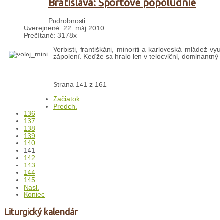
Bratislava: Športové popoludnie
Podrobnosti
Uverejnené: 22. máj 2010
Prečítané: 3178x
Verbisti, františkáni, minoriti a karloveská mládež v
zápolení. Keďže sa hralo len v telocvični, dominantný 
Strana 141 z 161
Začiatok
Predch.
136
137
138
139
140
141
142
143
144
145
Nasl.
Koniec
Liturgický kalendár