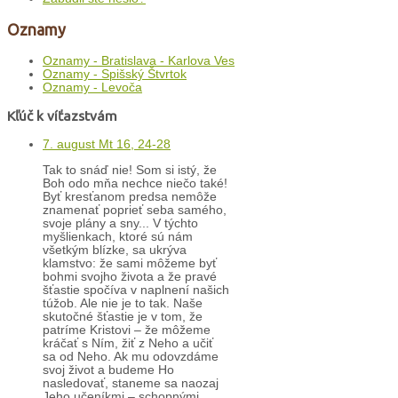
Oznamy
Oznamy - Bratislava - Karlova Ves
Oznamy - Spišský Štvrtok
Oznamy - Levoča
Kľúč k víťazstvám
7. august Mt 16, 24-28
Tak to snáď nie! Som si istý, že
Boh odo mňa nechce niečo také!
Byť kresťanom predsa nemôže
znamenať poprieť seba samého,
svoje plány a sny... V týchto
myšlienkach, ktoré sú nám
všetkým blízke, sa ukrýva
klamstvo: že sami môžeme byť
bohmi svojho života a že pravé
šťastie spočíva v naplnení našich
túžob. Ale nie je to tak. Naše
skutočné šťastie je v tom, že
patríme Kristovi – že môžeme
kráčať s Ním, žiť z Neho a učiť
sa od Neho. Ak mu odovzdáme
svoj život a budeme Ho
nasledovať, staneme sa naozaj
Jeho učeníkmi – schopnými