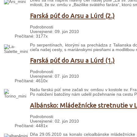
Dnes sa má naplniť hlavný cieľ našej púte „Za sv. Já
milosti, že sv. omšu v „Bazilike svätého farára“, ktorú s
Farská púť do Arsu a Lúrd (2.)
Podrobnosti
Uverejnené: 09. jún 2010
Prečítané: 3177x
Po serpentínach, ktorými sa prechádza z Talianska d
cieľa našej cesty, s mariánskymi piesňami a modlitbo
Farská púť do Arsu a Lúrd (1.)
Podrobnosti
Uverejnené: 07. jún 2010
Prečítané: 4610x
Našu farskú púť sme začali sv. omšou v kostole sv. Fran
Po naložení batožiny nám udelil požehnanie na cestu P
Albánsko: Mládežnícke stretnutie v 
Podrobnosti
Uverejnené: 02. jún 2010
Prečítané: 4481x
Dňa 29.05.2010 sa konalo celoalbánske mládežnícke s