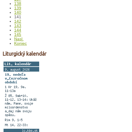
138
139
140
141
142
143
144
145
Nasl.
Koniec
Liturgický kalendár