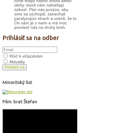
nové etapy nášho života alebo
úlohy, ktoré nám naháňajú
úzkosť. Pán nás pozýva, aby
sme sa vzchopili, zanechali
paralyzujúci strach a uverili, že to
On sám je s nami a má moc
previesť nás na druhý breh.
Prihlásiť sa na odber
Kľúč k víťazstvám
Aktuality
Prihlásiť sa
Minoritský list
Film: brat Štefan