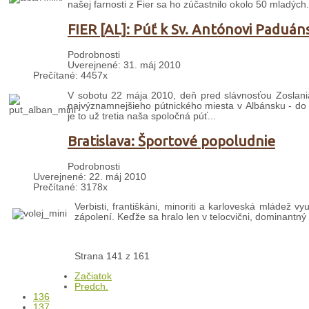
našej farnosti z Fier sa ho zúčastnilo okolo 50 mladých.
FIER [AL]: Púť k Sv. Antónovi Paduá
Podrobnosti
Uverejnené: 31. máj 2010
Prečítané: 4457x
V sobotu 22 mája 2010, deň pred slávnosťou Zoslania
najvýznamnejšieho pútnického miesta v Albánsku - do
je to už tretia naša spoločná púť...
Bratislava: Športové popoludnie
Podrobnosti
Uverejnené: 22. máj 2010
Prečítané: 3178x
Verbisti, františkáni, minoriti a karloveská mládež v
zápolení. Keďže sa hralo len v telocvični, dominantný 
Strana 141 z 161
Začiatok
Predch.
136
137