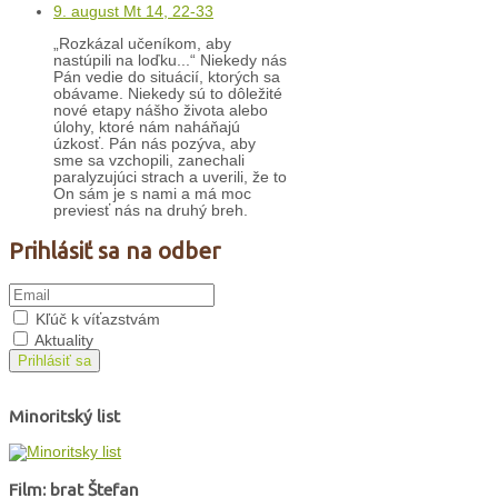
9. august Mt 14, 22-33
„Rozkázal učeníkom, aby
nastúpili na loďku...“ Niekedy nás
Pán vedie do situácií, ktorých sa
obávame. Niekedy sú to dôležité
nové etapy nášho života alebo
úlohy, ktoré nám naháňajú
úzkosť. Pán nás pozýva, aby
sme sa vzchopili, zanechali
paralyzujúci strach a uverili, že to
On sám je s nami a má moc
previesť nás na druhý breh.
Prihlásiť sa na odber
Kľúč k víťazstvám
Aktuality
Prihlásiť sa
Minoritský list
Film: brat Štefan