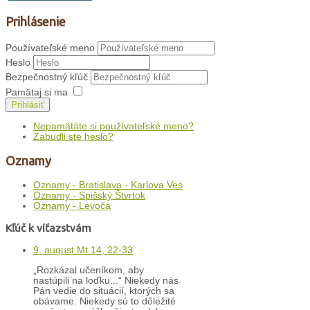
Prihlásenie
Používateľské meno
Heslo
Bezpečnostný kľúč
Pamätaj si ma
Prihlásiť
Nepamätáte si používateľské meno?
Zabudli ste heslo?
Oznamy
Oznamy - Bratislava - Karlova Ves
Oznamy - Spišský Štvrtok
Oznamy - Levoča
Kľúč k víťazstvám
9. august Mt 14, 22-33
„Rozkázal učeníkom, aby
nastúpili na loďku...“ Niekedy nás
Pán vedie do situácií, ktorých sa
obávame. Niekedy sú to dôležité