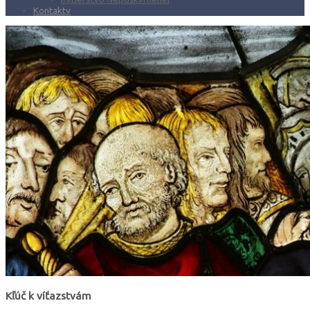
Kontakty
Kľúč k víťazstvám