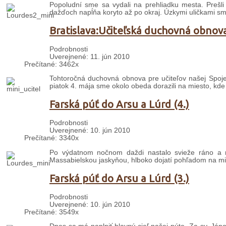
Popoludní sme sa vydali na prehliadku mesta. Prešl
dažďoch napĺňa koryto až po okraj. Úzkymi uličkami sm
Bratislava:Učiteľská duchovná obnov
Podrobnosti
Uverejnené: 11. jún 2010
Prečítané: 3462x
Tohtoročná duchovná obnova pre učiteľov našej Spojene
piatok 4. mája sme okolo obeda dorazili na miesto, kde 
Farská púť do Arsu a Lúrd (4.)
Podrobnosti
Uverejnené: 10. jún 2010
Prečítané: 3340x
Po výdatnom nočnom daždi nastalo svieže ráno a ne
Massabielskou jaskyňou, hlboko dojatí pohľadom na mi
Farská púť do Arsu a Lúrd (3.)
Podrobnosti
Uverejnené: 10. jún 2010
Prečítané: 3549x