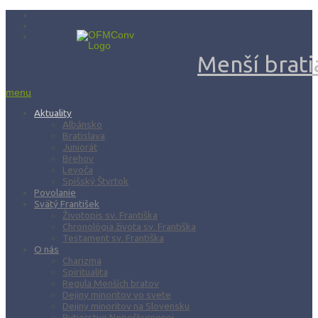
Menší bratia
menu
Aktuality
Albánsko
Bratislava
Juniorát
Brehov
Levoča
Spišský Štvrtok
Povolanie
Svätý František
Životopis sv. Františka
Chronológia života sv. Františka
Testament sv. Františka
O nás
Charizma
Spiritualita
Regula Menších bratov
Dejiny minoritov vo svete
Dejiny minoritov na Slovensku
Rytierstvo Nepoškvrnenej