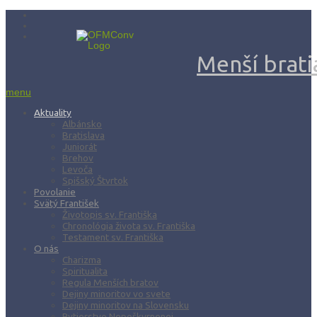
Menší bratia
menu
Aktuality
Albánsko
Bratislava
Juniorát
Brehov
Levoča
Spišský Štvrtok
Povolanie
Svätý František
Životopis sv. Františka
Chronológia života sv. Františka
Testament sv. Františka
O nás
Charizma
Spiritualita
Regula Menších bratov
Dejiny minoritov vo svete
Dejiny minoritov na Slovensku
Rytierstvo Nepoškvrnenej