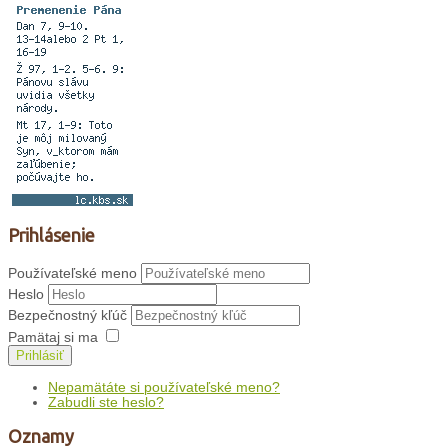
Prihlásenie
Používateľské meno
Heslo
Bezpečnostný kľúč
Pamätaj si ma
Prihlásiť
Nepamätáte si používateľské meno?
Zabudli ste heslo?
Oznamy