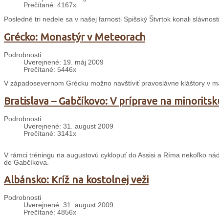
Prečítané: 4167x
Posledné tri nedele sa v našej farnosti Spišský Štvrtok konali slávnosti
Grécko: Monastýr v Meteorach
Podrobnosti
Uverejnené: 19. máj 2009
Prečítané: 5446x
V západosevernom Grécku možno navštíviť pravoslávne kláštory v m
Bratislava – Gabčíkovo: V príprave na minorits
Podrobnosti
Uverejnené: 31. august 2009
Prečítané: 3141x
V rámci tréningu na augustovú cyklopuť do Assisi a Ríma nekoľko nád
do Gabčíkova.
Albánsko: Kríž na kostolnej veži
Podrobnosti
Uverejnené: 31. august 2009
Prečítané: 4856x