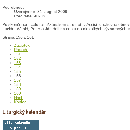
Podrobnosti
Uverejnené: 31. august 2009
Prečítané: 4070x
Po skončenom celofrantiškánskom stretnutí v Assisi, duchovne obnov
Lucián, Witold, Peter a Ján dali na cestu do niekoľkých významných t
Strana 156 z 161
Začiatok
Predch.
151
152
153
154
155
156
157
158
159
160
Nasl.
Koniec
Liturgický kalendár