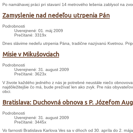
Po namáhavej práci pri stavaní 14 metrového lešenia zablysol na zvoni
Zamyslenie nad nedeľou utrpenia Pán
Podrobnosti
Uverejnené: 01. máj 2009
Prečítané: 3319x
Dnes slávime nedeľu utrpenia Pána, tradične nazývanú Kvetnou. Prip
Misie v Mikušovciach
Podrobnosti
Uverejnené: 31. august 2009
Prečítané: 3623x
V živote každého jedného z nás je potrebné neustále niečo obnovovať a
najdôležitejšie čo má, bude prežívať len ako zvyk. Pre nás obyvateľov
obci.
Bratislava: Duchovná obnova s P. Józefom A
Podrobnosti
Uverejnené: 31. august 2009
Prečítané: 3445x
Vo farnosti Bratislava Karlova Ves sa v dňoch od 30. apríla do 2. máj