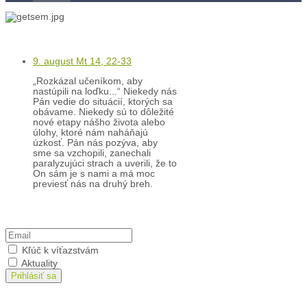
Kontakty
Kľúč k víťazstvám
9. august Mt 14, 22-33
„Rozkázal učeníkom, aby
nastúpili na loďku...“ Niekedy nás
Pán vedie do situácií, ktorých sa
obávame. Niekedy sú to dôležité
nové etapy nášho života alebo
úlohy, ktoré nám naháňajú
úzkosť. Pán nás pozýva, aby
sme sa vzchopili, zanechali
paralyzujúci strach a uverili, že to
On sám je s nami a má moc
previesť nás na druhý breh.
Prihlásiť sa na odber
Kľúč k víťazstvám
Aktuality
Prihlásiť sa