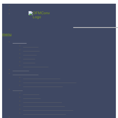
Menší bratia
menu
Aktuality
Albánsko
Bratislava
Juniorát
Brehov
Levoča
Spišský Štvrtok
Povolanie
Svätý František
Životopis sv. Františka
Chronológia života sv. Františka
Testament sv. Františka
O nás
Charizma
Spiritualita
Regula Menších bratov
Dejiny minoritov vo svete
Dejiny minoritov na Slovensku
Rytierstvo Nepoškvrnenej