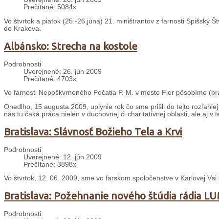
Prečítané: 5084x
Vo štvrtok a piatok (25.-26.júna) 21. miništrantov z farnosti Spišský Št
do Krakova.
Albánsko: Strecha na kostole
Podrobnosti
Uverejnené: 26. jún 2009
Prečítané: 4703x
Vo farnosti Nepoškvrneného Počatia P. M. v meste Fier pôsobíme (brat
Onedlho, 15 augusta 2009, uplynie rok čo sme prišli do tejto rozľahle
nás tu čaká práca nielen v duchovnej či charitatívnej oblasti, ale aj v t
Bratislava: Slávnosť Božieho Tela a Krvi
Podrobnosti
Uverejnené: 12. jún 2009
Prečítané: 3898x
Vo štvrtok, 12. 06. 2009, sme vo farskom spoločenstve v Karlovej Vsi s
Bratislava: Požehnanie nového štúdia rádia 
Podrobnosti