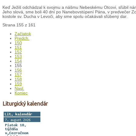
Keď Ježiš odchádzal k svojmu a nášmu Nebeskému Otcovi, sľúbil nám
Jeho slová, sme boli 40 dní po Nanebovstúpení Pána, v predvečer Z
kostole sv. Ducha v Levoči, aby sme spolu očakávali sľúbený dar.
Strana 155 z 161
Začiatok
Predch.
150
151
152
153
154
155
156
157
158
159
Nasl.
Koniec
Liturgický kalendár