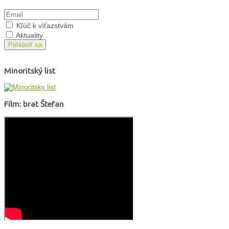
Kľúč k víťazstvám
Aktuality
Prihlásiť sa
Minoritský list
Film: brat Štefan