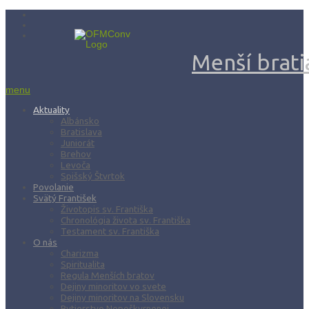
Menší bratia
menu
Aktuality
Albánsko
Bratislava
Juniorát
Brehov
Levoča
Spišský Štvrtok
Povolanie
Svätý František
Životopis sv. Františka
Chronológia života sv. Františka
Testament sv. Františka
O nás
Charizma
Spiritualita
Regula Menších bratov
Dejiny minoritov vo svete
Dejiny minoritov na Slovensku
Rytierstvo Nepoškvrnenej