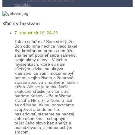
Kontakty
Kľúč k víťazstvám
7. august Mt 16, 24-28
Tak to snáď nie! Som si istý, že
Boh odo mňa nechce niečo také!
Byť kresťanom predsa nemôže
znamenať poprieť seba samého,
svoje plány a sny... V týchto
myšlienkach, ktoré sú nám
všetkým blízke, sa ukrýva
klamstvo: že sami môžeme byť
bohmi svojho života a že pravé
šťastie spočíva v naplnení našich
túžob. Ale nie je to tak. Naše
skutočné šťastie je v tom, že
patríme Kristovi – že môžeme
kráčať s Ním, žiť z Neho a učiť
sa od Neho. Ak mu odovzdáme
svoj život a budeme Ho
nasledovať, staneme sa naozaj
Jeho učeníkmi – schopnými
prijať Jeho slovo bez analýz a
posudzovania, s jednoduchým
srdcom.