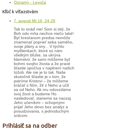
Oznamy - Levoča
Kľúč k víťazstvám
7. august Mt 16, 24-28
Tak to snáď nie! Som si istý, že
Boh odo mňa nechce niečo také!
Byť kresťanom predsa nemôže
znamenať poprieť seba samého,
svoje plány a sny... V týchto
myšlienkach, ktoré sú nám
všetkým blízke, sa ukrýva
klamstvo: že sami môžeme byť
bohmi svojho života a že pravé
šťastie spočíva v naplnení našich
túžob. Ale nie je to tak. Naše
skutočné šťastie je v tom, že
patríme Kristovi – že môžeme
kráčať s Ním, žiť z Neho a učiť
sa od Neho. Ak mu odovzdáme
svoj život a budeme Ho
nasledovať, staneme sa naozaj
Jeho učeníkmi – schopnými
prijať Jeho slovo bez analýz a
posudzovania, s jednoduchým
srdcom.
Prihlásiť sa na odber