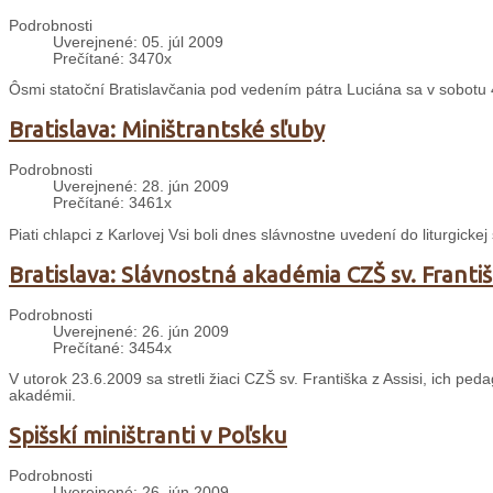
Podrobnosti
Uverejnené: 05. júl 2009
Prečítané: 3470x
Ôsmi statoční Bratislavčania pod vedením pátra Luciána sa v sobotu 4.
Bratislava: Miništrantské sľuby
Podrobnosti
Uverejnené: 28. jún 2009
Prečítané: 3461x
Piati chlapci z Karlovej Vsi boli dnes slávnostne uvedení do liturgicke
Bratislava: Slávnostná akadémia CZŠ sv. Františk
Podrobnosti
Uverejnené: 26. jún 2009
Prečítané: 3454x
V utorok 23.6.2009 sa stretli žiaci CZŠ sv. Františka z Assisi, ich peda
akadémii.
Spišskí miništranti v Poľsku
Podrobnosti
Uverejnené: 26. jún 2009