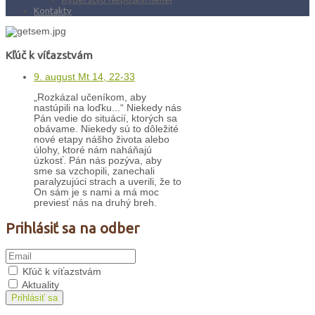
Kontakty
Kľúč k víťazstvám
9. august Mt 14, 22-33
„Rozkázal učeníkom, aby
nastúpili na loďku...“ Niekedy nás
Pán vedie do situácií, ktorých sa
obávame. Niekedy sú to dôležité
nové etapy nášho života alebo
úlohy, ktoré nám naháňajú
úzkosť. Pán nás pozýva, aby
sme sa vzchopili, zanechali
paralyzujúci strach a uverili, že to
On sám je s nami a má moc
previesť nás na druhý breh.
Prihlásiť sa na odber
Kľúč k víťazstvám
Aktuality
Prihlásiť sa