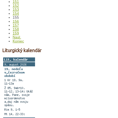
151
152
153
154
155
156
157
158
159
Nasl.
Koniec
Liturgický kalendár