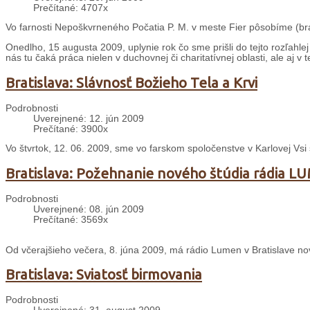
Prečítané: 4707x
Vo farnosti Nepoškvrneného Počatia P. M. v meste Fier pôsobíme (brat
Onedlho, 15 augusta 2009, uplynie rok čo sme prišli do tejto rozľahle
nás tu čaká práca nielen v duchovnej či charitatívnej oblasti, ale aj v t
Bratislava: Slávnosť Božieho Tela a Krvi
Podrobnosti
Uverejnené: 12. jún 2009
Prečítané: 3900x
Vo štvrtok, 12. 06. 2009, sme vo farskom spoločenstve v Karlovej Vsi s
Bratislava: Požehnanie nového štúdia rádia 
Podrobnosti
Uverejnené: 08. jún 2009
Prečítané: 3569x
Od včerajšieho večera, 8. júna 2009, má rádio Lumen v Bratislave no
Bratislava: Sviatosť birmovania
Podrobnosti