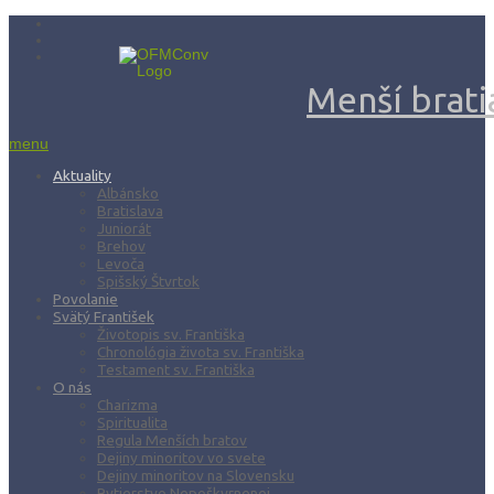
Menší bratia
menu
Aktuality
Albánsko
Bratislava
Juniorát
Brehov
Levoča
Spišský Štvrtok
Povolanie
Svätý František
Životopis sv. Františka
Chronológia života sv. Františka
Testament sv. Františka
O nás
Charizma
Spiritualita
Regula Menších bratov
Dejiny minoritov vo svete
Dejiny minoritov na Slovensku
Rytierstvo Nepoškvrnenej