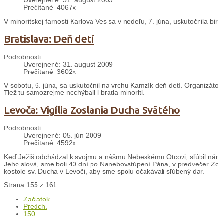
Uverejnené: 31. august 2009
Prečítané: 4067x
V minoritskej farnosti Karlova Ves sa v nedeľu, 7. júna, uskutočnila b
Bratislava: Deň detí
Podrobnosti
Uverejnené: 31. august 2009
Prečítané: 3602x
V sobotu, 6. júna, sa uskutočnil na vrchu Kamzík deň detí. Organizátorm
Tiež tu samozrejme nechýbali i bratia minoriti.
Levoča: Vigília Zoslania Ducha Svätého
Podrobnosti
Uverejnené: 05. jún 2009
Prečítané: 4592x
Keď Ježiš odchádzal k svojmu a nášmu Nebeskému Otcovi, sľúbil nám
Jeho slová, sme boli 40 dní po Nanebovstúpení Pána, v predvečer Z
kostole sv. Ducha v Levoči, aby sme spolu očakávali sľúbený dar.
Strana 155 z 161
Začiatok
Predch.
150