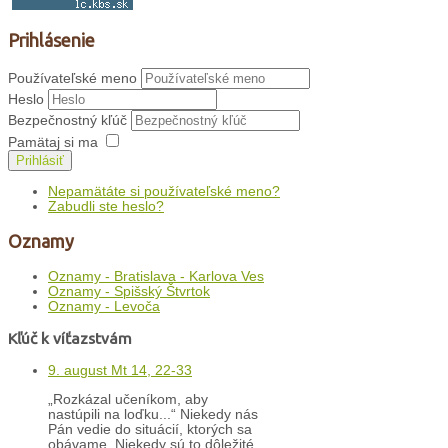
Prihlásenie
Používateľské meno
Heslo
Bezpečnostný kľúč
Pamätaj si ma
Prihlásiť
Nepamätáte si používateľské meno?
Zabudli ste heslo?
Oznamy
Oznamy - Bratislava - Karlova Ves
Oznamy - Spišský Štvrtok
Oznamy - Levoča
Kľúč k víťazstvám
9. august Mt 14, 22-33
„Rozkázal učeníkom, aby
nastúpili na loďku...“ Niekedy nás
Pán vedie do situácií, ktorých sa
obávame. Niekedy sú to dôležité