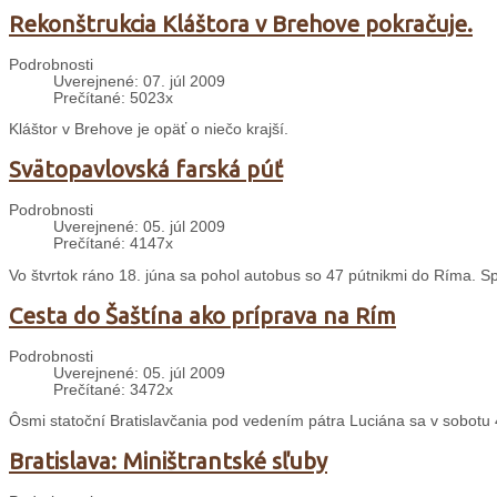
Rekonštrukcia Kláštora v Brehove pokračuje.
Podrobnosti
Uverejnené: 07. júl 2009
Prečítané: 5023x
Kláštor v Brehove je opäť o niečo krajší.
Svätopavlovská farská púť
Podrobnosti
Uverejnené: 05. júl 2009
Prečítané: 4147x
Vo štvrtok ráno 18. júna sa pohol autobus so 47 pútnikmi do Ríma. S
Cesta do Šaštína ako príprava na Rím
Podrobnosti
Uverejnené: 05. júl 2009
Prečítané: 3472x
Ôsmi statoční Bratislavčania pod vedením pátra Luciána sa v sobotu 4.
Bratislava: Miništrantské sľuby