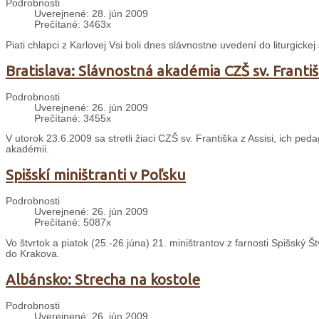
Podrobnosti
Uverejnené: 28. jún 2009
Prečítané: 3463x
Piati chlapci z Karlovej Vsi boli dnes slávnostne uvedení do liturgicke
Bratislava: Slávnostná akadémia CZŠ sv. Františk
Podrobnosti
Uverejnené: 26. jún 2009
Prečítané: 3455x
V utorok 23.6.2009 sa stretli žiaci CZŠ sv. Františka z Assisi, ich peda
akadémii.
Spišskí miništranti v Poľsku
Podrobnosti
Uverejnené: 26. jún 2009
Prečítané: 5087x
Vo štvrtok a piatok (25.-26.júna) 21. miništrantov z farnosti Spišský Št
do Krakova.
Albánsko: Strecha na kostole
Podrobnosti
Uverejnené: 26. jún 2009