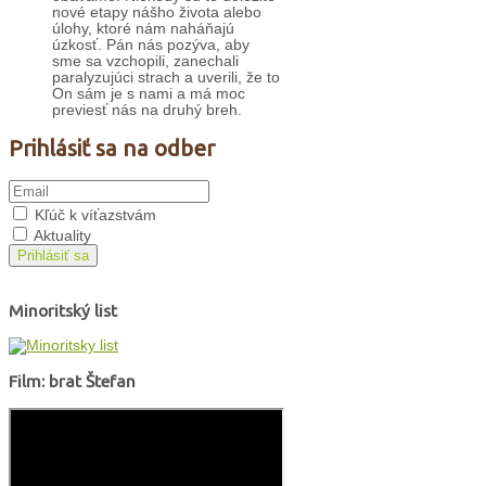
nové etapy nášho života alebo
úlohy, ktoré nám naháňajú
úzkosť. Pán nás pozýva, aby
sme sa vzchopili, zanechali
paralyzujúci strach a uverili, že to
On sám je s nami a má moc
previesť nás na druhý breh.
Prihlásiť sa na odber
Kľúč k víťazstvám
Aktuality
Prihlásiť sa
Minoritský list
Film: brat Štefan